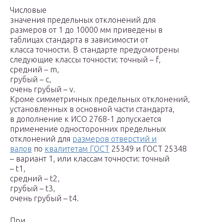
Числовые
значения предельных отклонений для
размеров от 1 до 10000 мм приведены в
таблицах стандарта в зависимости от
класса точности. В стандарте предусмотрены
следующие классы точности: точный – f,
средний – m,
грубый – c,
очень грубый – v.
Кроме симметричных предельных отклонений,
установленных в основной части стандарта,
в дополнение к ИСО 2768-1 допускается
применение односторонних предельных
отклонений для
размеров отверстий и
валов
по
квалитетам ГОСТ
25349 и ГОСТ 25348
– вариант 1, или классам точности: точный
– t
1
,
средний – t
2
,
грубый – t
3
,
очень грубый – t
4
.
При