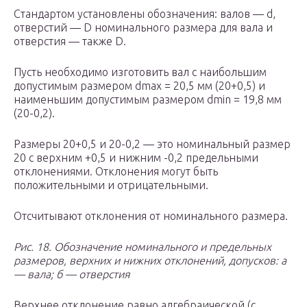
Стандартом установлены обозначения: валов — d,
отверстий — D номинального размера для вала и
отверстия — также D.
Пусть необходимо изготовить вал с наибольшим
допустимым размером d
max
= 20,5 мм (20+0,5) и
наименьшим допустимым размером d
min
= 19,8 мм
(20
-0,2
).
Размеры 20+0,5 и 20
-0,2
— это номинальный размер
20 с верхним +0,5 и нижним -0,2 предельными
отклонениями. Отклонения могут быть
положительными и отрицательными.
Отсчитывают отклонения от номинального размера.
Рис. 18. Обозначение номинального и предельных
размеров, верхних и нижних отклонений, допусков: а
— вала; б — отверстия
Верхнее отклонение равно алгебраической (с