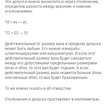
Эти допуски можно вычислить и через отклонения,
определив разность между верхним и нижним
отклонениями:
Td = es — ei;
TD = ES — ЕI.
Действительный d
r
размер вала в пределах допуска
может быть любым. Его можно измерить
штангенциркулем или микрометром. И если этот
действительный размер вала будет находиться
между его допустимыми предельными размерами
d
max
и d
min
, то этот вал будет годным. А если
действительный размер вала окажется больше d
max
или меньше d
min
, то вал будет бракованным.
То же можно сказать и об отверстии.
Отклонения и допуски проставляют в миллиметрах.