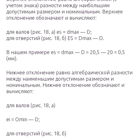
учетом знака) разности между наибольшим
допустимым размером и номинальным. Верхнее
отклонение обозначают и вычисляют:
для валов (рис. 18, a) es = d
max
— D;
для отверстий (рис. 18, б) ES = D
max
— D.
В нашем примере es = d
max
— D = 20,5 — 20 = 0,5
(мм).
Нижнее отклонение равно алгебраической разности
между наименьшим допустимым размером и
номинальным. Нижнее отклонение обозначают и
вычисляют:
для валов (рис. 18, а)
еi = O
min
— D;
для отверстий (рис. 18, б)