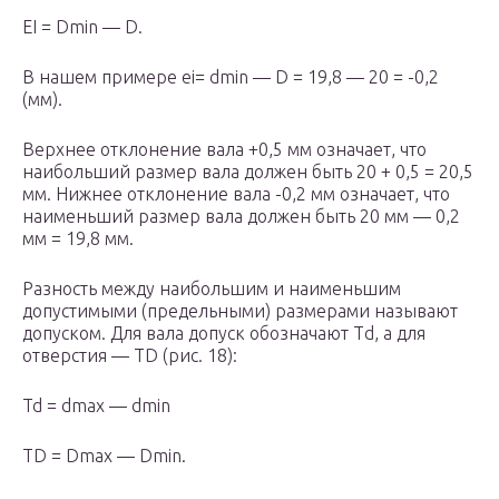
EI = D
min
— D.
В нашем примере еi= d
min
— D = 19,8 — 20 = -0,2
(мм).
Верхнее отклонение вала +0,5 мм означает, что
наибольший размер вала должен быть 20 + 0,5 = 20,5
мм. Нижнее отклонение вала -0,2 мм означает, что
наименьший размер вала должен быть 20 мм — 0,2
мм = 19,8 мм.
Разность между наибольшим и наименьшим
допустимыми (предельными) размерами называют
допуском. Для вала допуск обозначают Тd, а для
отверстия — TD (рис. 18):
Td = d
max
— d
min
TD = D
max
— D
min
.