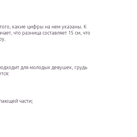
 того, какие цифры на нем указаны. К
ачает, что разница составляет 15 см, что
ру.
подходит для молодых девушек, грудь
тся:
упающей части;