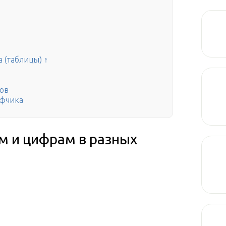
 (таблицы) ↑
ов
ифчика
м и цифрам в разных