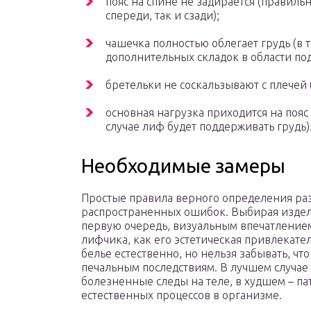
пояс на спине не задирается (правиль
спереди, так и сзади);
чашечка полностью облегает грудь (в т
дополнительных складок в области по
бретельки не соскальзывают с плечей 
основная нагрузка приходится на пояс 
случае лиф будет поддерживать грудь)
Необходимые замеры
Простые правила верного определения раз
распространенных ошибок. Выбирая издел
первую очередь, визуальным впечатлением.
лифчика, как его эстетическая привлекате
белье естественно, но нельзя забывать, чт
печальным последствиям. В лучшем случае
болезненные следы на теле, в худшем – п
естественных процессов в организме.