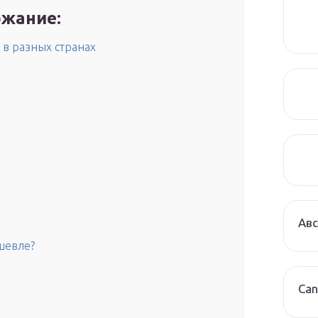
жание:
в разных странах
Авс
шевле?
Can