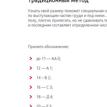
Традиционный метод
Узнать свой размер поможет специальная се
по выступающим частям груди и под ними. 
полу, плотно прилегать, но не сдавливать
и последним составляет определенное числ
Принято обозначение:
до 11 — АА 0;
12 — А 1;
14 – В 2;
16 — С 3;
18 — Д 4;
20 — Е 5;