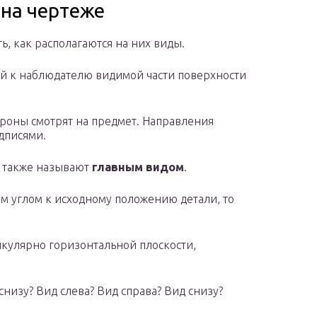
 на чертеже
ь, как располагаются на них виды.
 к наблюдателю видимой части поверхности
тороны смотрят на предмет. Направления
адписями.
й также называют
главным видом
.
ым углом к исходному положению детали, то
икулярно горизонтальной плоскости,
 снизу? Вид слева? Вид справа? Вид снизу?