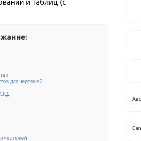
ований и таблиц (с
жание:
ство
тов для чертежей
ЕСКД
Авс
Can
я чертежей