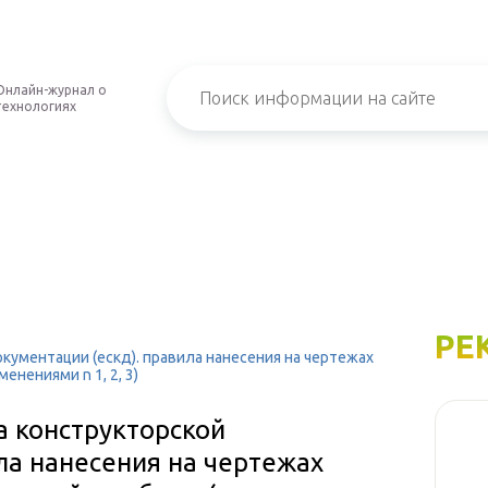
Онлайн-журнал о
технологиях
РЕ
окументации (ескд). правила нанесения на чертежах
енениями n 1, 2, 3)
а конструкторской
ла нанесения на чертежах