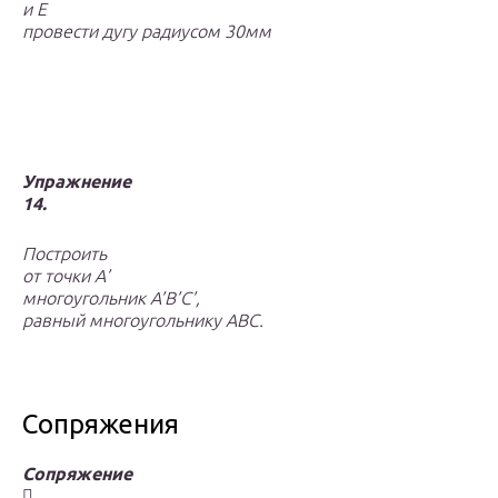
и
E
провести дугу радиусом 30мм
Упражнение
14.
Построить
от точки А
’
многоугольник
A
’
B
’
C
’
,
равный многоугольнику
ABC
.
Сопряжения
Сопряжение
