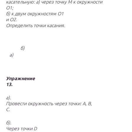
касательную: а) через точку M к окружности
O
1
;
б) к двум окружностям O
1
и O
2
.
Определить точки касания.
б)
a)
Упражнение
13.
а).
Провести окружность через точки: А, В,
С.
б).
Через точки
D