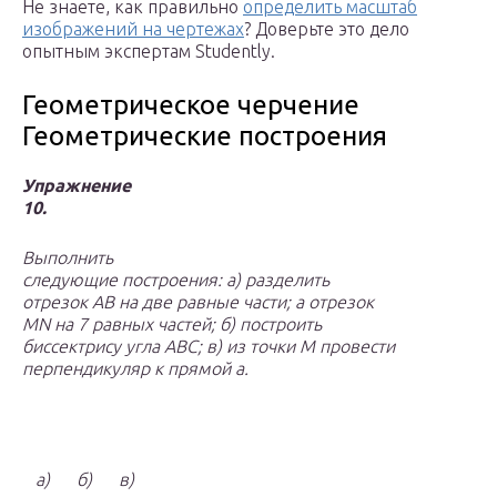
Не знаете, как правильно
определить масштаб
изображений на чертежах
? Доверьте это дело
опытным экспертам Studently.
Геометрическое черчение
Геометрические построения
Упражнение
10.
Выполнить
следующие построения: а) разделить
отрезок AB на две равные части; а отрезок
MN на 7 равных частей; б) построить
биссектрису угла ABC; в) из точки M провести
перпендикуляр к прямой a.
а)
б)
в)