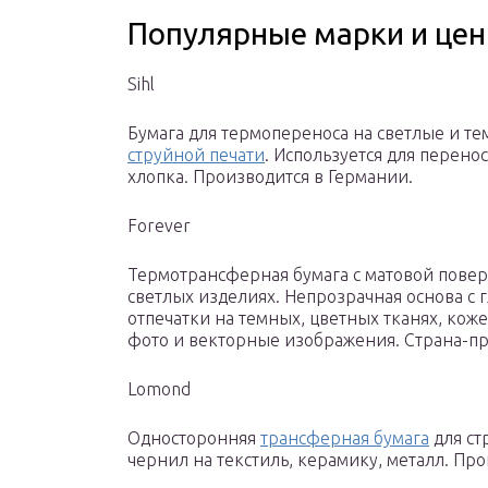
Популярные марки и це
Sihl
Бумага для термопереноса на светлые и 
струйной печати
. Используется для перено
хлопка. Производится в Германии.
Forever
Термотрансферная бумага с матовой пове
светлых изделиях. Непрозрачная основа с
отпечатки на темных, цветных тканях, кож
фото и векторные изображения. Страна-п
Lomond
Односторонняя
трансферная бумага
для ст
чернил на текстиль, керамику, металл. Пр