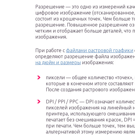
Разрешение — это одно из измерений кач
цифровое изображение (отсканированное, 
состоит из крошечных точек. Чем больше т
разрешение. Повышенное разрешение озна
четким и отображает больше деталей, что
изображения.
При работе с
файлами растровой графики
определяют разрешение файла изображени
на дюйм и размеры
изображения:
пиксели — общее количество «точек», к
которые в конечном итоге составляют
После создания растрового изображен
DPI / PPI / PPC — DPI означает количе
пикселей изображения на линейный на
принтера, использующего смешивание 
печатает без смешивания красок, DPI =
при печати. Чем больше точек, тем в
альтернативой этому измерению являю