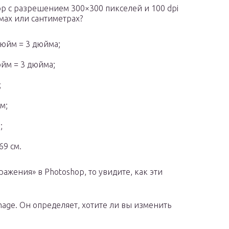
op с разрешением 300×300 пикселей и 100 dpi
мах или сантиметрах?
дюйм = 3 дюйма;
юйм = 3 дюйма;
;
м;
;
69 см.
ажения» в Photoshop, то увидите, как эти
age. Он определяет, хотите ли вы изменить