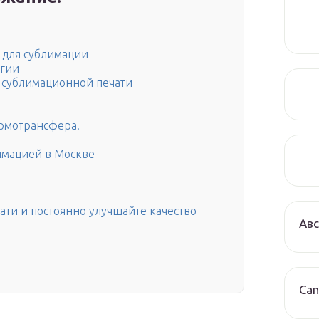
 для сублимации
огии
 сублимационной печати
рмотрансфера.
имацией в Москве
ти и постоянно улучшайте качество
Авс
Can