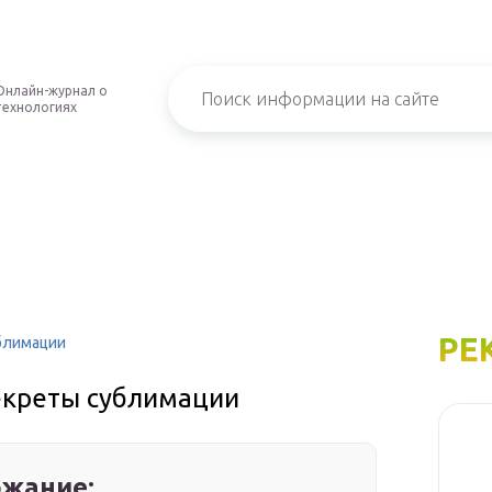
Онлайн-журнал о
технологиях
РЕ
ублимации
екреты сублимации
жание: