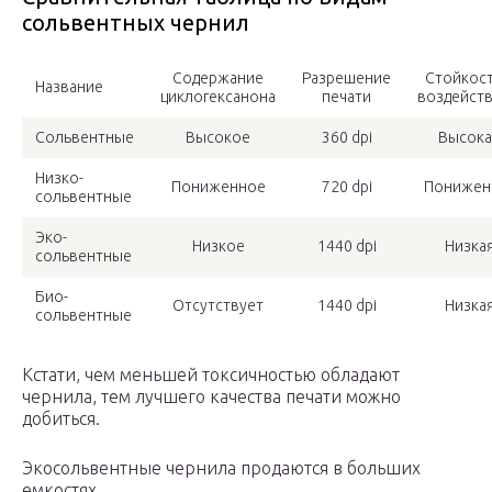
сольвентных чернил
Содержание
Разрешение
Стойкост
Название
циклогексанона
печати
воздейст
Сольвентные
Высокое
360 dpi
Высока
Низко-
Пониженное
720 dpi
Понижен
сольвентные
Эко-
Низкое
1440 dpi
Низка
сольвентные
Био-
Отсутствует
1440 dpi
Низка
сольвентные
Кстати, чем меньшей токсичностью обладают
чернила, тем лучшего качества печати можно
добиться.
Экосольвентные чернила продаются в больших
емкостях