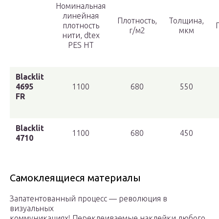
Номинальная
линейная
Плотность,
Толщина,
плотность
г/м2
мкм
нити, dtex
PES HT
Blacklit
4695
1100
680
550
FR
Blacklit
1100
680
450
4710
Самоклеящиеся материалы
Запатентованный процесс — революция в
визуальных
коммуникациях! Переклеиваемые наклейки любого