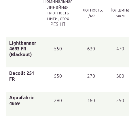
Номинальная
линейная
Плотность,
Толщина
плотность
г/м2
мкм
нити, dtex
PES HT
Lightbanner
4693 FR
550
630
470
(Blackout)
Decolit 251
550
270
300
FR
Aquafabric
280
160
250
4659