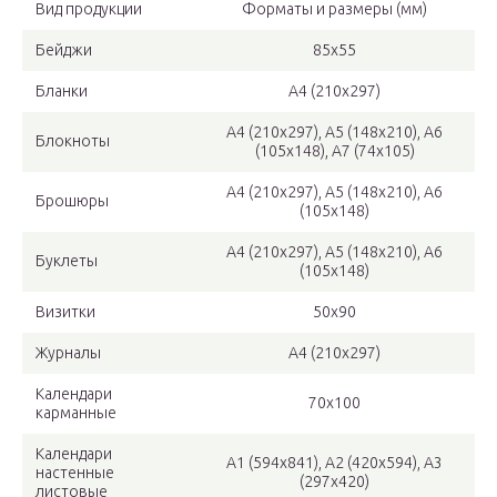
Вид продукции
Форматы и размеры (мм)
Бейджи
85х55
Бланки
А4 (210х297)
А4 (210х297), А5 (148х210), А6
Блокноты
(105х148), А7 (74х105)
А4 (210х297), А5 (148х210), А6
Брошюры
(105х148)
А4 (210х297), А5 (148х210), А6
Буклеты
(105х148)
Визитки
50х90
Журналы
А4 (210х297)
Календари
70х100
карманные
Календари
А1 (594х841), А2 (420х594), А3
настенные
(297х420)
листовые