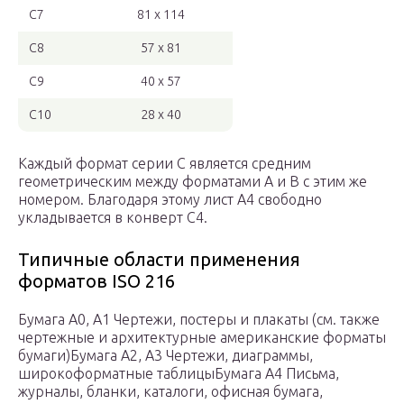
C7
81 x 114
C8
57 x 81
C9
40 x 57
C10
28 x 40
Каждый формат серии C является средним
геометрическим между форматами A и B с этим же
номером. Благодаря этому лист A4 свободно
укладывается в конверт C4.
Типичные области применения
форматов ISO 216
Бумага A0, A1 Чертежи, постеры и плакаты (см. также
чертежные и архитектурные американские форматы
бумаги)Бумага A2, A3 Чертежи, диаграммы,
широкоформатные таблицыБумага A4 Письма,
журналы, бланки, каталоги, офисная бумага,