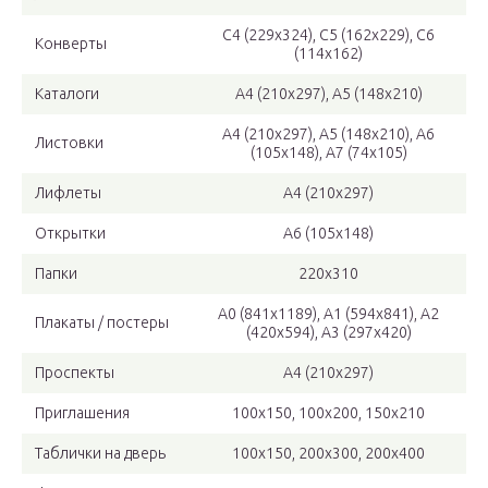
С4 (229х324), С5 (162х229), С6
Конверты
(114х162)
Каталоги
А4 (210х297), А5 (148х210)
А4 (210х297), А5 (148х210), А6
Листовки
(105х148), А7 (74х105)
Лифлеты
А4 (210х297)
Открытки
А6 (105х148)
Папки
220х310
А0 (841х1189), А1 (594х841), А2
Плакаты / постеры
(420х594), А3 (297х420)
Проспекты
А4 (210х297)
Приглашения
100х150, 100х200, 150х210
Таблички на дверь
100х150, 200х300, 200х400