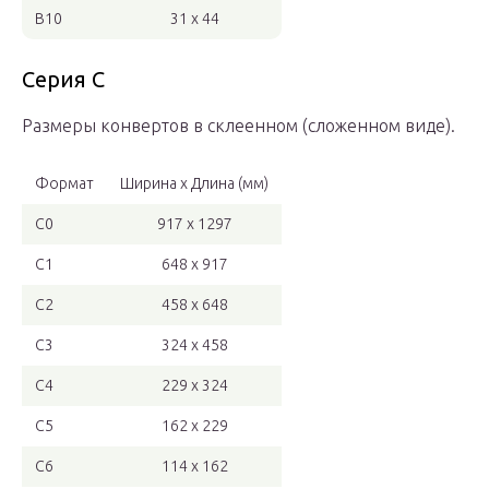
B10
31 x 44
Серия C
Размеры конвертов в склеенном (сложенном виде).
Формат
Ширина x Длина (мм)
C0
917 x 1297
C1
648 x 917
C2
458 x 648
C3
324 x 458
C4
229 x 324
C5
162 x 229
C6
114 x 162