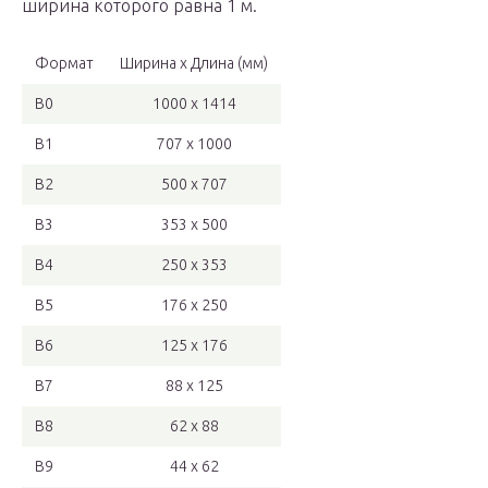
ширина которого равна 1 м.
Формат
Ширина x Длина (мм)
B0
1000 x 1414
B1
707 x 1000
B2
500 x 707
B3
353 x 500
B4
250 x 353
B5
176 x 250
B6
125 x 176
B7
88 x 125
B8
62 x 88
B9
44 x 62