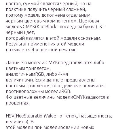
цветов, суммой является черный, но на
практике получить черный сложней,
поэтому модель дополнена отдельным
черным цветовым компонентом. Цветовая
модель CMYK(К отBlack– последняя буква). К –
черный цвет,
который является в этой модели основным.
Результат применения этой модели
называется 4-х цветной печатью.
Данные в модели CMYKпредставляются либо
цветным триплетом,
аналогичнымRGB, либо 4-мя
величинами. Если данные представлены
цветным триплетом, то отдельные величины
противоположны моделиRGB.
4-х цветные величины моделиCMYKзадаются в
процентах.
HSV(HueSaturationValue– оттенок, насыщенность,
величина). В
этой модели при моделировании новых