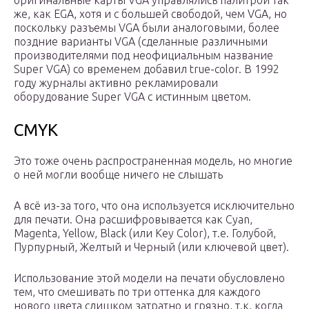
оригинальные карты VGA управлялись палитрой так
же, как EGA, хотя и с большей свободой, чем VGA, но
поскольку разъемы VGA были аналоговыми, более
поздние варианты VGA (сделанные различными
производителями под неофициальным название
Super VGA) со временем добавил true-color. В 1992
году журналы активно рекламировали
оборудование Super VGA с истинным цветом.
CMYK
Это тоже очень распространенная модель, но многие
о ней могли вообще ничего не слышать
А всё из-за того, что она используется исключительно
для печати. Она расшифровывается как Cyan,
Magenta, Yellow, Black (или Key Color), т.е. Голубой,
Пурпурный, Желтый и Черный (или ключевой цвет).
Использование этой модели на печати обусловлено
тем, что смешивать по три оттенка для каждого
нового цвета слишком затратно и грязно, т.к. когда