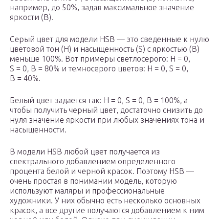
например, до 50%, задав максимальное значение
яркости (B).
Серый цвет для модели HSB — это сведенные к нулю
цветовой тон (H) и насыщенность (S) с яркостью (B)
меньше 100%. Вот примеры светло­серого: H = 0,
S = 0, B = 80% и темно­серого цветов: H = 0, S = 0,
B = 40%.
Белый цвет задается так: H = 0, S = 0, B = 100%, а
чтобы получить черный цвет, достаточно снизить до
нуля значение яркости при любых значениях тона и
насыщенности.
В модели HSB любой цвет получается из
спектрального добавлением определенного
процента белой и черной красок. Поэтому HSB —
очень простая в понимании модель, которую
используют маляры и профессиональные
художники. У них обычно есть несколько основных
красок, а все другие получаются добавлением к ним