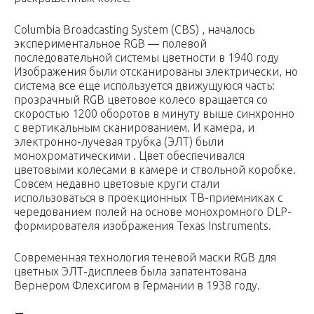
Columbia Broadcasting System (CBS) , началось
экспериментальное RGB — полевой
последовательной системы цветности в 1940 году
Изображения были отсканированы электрически, но
система все еще используется движущуюся часть:
прозрачный RGB цветовое колесо вращается со
скоростью 1200 оборотов в минуту выше синхронно
с вертикальным сканированием. И камера, и
электронно-лучевая трубка (ЭЛТ) были
монохроматическими . Цвет обеспечивался
цветовыми колесами в камере и ствольной коробке.
Совсем недавно цветовые круги стали
использоваться в проекционных ТВ-приемниках с
чередованием полей на основе монохромного DLP-
формирователя изображения Texas Instruments.
Современная технология теневой маски RGB для
цветных ЭЛТ-дисплеев была запатентована
Вернером Флехсигом в Германии в 1938 году.