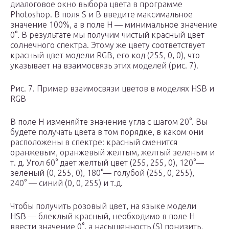
диалоговое окно выбора цвета в программе
Photoshop. В поля S и B введите максимальное
значение 100%, а в поле H — минимальное значение
0°. В результате мы получим чистый красный цвет
солнечного спектра. Этому же цвету соответствует
красный цвет модели RGB, его код (255, 0, 0), что
указывает на взаимосвязь этих моделей (рис. 7).
Рис. 7. Пример взаимосвязи цветов в моделях HSB и
RGB
В поле H изменяйте значение угла с шагом 20°. Вы
будете получать цвета в том порядке, в каком они
расположены в спектре: красный сменится
оранжевым, оранжевый желтым, желтый зеленым и
т. д. Угол 60° дает желтый цвет (255, 255, 0), 120°—
зеленый (0, 255, 0), 180°— голубой (255, 0, 255),
240° — синий (0, 0, 255) и т.д.
Чтобы получить розовый цвет, на языке модели
HSB — блеклый красный, необходимо в поле H
ввести значение 0°, а насыщенность (S) понизить,