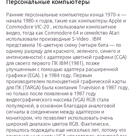
Персональные компьютеры
Ранние персональные компьютеры конца 1970-х —
начала 1980-х годов, такие как компьютеры Apple и
Commodore VIC-20 , использовали композитное
видео, тогда как Commodore 64 и семейство Atari
использовали производные S-Video . IBM
представила 16-цветную схему (четыре бита — по
одному разряду для красного, зеленого, синего и
интенсивности) с адаптером цветной графики (CGA)
для своего первого ПК IBM (1981), позже
улучшенным с помощью адаптера расширенной
графики (EGA). ) в 1984 году. Первым
производителем полноцветной графической карты
для ПК (TARGA) была компания Truevision в 1987 году,
но только после появления в 1987 году
видеографического массива (VGA) RGB стала
популярной, в основном благодаря аналоговой
сигналы в соединении между адаптером и
монитором, что позволяет использовать очень
широкий диапазон цветов RGB. Фактически,
пришлось подождать еще несколько лет, потому что