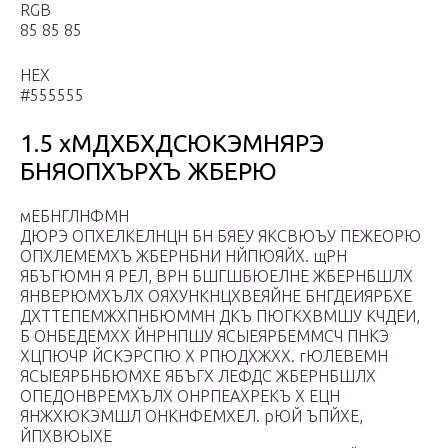
RGB
85 85 85
HEX
#555555
1.5 хМДХБХДСЮКЭМНЯРЭ
БНЯОПХЪРХЪ ЖБЕРЮ
мЕБНГЛНФМН
ДЮРЭ ОПХЕЛКЕЛНЦН БН БЯЕУ ЯКСВЮЪУ ПЕЖЕОРЮ
ОПХЛЕМЕМХЪ ЖБЕРНБНИ НЙПЮЯЙХ. щРН
ЯБЪГЮМН Я РЕЛ, ВРН БШГШБЮЕЛНЕ ЖБЕРНБШЛХ
ЯНВЕРЮМХЪЛХ ОЯХУНКНЦХВЕЯЙНЕ БНГДЕИЯРБХЕ
ДХТТЕПЕМЖХПНБЮММН ДКЪ ПЮГКХВМШУ КЧДЕИ,
Б ОНБЕДЕМХХ ЙНРНПШУ ЯСЫЕЯРБЕММСЧ ПНКЭ
ХЦПЮЧР ЙСКЭРСПЮ Х РПЮДХЖХХ. гЮЛЕВЕМН
ЯСЫЕЯРБНБЮМХЕ ЯБЪГХ ЛЕФДС ЖБЕРНБШЛХ
ОПЕДОНВРЕМХЪЛХ ОНРПЕАХРЕКЪ Х ЕЦН
ЯНЖХЮКЭМШЛ ОНКНФЕМХЕЛ. рЮЙ ЪПЙХЕ,
ЙПХВЮЫХЕ