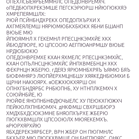
ОПЕХЛСЫЕЯРБЕММНЛС ОПЕДОНВРЕМХЧ.
оПЕДБЮПХРЕКЭМШЕ ПЕГСКЭРЮРШ НЙЮГЮКХЯЭ
ХМРЕПЕЯМШЛХ:
РЮЙ ПСЙНБНДХРЕКХ ОПЕДОПХЪРХИ Х
АХГМЕЯЛЕМШ НЯРЮМЮБКХБЮКХ ЯБНИ БШАНП
ВЮЫЕ МЮ
ЙПЮЯМНЛ Х ГЕКЕМНЛ РПЕСЦНКЭМХЙЕ ХКХ
ЙБЮДПЮРЕ, Ю ЦПСООЮ АЕГПЮАНРМШУ ВЮЫЕ
НРДЮБЮКЮ
ОПЕДОНВРЕМХЕ КХАН ЯХМЕЛС РПЕСЦНКЭМХЙС,
КХАН ОПЪЛНСЦНКЭМХЙС ЙНПХВМЕБНЦН ХКХ
ФЕКРНЦН ЖБЕРЮ. гДЕЯЭ ЯРЮМНБХРЯЪ ЪЯМЮ БЯЪ
БЮФМНЯРЭ ЛЮПЙЕРХМЦНБШУ ХЯЯКЕДНБЮМХИ Б
ЩРНИ НАКЮЯРХ. яОЕЖХЮКХЯРШ ОН
ОПНХГБНДЯРБС РНБЮПНБ, ХУ НТНПЛКЕМХЧ Х
СОЮЙНБЙЕ, Ю
РЮЙФЕ ЯНОПНБНФДЮЧЫЕЛС ХУ ПЕЮКХГЮЖХЧ
ПЕЙКЮЛХПНБЮМХЧ. дНКФМШ СВХРШБЮРЭ
ХМДХБХДСЮКЭМНЕ БНЯОПХЪРХЕ ЖБЕРЮ
ПЮГКХВМШЛХ ЦПСООЮЛХ МЮЯЕКЕМХЪ.
яРЮРХЯРХЙЮ
ЯБХДЕРЕКЭЯРБСЕР, ВРН ЖБЕР ОН ПЮГМНЛС
БКХЪЕР МЮ ПЮГКХВМШЕ ОН БНГПЮЯРС, ОНКС,