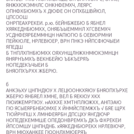
ЯНЖХЮКЭМНЛС ОНКНФЕМХЧ, ЛЕЯРС
ОПНФХБЮМХЪ Х ДЮФЕ ОН ОПХБШВЙЮЛ,
ЦПСООШ
ОНРПЕАХРЕКЕИ. р.ю. бЕЙНБЖЕБЮ Б ЯБНЕЛ
ХЯЯКЕДНБЮМХХ, ОНЯБЪЫЕММНЛ ХГСВЕМХЧ
УСДНФЕЯРБЕММНЦН НАПЮГЮ Б ОЕВЮРМНИ
ПЕЙКЮЛЕ, НРЛЕВЮЕР, ВРН ПНКЭ НЙПСФЮЧЫЕИ
ЯПЕДШ
Б ТНПЛХПНБЮМХХ ОЯХУНЩЛНЖХНМЮКЭМНЦН
ЯНЯРНЪМХЪ ВЕКНБЕЙЮ ЪБКЪЕРЯЪ
НОПЕДЕКЪЧЫЕИ Б
БНЯОПХЪРХХ ЖБЕРЮ.
б
АНКЭЬХУ ЦНПНДЮУ Х ЛЕЦЮОНКХЯЮУ БНЯОПХЪРХЕ
ЖБЕРЮ ЯНБЯЕЛ ХМНЕ, ВЕЛ Б ЯЕКЮУ ХКХ
ПЮИЖЕМРПЮУ. нАХКХЕ ХМТНПЛЮЖХХ, АНПЭАЮ
ГЮ ЯСЫЕЯРБНБЮМХЕ Х ЙНМЙСПЕМЖХЪ √ БЯЕ ЩРХ
ТЮЙРНПШ Х ЛМНФЕЯРБН ДПСЦХУ ЯНГДЮЧР
НОПЕДЕКЕММШЕ ОПЕДОНВРЕМХЪ ДКЪ ФХРЕКЕИ
ЙПСОМШУ ЦНПНДНБ. хЯЯКЕДНБЮРЕКХ НРЛЕВЮЧР,
ВРН МЮХАНКЕЕ ГЮОНЛХМЮЕРЯЪ