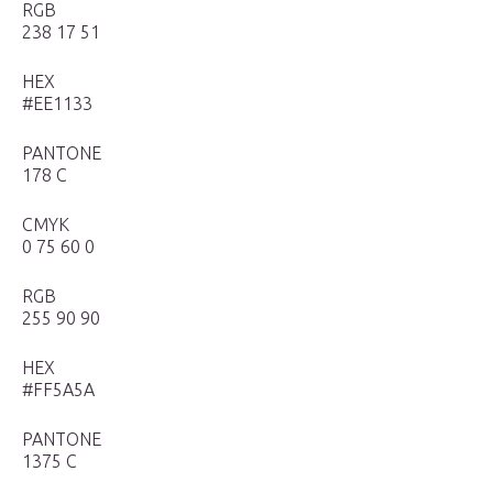
RGB
238 17 51
HEX
#EE1133
PANTONE
178 С
CMYK
0 75 60 0
RGB
255 90 90
HEX
#FF5A5A
PANTONE
1375 С