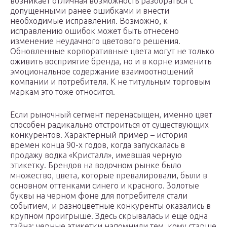
возникает отличная возможность разобраться с
допущенными ранее ошибками и внести
необходимые исправления. Возможно, к
исправлению ошибок может быть отнесено
изменение неудачного цветового решения.
Обновленные корпоративные цвета могут не только
оживить восприятие бренда, но и в корне изменить
эмоциональное содержание взаимоотношений
компании и потребителя. К не титульным торговым
маркам это тоже относится.
Если рыночный сегмент перенасыщен, именно цвет
способен радикально отстроиться от существующих
конкурентов. Характерный пример – история
времен конца 90-х годов, когда запускалась в
продажу водка «Кристалл», имевшая черную
этикетку. Брендов на водочном рынке было
множество, цвета, которые превалировали, были в
основном оттенками синего и красного. Золотые
буквы на черном фоне для потребителя стали
событием, и разноцветные конкуренты оказались в
крупном проигрыше. Здесь скрывалась и еще одна
тайна: черные этикетки напомнили тем, кому старше