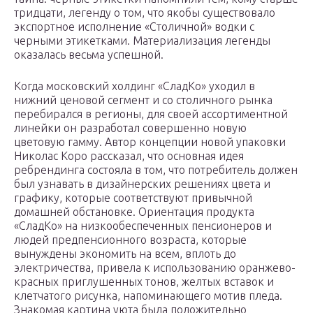
тридцати, легенду о том, что якобы существовало
экспортное исполнение «Столичной» водки с
черными этикетками. Материализация легенды
оказалась весьма успешной.
Когда московский холдинг «СладКо» уходил в
нижний ценовой сегмент и со столичного рынка
перебирался в регионы, для своей ассортиментной
линейки он разработал совершенно новую
цветовую гамму. Автор концепции новой упаковки
Николас Коро рассказал, что основная идея
ребрендинга состояла в том, что потребитель должен
был узнавать в дизайнерских решениях цвета и
графику, которые соответствуют привычной
домашней обстановке. Ориентация продукта
«СладКо» на низкообеспеченных пенсионеров и
людей предпенсионного возраста, которые
вынуждены экономить на всем, вплоть до
электричества, привела к использованию оранжево-
красных приглушенных тонов, желтых вставок и
клетчатого рисунка, напоминающего мотив пледа.
Знакомая картина уюта была положительно