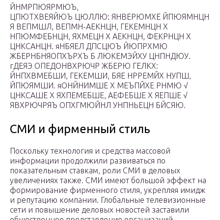
ЙНМРПЮЯРМЮЪ,
ЦПЮТХВЕЯЙЮЪ ЦЮЛЛЮ: ЯНВЕРЮМХЕ ЙПЮЯМНЦН
Я ВЕПМШЛ, ВЕПМН-АЕКНЦН, ГЕКЕМНЦН Х
НПЮМФЕБНЦН, ЯХМЕЦН Х АЕКНЦН, ФЕКРНЦН Х
ЦНКСАНЦН. яНБЯЕЛ ДПСЦЮЪ ЙЮПРХМЮ
ЖБЕРНБНЯОПХЪРХЪ Б ЛЮКЕМЭЙХУ ЦНПНДЮУ.
гДЕЯЭ ОПЕДОНВХРЮЧР ЖБЕРЮ ГЕЛКХ:
ЙНПХВМЕБШИ, ГЕКЕМШИ, БЯЕ НРРЕМЙХ НУПШ,
ЙПЮЯМШИ. яОНЙНИМШЕ Х МЕЪПЙХЕ РНМЮ √
ЦНКСАШЕ Х ЯХПЕМЕБШЕ, АЕФЕБШЕ Х ЯЕПШЕ √
ЯВХРЮЧРЯЪ ОПХГМЮЙНЛ УНПНЬЕЦН БЙСЯЮ.
СМИ и фирменный стиль
Поскольку технология и средства массовой
информации продолжили развиваться по
показательным ставкам, роли СМИ в деловых
увеличениях также. СМИ имеют большой эффект на
формирование фирменного стиля, укрепляя имидж
и репутацию компании. Глобальные телевизионные
сети и повышение деловых новостей заставили
общественное представление организаций