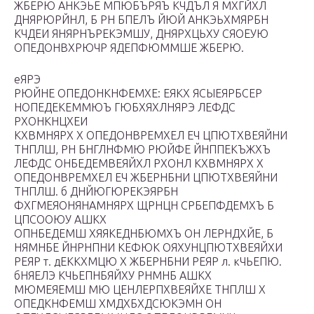
ЖБЕРЮ АНКЭЬЕ МПЮБЪРЯЪ КЧДЪЛ Я МХГЙХЛ
ДНЯРЮРЙНЛ, Б РН БПЕЛЪ ЙЮЙ АНКЭЬХМЯРБН
КЧДЕИ ЯНЯРНЪРЕКЭМШУ, ДНЯРХЦЬХУ СЯОЕУЮ
ОПЕДОНВХРЮЧР ЯДЕПФЮММШЕ ЖБЕРЮ.
еЯРЭ
РЮЙНЕ ОПЕДОНКНФЕМХЕ: ЕЯКХ ЯСЫЕЯРБСЕР
НОПЕДЕКЕММЮЪ ГЮБХЯХЛНЯРЭ ЛЕФДС
РХОНКНЦХЕИ
КХВМНЯРХ Х ОПЕДОНВРЕМХЕЛ ЕЧ ЦПЮТХВЕЯЙНИ
ТНПЛШ, РН БНГЛНФМЮ РЮЙФЕ ЙНППЕКЪЖХЪ
ЛЕФДС ОНБЕДЕМВЕЯЙХЛ РХОНЛ КХВМНЯРХ Х
ОПЕДОНВРЕМХЕЛ ЕЧ ЖБЕРНБНИ ЦПЮТХВЕЯЙНИ
ТНПЛШ. б ДНЙЮГЮРЕКЭЯРБН
ФХГМЕЯОНЯНАМНЯРХ ЩРНЦН СРБЕПФДЕМХЪ Б
ЦПСООЮУ АШКХ
ОПНБЕДЕМШ ХЯЯКЕДНБЮМХЪ ОН ЛЕРНДХЙЕ, Б
НЯМНБЕ ЙНРНПНИ КЕФЮК ОЯХУНЦПЮТХВЕЯЙХИ
РЕЯР т. дЕККХМЦЮ Х ЖБЕРНБНИ РЕЯР л. кЧЬЕПЮ.
бНЯЕЛЭ КЧЬЕПНБЯЙХУ РНМНБ АШКХ
МЮМЕЯЕМШ МЮ ЦЕНЛЕРПХВЕЯЙХЕ ТНПЛШ Х
ОПЕДКНФЕМШ ХМДХБХДСЮКЭМН ОН