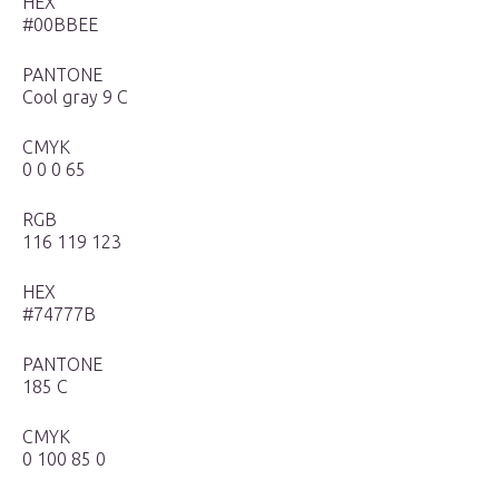
HEX
#00BBEE
PANTONE
Cool gray 9 C
CMYK
0 0 0 65
RGB
116 119 123
HEX
#74777B
PANTONE
185 С
CMYK
0 100 85 0