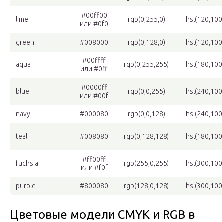
#00ff00
lime
rgb(0,255,0)
hsl(120,10
или #0f0
green
#008000
rgb(0,128,0)
hsl(120,10
#00ffff
aqua
rgb(0,255,255)
hsl(180,10
или #0ff
#0000ff
blue
rgb(0,0,255)
hsl(240,10
или #00f
navy
#000080
rgb(0,0,128)
hsl(240,10
teal
#008080
rgb(0,128,128)
hsl(180,10
#ff00ff
fuchsia
rgb(255,0,255)
hsl(300,10
или #f0f
purple
#800080
rgb(128,0,128)
hsl(300,10
Цветовые модели CMYK и RGB в