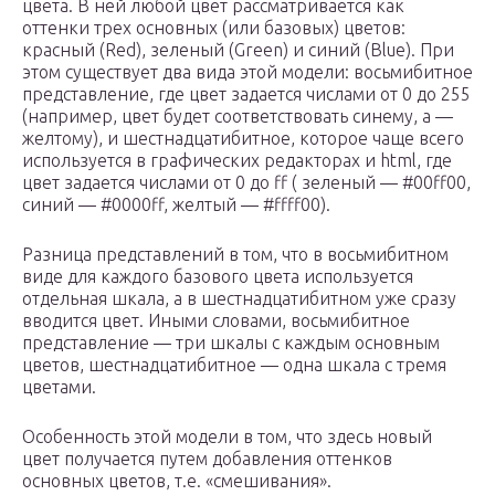
цвета. В ней любой цвет рассматривается как
оттенки трех основных (или базовых) цветов:
красный (Red), зеленый (Green) и синий (Blue). При
этом существует два вида этой модели: восьмибитное
представление, где цвет задается числами от 0 до 255
(например, цвет будет соответствовать синему, а —
желтому), и шестнадцатибитное, которое чаще всего
используется в графических редакторах и html, где
цвет задается числами от 0 до ff ( зеленый — #00ff00,
синий — #0000ff, желтый — #ffff00).
Разница представлений в том, что в восьмибитном
виде для каждого базового цвета используется
отдельная шкала, а в шестнадцатибитном уже сразу
вводится цвет. Иными словами, восьмибитное
представление — три шкалы с каждым основным
цветов, шестнадцатибитное — одна шкала с тремя
цветами.
Особенность этой модели в том, что здесь новый
цвет получается путем добавления оттенков
основных цветов, т.е. «смешивания».