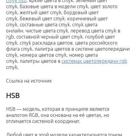
cmyk hsb
. яркие цвета в cmyk. зеленый цвет
cmyk. базовые цвета в модели cmyk. цвет золото
cmyk. желтый цвет cmyk. бордовый цвет
cmyk. бежевый цвет cmyk. коричневый цвет
cmyk. составные цвета cmyk. cmyk цвета
онлайн. чистые цвета cmyk. перевод цвета cmyk в
rgb. составной черный цвет cmyk. голубой цвет
cmyk. cmyk раскладка цветов. цвета российского
флага cmyk. палитра цветов в системе цветопередачи
cmyk. номера цветов cmyk. номер цвета
cmyk. палитры цветов в
системах цветопередачи rgb
cmyk.
Ссылка на источник
HSB
HSB — модель, которая в принципе является
аналогом RGB, она основана на её цветах, но
отличается системой координат.
Любой цвет в этой модели характеризуется тоном