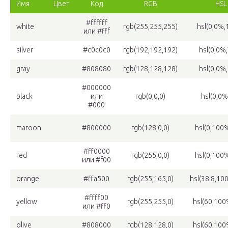
Имя
Цвет
Код
RGB
HSL
#ffffff
white
rgb(255,255,255)
hsl(0,0%
или #fff
silver
#c0c0c0
rgb(192,192,192)
hsl(0,0%
gray
#808080
rgb(128,128,128)
hsl(0,0%
#000000
black
или
rgb(0,0,0)
hsl(0,0%
#000
maroon
#800000
rgb(128,0,0)
hsl(0,100
#ff0000
red
rgb(255,0,0)
hsl(0,100
или #f00
orange
#ffa500
rgb(255,165,0)
hsl(38.8,1
#ffff00
yellow
rgb(255,255,0)
hsl(60,10
или #ff0
olive
#808000
rgb(128,128,0)
hsl(60,10