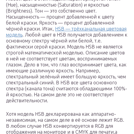
(Hue), насыщенностью (Saturation) и яркостью
(Brightness). Тон — это собственно цвет.
Насыщенность — процент добавленной к цвету
белой краски. Яркость — процент добавленной
чёрной краски. Итак,
HSB — трёхканальная цветовая
модель
. Любой цвет в HSB получается добавлением к
основному спектру чёрной или белой, т.е.
фактически серой краски. Модель HSB не является
строгой математической моделью. Описание цветов
в ней не соответствует цветам, воспринимаемых
глазом. Дело в том, что глаз воспринимает цвета, как
имеющие различную яркость. Например,
спектральный зелёный имеет большую яркость, чем
спектральный синий. В HSB все цвета основного
спектра (канала тона) считаются обладающими 100%-
й яркостью. На самом деле это не соответствует
действительности.
Хотя модель HSB декларирована как аппаратно-
независимая, на самом деле в её основе лежит RGB.
В любом случае HSB конвертируется в RGB для
отображения на мониторе и в CMYK для печати,а