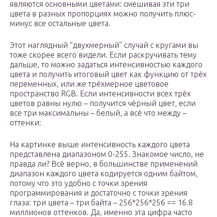
являются основными цветами: смешивая эти три
цвета в разных пропорциях можно получить плюс-
минус все остальные цвета.
Этот наглядный “двухмерный” случай с кругами вы
тоже скорее всего видели. Если раскручивать тему
дальше, то можно задаться интенсивностью каждого
цвета и получить итоговый цвет как функцию от трёх
переменных, или же трёхмерное цветовое
пространство RGB. Если интенсивности всех трёх
цветов равны нулю – получится чёрный цвет, если
все три максимальны – белый, а всё что между –
оттенки:
На картинке выше интенсивность каждого цвета
представлена диапазоном 0-255. Знакомое число, не
правда ли? Всё верно, в большинстве применений
диапазон каждого цвета кодируется одним байтом,
потому что это удобно с точки зрения
программирования и достаточно с точки зрения
глаза: три цвета – три байта – 256*256*256 == 16.8
миллионов оттенков. Да, именно эта цифра часто