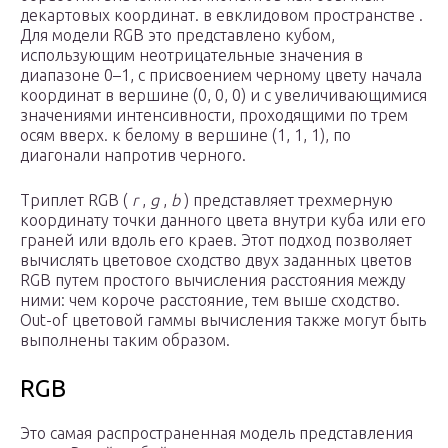
декартовых координат. в евклидовом пространстве .
Для модели RGB это представлено кубом,
использующим неотрицательные значения в
диапазоне 0–1, с присвоением черному цвету начала
координат в вершине (0, 0, 0) и с увеличивающимися
значениями интенсивности, проходящими по трем
осям вверх. к белому в вершине (1, 1, 1), по
диагонали напротив черного.
Триплет RGB (
r
,
g
,
b
) представляет трехмерную
координату точки данного цвета внутри куба или его
граней или вдоль его краев. Этот подход позволяет
вычислять цветовое сходство двух заданных цветов
RGB путем простого вычисления расстояния между
ними: чем короче расстояние, тем выше сходство.
Out-of цветовой гаммы вычисления также могут быть
выполнены таким образом.
RGB
Это самая распространенная модель представления