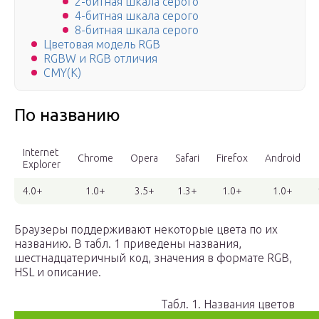
2-битная шкала серого
4-битная шкала серого
8-битная шкала серого
Цветовая модель RGB
RGBW и RGB отличия
CMY(K)
По названию
Internet
Chrome
Opera
Safari
Firefox
Android
Explorer
4.0+
1.0+
3.5+
1.3+
1.0+
1.0+
Браузеры поддерживают некоторые цвета по их
названию. В табл. 1 приведены названия,
шестнадцатеричный код, значения в формате RGB,
HSL и описание.
Табл. 1. Названия цветов