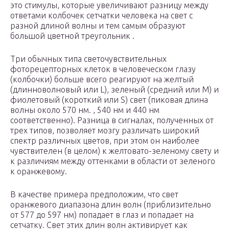
это стимулы, которые увеличивают разницу между
ответами колбочек сетчатки человека на свет с
разной длиной волны и тем самым образуют
большой цветной треугольник .
Три обычных типа светочувствительных
фоторецепторных клеток в человеческом глазу
(колбочки) больше всего реагируют на желтый
(длинноволновый или L), зеленый (средний или M) и
фиолетовый (короткий или S) свет (пиковая длина
волны около 570 нм. , 540 нм и 440 нм
соответственно). Разница в сигналах, полученных от
трех типов, позволяет мозгу различать широкий
спектр различных цветов, при этом он наиболее
чувствителен (в целом) к желтовато-зеленому свету и
к различиям между оттенками в области от зеленого
к оранжевому.
В качестве примера предположим, что свет
оранжевого диапазона длин волн (приблизительно
от 577 до 597 нм) попадает в глаз и попадает на
сетчатку. Свет этих длин волн активирует как