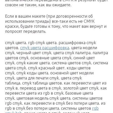
совсем не таким, как вы ожидаете.
Если в вашем макете (при договоренности об
использовании триады) все-таки есть не CMYK
краски, будьте готовы к тому, что макет вам вернут и
попросят переделать.
cmyk цвета. rgb cmyk цвета. расшифровка cmyk
цветов.
cmyk цвета расшифровка
. цвета модели
cmyk. черный цвет cmyk. цвета cmyk палитра. палитра
цветов cmyk. основные цвета cmyk. синий цвет
cmyk. cmyk какие цвета. система цветов cmyk. система
цвета cmyk. cmyk красный цвет. коды цветов
cmyk. cmyk коды цвета. основной цвет модели
cmyk. цвета для печати cmyk. цвета cmyk
таблица. cmyk таблица цветов. как перевести цвет из
cmyk в. перевод цвета в cmyk. золотой цвет cmyk. как
перевести цвета из rgb в cmyk. базовые цвета
cmyk. цветовая модель cmyk цвета. системы цветов
rgb cmyk. как перевести в cmyk без потери цвета. из
rgb в cmyk без потери цвета. системы цветов
rgb