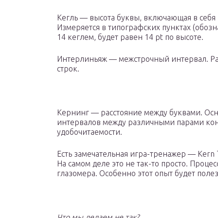
Кегль — высота буквы, включающая в себ
Измеряется в типографских пунктах (обозн
14 кеглем, будет равен 14 pt по высоте.
Интерлиньяж — межстрочный интервал. Ра
строк.
Кернинг — расстояние между буквами. Осн
интервалов между различными парами кон
удобочитаемости.
Есть замечательная игра-тренажер — Kern T
На самом деле это не так-то просто. Проце
глазомера. Особенно этот опыт будет поле
Что мы делаем не так?