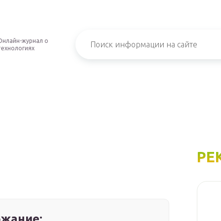
Онлайн-журнал о
технологиях
РЕ
жание: