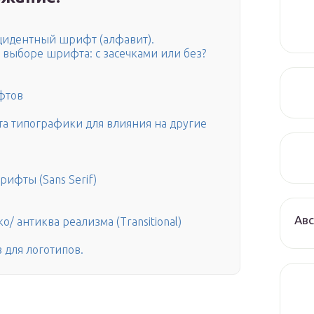
кцидентный шрифт (алфавит).
 выборе шрифта: с засечками или без?
фтов
а типографики для влияния на другие
рифты (Sans Serif)
Авс
/ антиква реализма (Transitional)
 для логотипов.