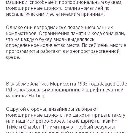
машинки, способные к пропорциональным буквам,
моноширинные шрифты стали аномалией по
ностальгическим и эстетическим причинам.
Однако они возродились с появлением ранних
компьютеров. Ограничения памяти и кода означали,
что на каждую букву вновь выделялось
определенное количество места. По сей день многие
программисты работают в монопространственной
среде.
В альбоме Аланиса Мориссетта 1995 года Jagged Little
Pill использовался моноширинный шрифт печатной
машинки Harting
С другой стороны, дизайнеры выбирают
моноширинные шрифты, когда хотят придать тексту
или надписи ретро-образ. Такие шрифты, как FF
Trixie и Chapter 11, имитируют грубый результат
нажатия клавиши пишущей машинки на ленту, когда