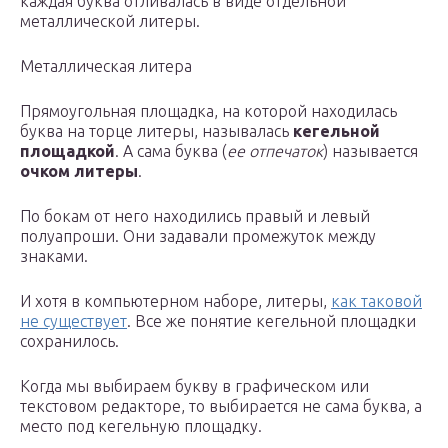
каждая буква отливалась в виде отдельной
металлической литеры.
Металлическая литера
Прямоугольная площадка, на которой находилась
буква на торце литеры, называлась
кегельной
площадкой
. А сама буква (
ее отпечаток
) называется
очком литеры
.
По бокам от него находились правый и левый
полуапроши. Они задавали промежуток между
знаками.
И хотя в компьютерном наборе, литеры,
как таковой
не существует
. Все же понятие кегельной площадки
сохранилось.
Когда мы выбираем букву в графическом или
текстовом редакторе, то выбирается не сама буква, а
место под кегельную площадку.