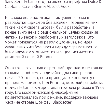
Sans-Serif Futura сегодня является шрифтом Dolce &
Gabbana, Calvin Klein и Absolut Vodka
На самом деле политика — актуальная тема в
разработке шрифтов без засечек. Первые из них,
такие как Akzidenz Grotesk, были разработаны в
конце 19-го века с рациональной целью создания
четких вывесок и разборчивых заголовков. Это
может показаться не революционным, но идея
улучшения читабельности наряду с грамотностью
была идеалом утопических и социалистических
движений по всей Европе.
Отказ от засечек как от регалий прошлого не только
создавал проблемы в дизайне для типографов
начала 20-го века, но и приводил к конфликту с
правом. Например, Пол Реннер, который разработал
шрифт Futura, был арестован третьим рейхом в 1933
году. Его модернистская философия не
приветствовалась при режиме, поддерживающем
жесткие старые шрифты Blackletter.