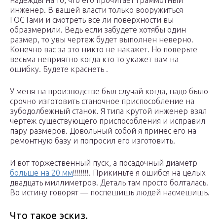
надежды на то, что его прочитает граммотный
инженер. В вашей власти только вооружиться
ГОСТами и смотреть все ли поверхности вы
образмерили. Ведь если забудете хотябы один
размер, то увы чертеж будет выполнен неверно.
Конечно вас за это никто не накажет. Но поверьте
весьма неприятно когда кто то укажет вам на
ошибку. Будете краснеть .
У меня на производстве был случай когда, надо было
срочно изготовить станочное приспособление на
зубодолбежный станок. Я типа крутой инженер взял
чертеж существующего приспособления и исправил
пару размеров. Довольный собой я принес его на
ремонтную базу и попросил его изготовить.
И вот торжественный пуск, а посадочный диаметр
больше на 20 мм
!!!!!!!!. Прикиньте я ошибся на целых
двадцать миллиметров. Деталь там просто болталась.
Во истину говорят — поспешишь людей насмешишь.
Что такое эскиз.