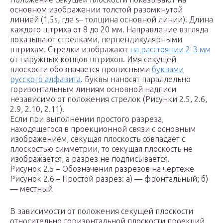
основном изображении толстой разомкнутой
линией (1,5s, где s– толщина основной линии). Длина
каждого штриха от 8 до 20 мм. Направление взгляда
показывают стрелками, перпендикулярными
штрихам. Стрелки изображают
на расстоянии 2-3 мм
от наружных концов штрихов. Имя секущей
плоскости обозначается прописными
буквами
русского алфавита
. Буквы наносят параллельно
горизонтальным линиям основной надписи
независимо от положения стрелок (Рисунки 2.5, 2.6,
2.9, 2.10, 2.11).
Если при выполнении простого разреза,
находящегося в проекционной связи с основным
изображением, секущая плоскость совпадает с
плоскостью симметрии, то секущая плоскость не
изображается, а разрез не подписывается.
Рисунок 2.5 – Обозначения разрезов на чертеже
Рисунок 2.6 – Простой разрез: а) — фронтальный; б)
— местный
В зависимости от положения секущей плоскости
относительно горизонтальной плоскости пpоекций