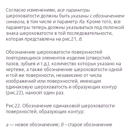
Согласно изменениям,
все параметры
шероховатости должны быть
указаны с обозначением
символа
, в том числе и параметр
Ra.
Кроме того, все
параметры теперь должны указываться под полочкой
знака шероховатости в той последовательности,
которая представлена на рис.21,
б
.
Обозначение шероховатости поверхностей
повторяющихся элементов изделия (отверстий,
пазов, зубьев и т.д.), количество которых указано на
чертеже, а также обозначение шероховатости одной
и той же поверхности, независимо от числа
изображений или поверхностей, имеющих
одинаковую шероховатость и образующих контур
(рис.22), наносят один раз.
Рис.22. Обозначение одинаковой шероховатости
поверхностей, образующих контур:
а —
новое обозначение;
б –
старое обозначение