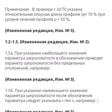
Примечание . В примере
t
50
70 указана
относительная опорная длина профиля
t
p
= 70 % при
уровне сечения профиля
р
= 50 %,
(Измененная редакция, Изм. № 3).
1.2-1.5. (Измененная редакция, Изм. № 2).
1.5а. При указании наибольшего значения
параметра шероховатости в обозначении приводят
параметр шероховатости без предельных
отклонений, например: .
(Измененная редакция, Изм. № 3).
1.5б. При указании наименьшего значения
параметра шероховатости после обозначения
параметра следует указывать « min », например: ; .
(Измененная редакция, Изм. № 3).