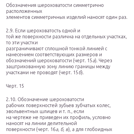
Обозначения шероховатости симметрично
расположенных
элементов симметричных изделий наносят один раз.
2.9. Если шероховатость одной и
той же поверхности различна на отдельных участках,
то эти участки
разграничивают сплошной тонкой линией с
нанесением соответствующих размеров и
обозначений шероховатости (черт. 15
а
). Через
заштрихованную зону линию границы между
участками не проводят (черт. 15
б
).
Черт. 15
2.10. Обозначение шероховатости
рабочих поверхностей зубьев зубчатых колес,
эвольвентных шлицев и т. п., если
на чертеже не приведен их профиль, условно
наносят на линии делительной
поверхности (черт. 16
а
,
б, в
)
,
а для глобоидных