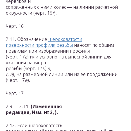
червяков и
сопряженных с ними колес — на линии расчетной
окружности (черт. 16
г
).
Черт. 16
2.11. Обозначение
шероховатости
поверхности профиля резьбы
наносят по общим
правилам при изображении профиля
(черт. 17
а
) или условно на выносной линии для
указания размера
резьбы (черт. 17
б, в,
г, д
), на размерной линии или на ее продолжении
(черт. 17
е
).
Черт. 17
2.9 — 2.11.
(Измененная
редакция, Изм. № 2,
).
2.12. Если шероховатость