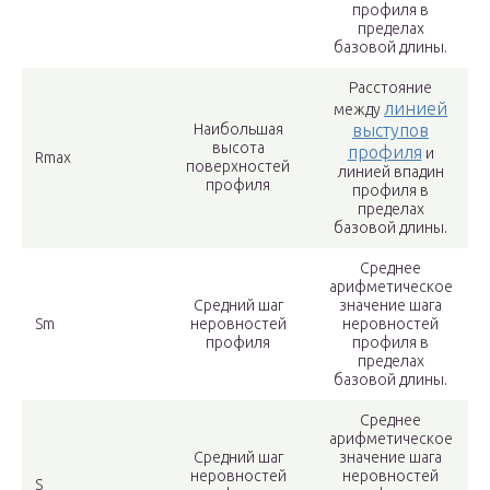
профиля в
пределах
базовой длины.
Расстояние
линией
между
Наибольшая
выступов
высота
профиля
и
Rmax
поверхностей
линией впадин
профиля
профиля в
пределах
базовой длины.
Среднее
арифметическое
Средний шаг
значение шага
Sm
неровностей
неровностей
профиля
профиля в
пределах
базовой длины.
Среднее
арифметическое
Средний шаг
значение шага
неровностей
неровностей
S