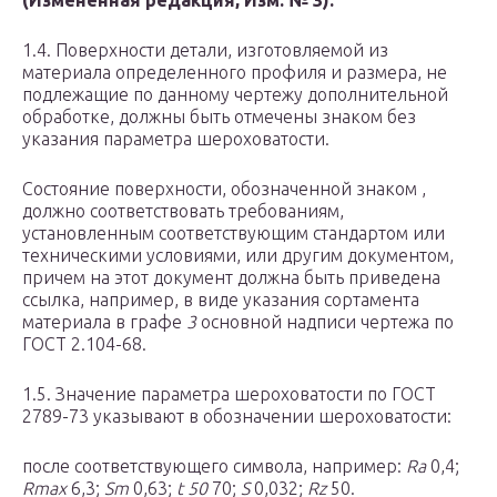
(Измененная редакция, Изм. № 3).
1.4. Поверхности детали, изготовляемой из
материала определенного профиля и размера, не
подлежащие по данному чертежу дополнительной
обработке, должны быть отмечены знаком без
указания параметра шероховатости.
Состояние поверхности, обозначенной знаком ,
должно соответствовать требованиям,
установленным соответствующим стандартом или
техническими условиями, или другим документом,
причем на этот документ должна быть приведена
ссылка, например, в виде указания сортамента
материала в графе
3
основной надписи чертежа по
ГОСТ 2.104-68.
1.5. Значение параметра шероховатости по ГОСТ
2789-73 указывают в обозначении шероховатости:
после соответствующего символа, например:
Ra
0,4;
Rmax
6,3;
Sm
0,63;
t
50
70;
S
0,032;
Rz
50.