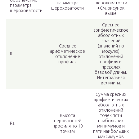
обозначение
параметра
шероховатости
параметра
шероховатости
+См. рисунок
шероховатости
выше
Среднее
арифметическое
абсолютных
значений
Среднее
(значений по
арифметическое
модулю)
Ra
отклонение
отклонений
профиля
профиля в
пределах
базовой длины.
Интегральная
величина.
Сумма средних
арифметических
абсолютных
отклонений
Высота
точек пяти
неровностей
наибольших
Rz
профиля по 10
минимумов и
точкам
пяти наибольших
максимумов