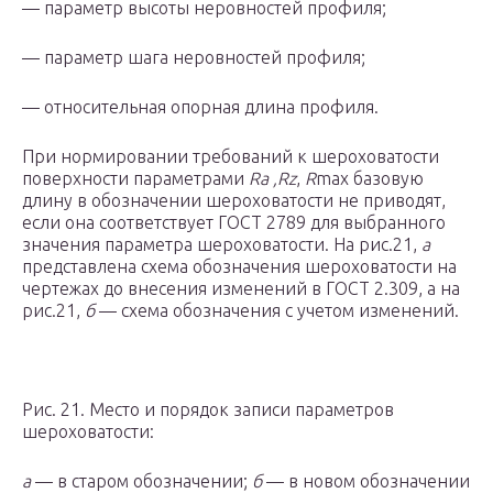
— параметр высоты неровностей профиля;
— параметр шага неровностей профиля;
— относительная опорная длина профиля.
При нормировании требований к шероховатости
поверхности параметрами
R
a
,R
z
,
R
max
базовую
длину в обозначении шероховатости не приводят,
если она соответствует ГОСТ 2789 для выбранного
значения параметра шероховатости. На рис.21,
а
представлена схема обозначения шероховатости на
чертежах до внесения изменений в ГОСТ 2.309, а на
рис.21,
б
— схема обозначения с учетом изменений.
Рис. 21. Место и порядок записи параметров
шероховатости:
а
— в старом обозначении;
б
— в новом обозначении