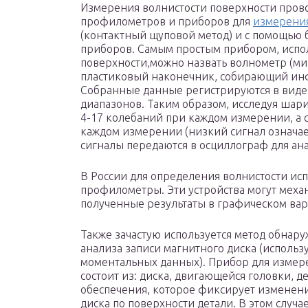
Измерения волнистости поверхности пров
профилометров и приборов для
измерени
(контактный щуповой метод) и с помощью 
приборов. Самым простым прибором, испо
поверхности,можно назвать волнометр (ми
пластиковый наконечник, собирающий инф
Собранные данные регистрируются в виде
диапазонов. Таким образом, исследуя шар
4-17 колебаний при каждом измерении, а с
каждом измерении (низкий сигнал означае
сигналы передаются в осциллограф для ана
В России для определения волнистости и
профилометры. Эти устройства могут механ
полученные результаты в графическом вар
Также зачастую используется метод обнар
анализа записи магнитного диска (использу
моментальных данных). Прибор для измере
состоит из: диска, двигающейся головки, 
обеспечения, которое фиксирует изменен
диска по поверхности детали. В этом случ