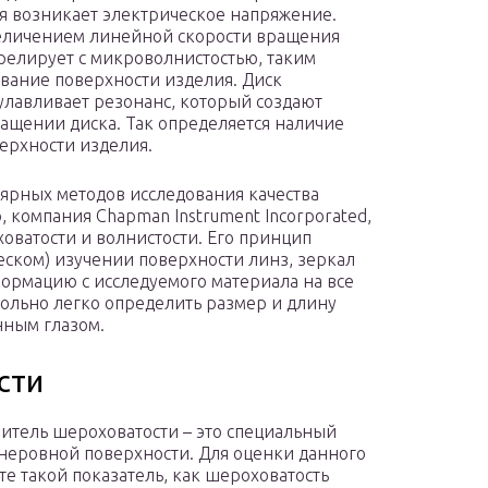
я возникает электрическое напряжение.
величением линейной скорости вращения
ррелирует с микроволнистостью, таким
ование поверхности изделия. Диск
улавливает резонанс, который создают
ращении диска. Так определяется наличие
ерхности изделия.
лярных методов исследования качества
, компания Chapman Instrument Incorporated,
оватости и волнистости. Его принцип
еском) изучении поверхности линз, зеркал
ормацию с исследуемого материала на все
вольно легко определить размер и длину
нным глазом.
сти
итель шероховатости – это специальный
неровной поверхности. Для оценки данного
те такой показатель, как шероховатость