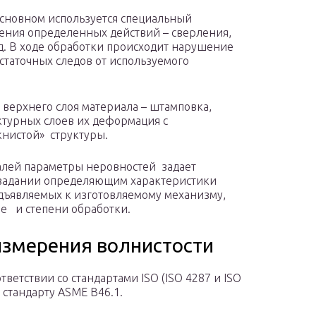
основном используется специальный
ения определенных действий – сверления,
д. В ходе обработки происходит нарушение
статочных следов от используемого
 верхнего слоя материала – штамповка,
ктурных слоев их деформация с
нистой» структуры.
алей параметры неровностей задает
м задании определяющим характеристики
едъявляемых к изготовляемому механизму,
е и степени обработки.
измерения волнистости
тветствии со стандартами ISO (ISO 4287 и ISO
 стандарту ASME B46.1.