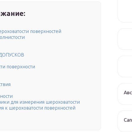
жание:
ероховатости поверхностей
олнистости
ДОПУСКОВ
ти поверхности
ствия
Авс
ности
ики для измерения шероховатости
ния к шероховатости поверхностей
Can