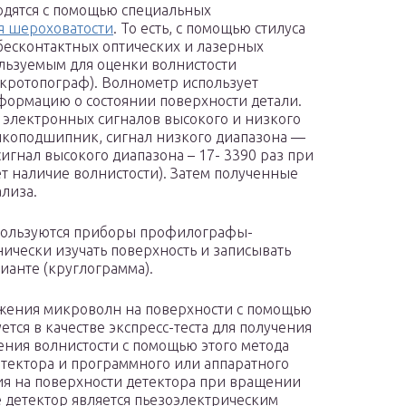
одятся с помощью специальных
я шероховатости
. То есть, с помощью стилуса
бесконтактных оптических и лазерных
льзуемым для оценки волнистости
кротопограф). Волнометр использует
ормацию о состоянии поверхности детали.
 электронных сигналов высокого и низкого
икоподшипник, сигнал низкого диапазона —
игнал высокого диапазона – 17- 3390 раз при
т наличие волнистости). Затем полученные
лиза.
спользуются приборы профилографы-
ически изучать поверхность и записывать
ианте (круглограмма).
ужения микроволн на поверхности с помощью
ется в качестве экспресс-теста для получения
ния волнистости с помощью этого метода
детектора и программного или аппаратного
ия на поверхности детектора при вращении
ае детектор является пьезоэлектрическим