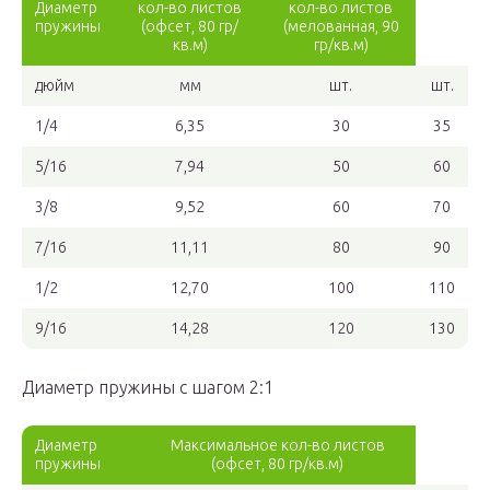
Диаметр
кол-во листов
кол-во листов
пружины
(офсет, 80 гр/
(мелованная, 90
кв.м)
гр/кв.м)
дюйм
мм
шт.
шт.
1/4
6,35
30
35
5/16
7,94
50
60
3/8
9,52
60
70
7/16
11,11
80
90
1/2
12,70
100
110
9/16
14,28
120
130
Диаметр пружины с шагом 2:1
Диаметр
Максимальное кол-во листов
пружины
(офсет, 80 гр/кв.м)