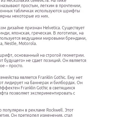
з нескольких семейств. На пике
го называют простым, легким в прочтении,
ионных табличках используются шрифты
лярны некоторые из них.
м дизайне признан Helvetica. Существует
нди, японская, греческая. В логотипах, на
используется ведущими мировыми брендами,
, Nestle, Motorola.
 шрифт, основанный на строгой геометрии.
 будущего» не сдает позиций. Он является
е – просто.
ейства является Franklin Gothic. Ему нет
т лидирует на баннерах и билбордах. Он
ффектен Franklin Gothic в светящихся
фта позволяет экспериментировать с
популярен в рекламе Rockwell. Этот
олетия. Он претерпел изменения, стал