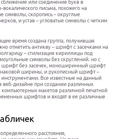
– сближение или соединение букв в
-вокалического письма, похожего на
ые символы, скоропись – округлые
рков, и устав – угловатые символы с четким
оящее время создана группа, получившая
но отметить антикву – шрифт с засечками на
болгарицу – стилизация кириллицы под
моугольные символы без скруглений. но с
ый шрифт без засечек, моноширинный шрифт
инаковой ширины, и рукописный шрифт –
 инструментами. Все известные на данный
в веб-дизайне при создании различных
и компьютерных макетов различной печатной
ременных шрифтов и входят в ее различные
табличек
 определенного расстояния,