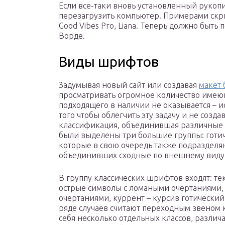
Если все-таки вновь установленный рукоп
перезагрузить компьютер. Примерами скрип
Good Vibes Pro, Liana. Теперь должно быть 
Ворде.
Виды шрифтов
Задумывая новый сайт или создавая
макет 
просматривать огромное количество имеющ
подходящего в наличии не оказывается – ис
того чтобы облегчить эту задачу и не созд
классификация, объединившая различные
были выделены три большие группы: готи
которые в свою очередь также подразделяю
объединивших сходные по внешнему виду
В группу классических шрифтов входят: те
острые символы с ломаными очертаниями,
очертаниями, куррент – курсив готический
ряде случаев считают переходным звеном к
себя несколько отдельных классов, разл