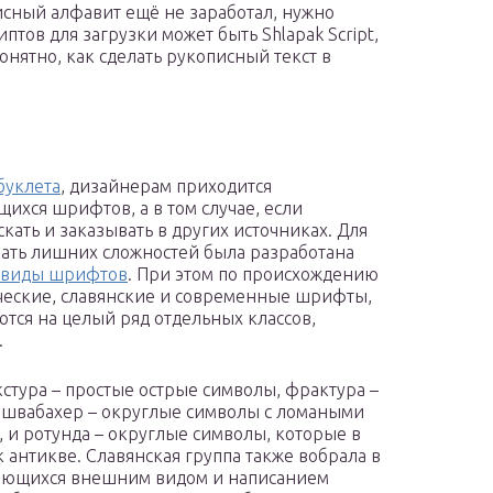
исный алфавит ещё не заработал, нужно
тов для загрузки может быть Shlapak Script,
понятно, как сделать рукописный текст в
буклета
, дизайнерам приходится
ихся шрифтов, а в том случае, если
кать и заказывать в других источниках. Для
авать лишних сложностей была разработана
виды шрифтов
. При этом по происхождению
ческие, славянские и современные шрифты,
тся на целый ряд отдельных классов,
.
кстура – простые острые символы, фрактура –
 швабахер – округлые символы с ломаными
, и ротунда – округлые символы, которые в
 антикве. Славянская группа также вобрала в
ичающихся внешним видом и написанием