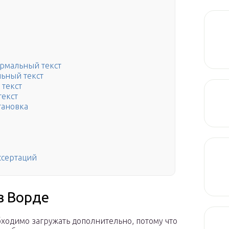
ормальный текст
льный текст
 текст
текст
тановка
ссертаций
в Ворде
одимо загружать дополнительно, потому что