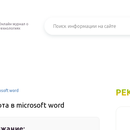
Онлайн-журнал о
технологиях
РЕ
osoft word
та в microsoft word
жание: