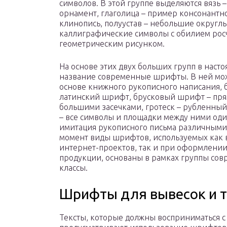
символов. В этой группе выделяются вязь 
орнамент, глаголица – пример консонантно
клинопись, полуустав – небольшие округл
каллиграфические символы с обилием росче
геометрическим рисунком.
На основе этих двух больших групп в наст
название современные шрифты. В ней мож
основе книжного рукописного написания, 
латинский шрифт, брусковый шрифт – пря
большими засечками, гротеск – рубленн
– все символы и площадки между ними од
имитация рукописного письма различными
момент виды шрифтов, используемых как 
интернет-проектов, так и при оформлени
продукции, основаны в рамках группы сов
классы.
Шрифты для вывесок и 
Тексты, которые должны восприниматься с