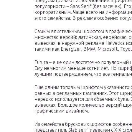
предусматривают использование шрифтов и
популярности – Sans Serif (без засечек). Е
корпоративным. Чаще всего на информац
этого семейства. В рекламе особенно попу
Самым влиятельным шрифтом в графическо
множество версий: латинская, еврейская, хи
вывесках, в наружной рекламе Helvetica 
такими как Energizer, BMW, Microsoft, Toyota
Futura – еще один достаточно популярный
Ему немногим меньше сотни лет. Но «шрифт
лучшим подтверждением, что все гениально
Еще одним топовым шрифтом указанного сем
равных в рекламных кампаниях. Этот шриф
нередко используется для объемных букв. Э
вывесках. Большое количество версий шри
графическим дизайном.
Из семейства брусковых шрифтов особенно 
представитель Slab serif известен с XIX ст