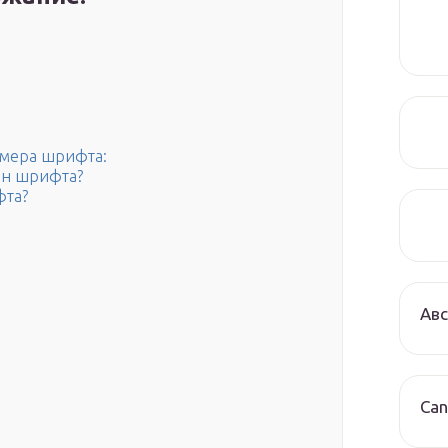
змера шрифта:
он шрифта?
фта?
Авс
Can