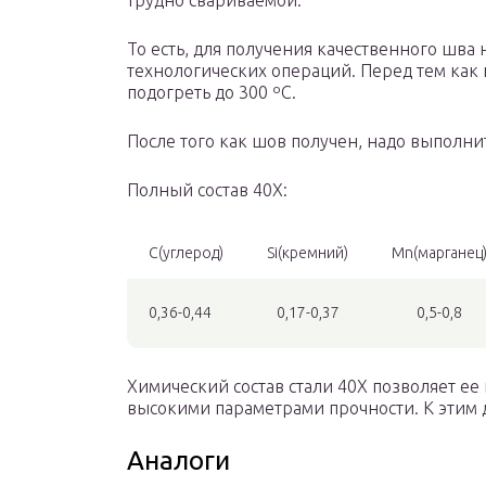
трудно свариваемой.
То есть, для получения качественного шв
технологических операций. Перед тем как 
подогреть до 300 ºC.
После того как шов получен, надо выполни
Полный состав 40Х:
С(углерод)
Si(кремний)
Mn(марганец
0,36-0,44
0,17-0,37
0,5-0,8
Химический состав стали 40Х позволяет ее
высокими параметрами прочности. К этим д
Аналоги