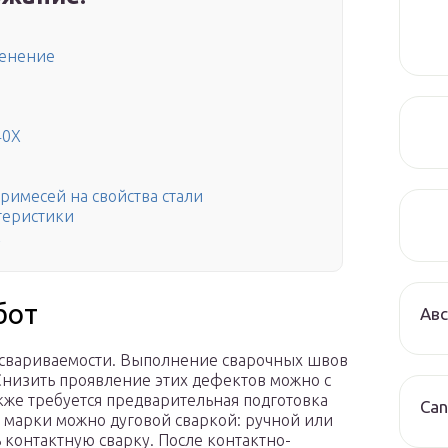
менение
40Х
имесей на свойства стали
теристики
Х
бот
Авс
по свариваемости. Выполнение сварочных швов
низить проявление этих дефектов можно с
же требуется предварительная подготовка
Can
 марки можно дуговой сваркой: ручной или
контактную сварку. После контактно-