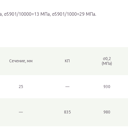
, σ5901/10000=13 МПа, σ5901/1000=29 МПа.
σ0,2
Сечение, мм
КП
(МПа)
25
—
930
—
835
980