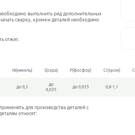
а необходимо выполнить ряд дополнительных
начать сварку, кромки деталей необходимо
ть отжиг.
)
Ni(никель)
S(сера)
P(фосфор)
Cr(хром)
C
до
до 0,3
до 0,035
0,8-1,1
0,035
 применять для производства деталей с
еталям относят: