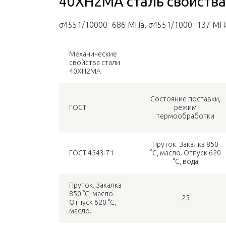
40ХН2МА сталь свойства
σ4551/10000=686 МПа, σ4551/1000=137 МПа
Механические
свойства стали
40ХН2МА
Состояние поставки,
ГОСТ
режим
термообработки
Пруток. Закалка 850
ГОСТ 4543-71
°С, масло. Отпуск 620
°С, вода
Пруток. Закалка
850 °С, масло.
25
Отпуск 620 °С,
масло.