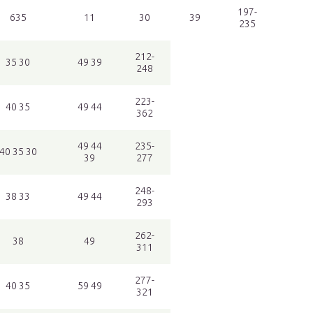
197-
635
11
30
39
235
212-
35 30
49 39
248
223-
40 35
49 44
362
49 44
235-
40 35 30
39
277
248-
38 33
49 44
293
262-
38
49
311
277-
40 35
59 49
321