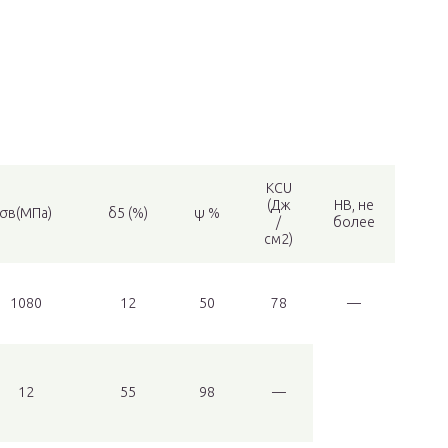
KCU
(Дж
НВ, не
σв(МПа)
δ5 (%)
ψ %
/
более
см2)
1080
12
50
78
—
12
55
98
—