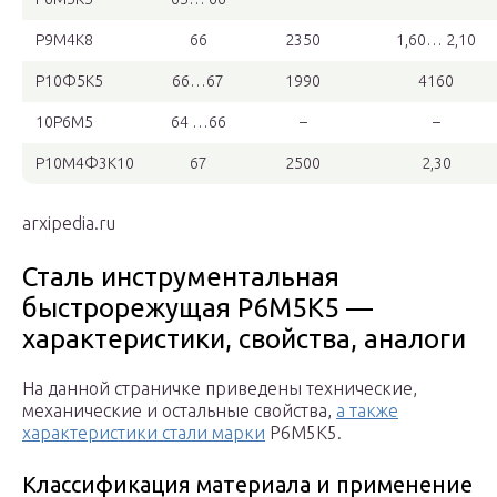
Р9М4К8
66
2350
1,60… 2,10
Р10Ф5К5
66…67
1990
4160
10Р6М5
64 …66
–
–
Р10М4Ф3К10
67
2500
2,30
arxipedia.ru
Сталь инструментальная
быстрорежущая Р6М5К5 —
характеристики, свойства, аналоги
На данной страничке приведены технические,
механические и остальные свойства,
а также
характеристики стали марки
Р6М5К5.
Классификация материала и применение