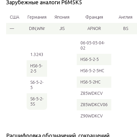
Зарубежные аналоги Р6М5К5
США
Германия
Япония
Франция
Англия
—
DIN,WNr
JIS
AFNOR
BS
06-05-05-04-
02
1.3243
HS6-5-2-5
HS6-5-
HS6-5-2-5HC
2-5
HS6-5-2HC
S6-5-2-
5
Z85WDKCV
S6-5-2-
5S
Z85WDKCV06
Z90WDKCV
Расшифровка обозначений, сокращений,