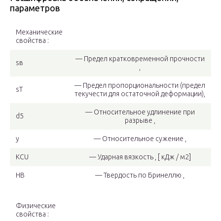
параметров
Механические
свойства :
— Предел кратковременной прочности
sв
,
— Предел пропорциональности (предел
sT
текучести для остаточной деформации),
— Относительное удлинение при
d5
разрыве ,
y
— Относительное сужение ,
KCU
— Ударная вязкость , [ кДж / м2]
HB
— Твердость по Бринеллю ,
Физические
свойства :