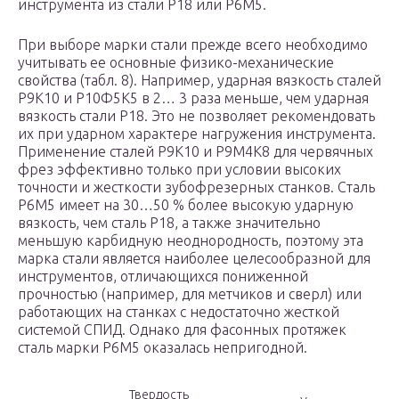
инструмента из стали Р18 или Р6М5.
При выборе марки стали прежде всего необходимо
учитывать ее основные физико-механические
свойства (табл. 8). Например, ударная вязкость сталей
Р9К10 и Р10Ф5К5 в 2… 3 раза меньше, чем ударная
вязкость стали Р18. Это не позволяет рекомендовать
их при ударном характере нагружения инструмента.
Применение сталей Р9К10 и Р9М4К8 для червячных
фрез эффективно только при условии высоких
точности и жесткости зубофрезерных станков. Сталь
Р6М5 имеет на 30…50 % более высокую ударную
вязкость, чем сталь Р18, а также значительно
меньшую карбидную неоднородность, поэтому эта
марка стали является наиболее целесообразной для
инструментов, отличающихся пониженной
прочностью (например, для метчиков и сверл) или
работающих на станках с недостаточно жесткой
системой СПИД. Однако для фасонных протяжек
сталь марки Р6М5 оказалась непригодной.
Твердость