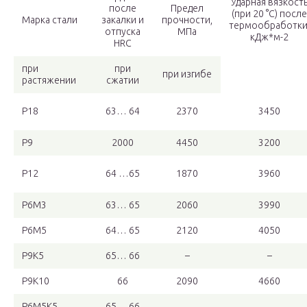
Ударная вязкост
после
Предел
(при 20 °С) после
Марка стали
закалки и
прочности,
термообработки
отпуска
МПа
кДж*м-2
HRC
при
при
при изгибе
растяжении
сжатии
Р18
63… 64
2370
3450
Р9
2000
4450
3200
Р12
64 …65
1870
3960
Р6М3
63… 65
2060
3990
Р6М5
64… 65
2120
4050
Р9К5
65… 66
–
–
Р9К10
66
2090
4660
Р6М5К5
65… 66