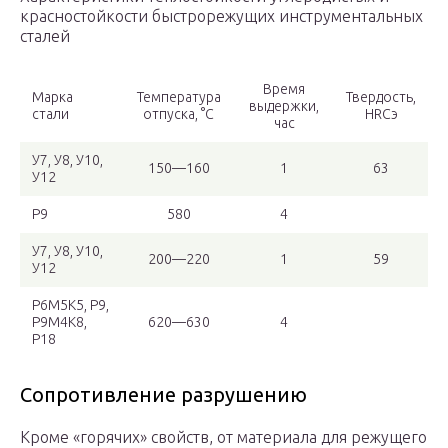
красностойкости быстрорежущих инструментальных
сталей
Время
Марка
Температура
Твердость,
выдержки,
стали
отпуска, °C
HRCэ
час
У7, У8, У10,
150—160
1
63
У12
Р9
580
4
У7, У8, У10,
200—220
1
59
У12
Р6М5К5, Р9,
Р9М4К8,
620—630
4
Р18
Сопротивление разрушению
Кроме «горячих» свойств, от материала для режущего