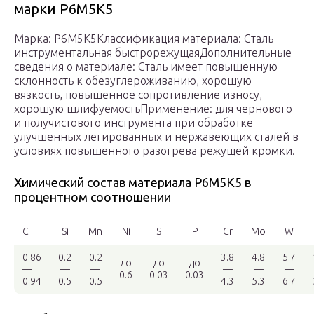
марки Р6М5К5
Марка: Р6М5К5Классификация материала: Сталь
инструментальная быстрорежущаяДополнительные
сведения о материале: Сталь имеет повышенную
склонность к обезуглероживанию, хорошую
вязкость, повышенное сопротивление износу,
хорошую шлифуемостьПрименение: для чернового
и получистового инструмента при обработке
улучшенных легированных и нержавеющих сталей в
условиях повышенного разогрева режущей кромки.
Химический состав материала Р6М5К5 в
процентном соотношении
C
Si
Mn
Ni
S
P
Cr
Mo
W
0.86
0.2
0.2
3.8
4.8
5.7
до
до
до
—
—
—
—
—
—
0.6
0.03
0.03
0.94
0.5
0.5
4.3
5.3
6.7