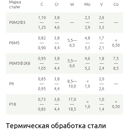
Марка
C
Cr
W
Mo
V
Co
стали
1,10
3,8
2,3
2,6
Р0М2Ф3
—
—
—
—
—
—
1,25
4,6
2,9
3,3
0,82
3,8
4,8
1,7
5,5—
<
Р6М5
—
—
—
—
6,5
0,50
0,90
4,4
5,3
2,1
0,95
3,8
4,6
1,8
7,5
5,5—
Р6М5Ф2К8
—
—
—
—
—
6,6
1,05
4,4
5,2
2,4
8,5
0,85
3,8
2,0
8,5—
<
Р9
—
—
—
—
10,0
1,0
0,95
4,4
2,6
0,73
3,8
17,0
1,0
<
<
Р18
—
—
—
—
1,0
0,50
0,83
4,4
18,5
1,4
Термическая обработка стали