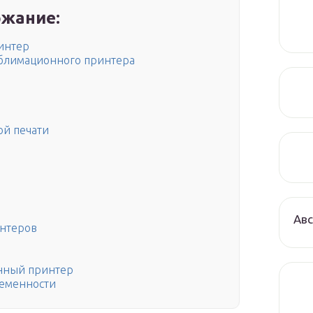
жание:
интер
ублимационного принтера
й печати
Авс
нтеров
онный принтер
ременности