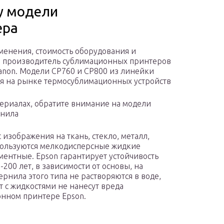
у модели
ера
менения, стоимость оборудования и
й производитель сублимационных принтеров
anon. Модели CP760 и CP800 из линейки
бя на рынке термосублимационных устройств
териалах, обратите внимание на модели
рнила
изображения на ткань, стекло, металл,
спользуются мелкодисперсные жидкие
гментные. Epson гарантирует устойчивость
200 лет, в зависимости от основы, на
рнила этого типа не растворяются в воде,
 с жидкостями не нанесут вреда
онном принтере Epson.