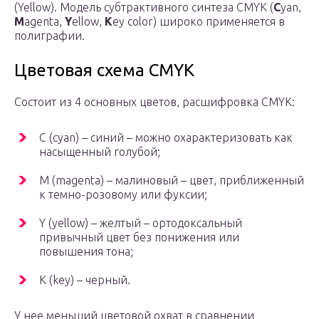
(Yellow). Модель субтрактивного синтеза CMYK (
C
yan,
M
agenta,
Y
ellow,
K
ey color) широко применяется в
полиграфии.
Цветовая схема CMYK
Состоит из 4 основных цветов, расшифровка CMYK:
С (сyan) – синий – можно охарактеризовать как
насыщенный голубой;
M (magenta) – малиновый – цвет, приближенный
к темно-розовому или фуксии;
Y (yellow) – желтый – ортодоксальный
привычный цвет без понижения или
повышения тона;
K (key) – черный.
У нее меньший цветовой охват в сравнении