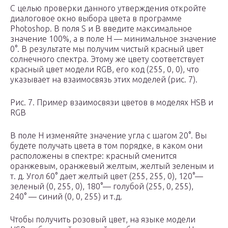
С целью проверки данного утверждения откройте
диалоговое окно выбора цвета в программе
Photoshop. В поля S и B введите максимальное
значение 100%, а в поле H — минимальное значение
0°. В результате мы получим чистый красный цвет
солнечного спектра. Этому же цвету соответствует
красный цвет модели RGB, его код (255, 0, 0), что
указывает на взаимосвязь этих моделей (рис. 7).
Рис. 7. Пример взаимосвязи цветов в моделях HSB и
RGB
В поле H изменяйте значение угла с шагом 20°. Вы
будете получать цвета в том порядке, в каком они
расположены в спектре: красный сменится
оранжевым, оранжевый желтым, желтый зеленым и
т. д. Угол 60° дает желтый цвет (255, 255, 0), 120°—
зеленый (0, 255, 0), 180°— голубой (255, 0, 255),
240° — синий (0, 0, 255) и т.д.
Чтобы получить розовый цвет, на языке модели