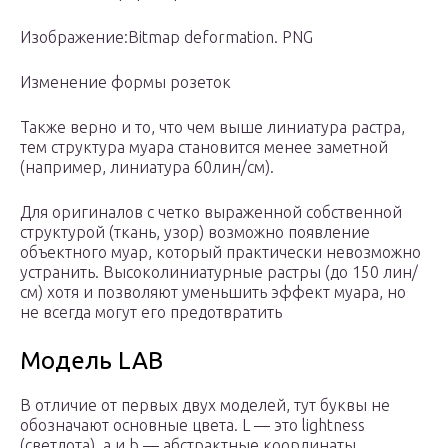
Изображение:Bitmap deformation. PNG
Изменение формы розеток
Также верно и то, что чем выше линиатура растра,
тем структура муара становится менее заметной
(например, линиатура 60лин/см).
Для оригиналов с четко выраженной собственной
структурой (ткань, узор) возможно появление
объектного муар, который практически невозможно
устранить. Высоколиниатурные растры (до 150 лин/
см) хотя и позволяют уменьшить эффект муара, но
не всегда могут его предотвратить
Модель LAB
В отличие от первых двух моделей, тут буквы не
обозначают основные цвета. L — это lightness
(светлота), a и b — абстрактные координаты.