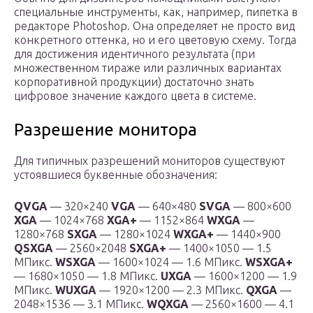
специальные инструменты, как, например, пипетка в
редакторе Photoshop. Она определяет не просто вид
конкретного оттенка, но и его цветовую схему. Тогда
для достижения идентичного результата (при
множественном тираже или различных вариантах
корпоративной продукции) достаточно знать
цифровое значение каждого цвета в системе.
Разрешение монитора
Для типичных разрешений мониторов существуют
устоявшиеся буквенные обозначения:
QVGA
— 320×240
VGA
— 640×480
SVGA
— 800×600
XGA
— 1024×768
XGA+
— 1152×864
WXGA
—
1280×768
SXGA
— 1280×1024
WXGA+
— 1440×900
QSXGA
— 2560×2048
SXGA+
— 1400×1050 — 1.5
МПикс.
WSXGA
— 1600×1024 — 1.6 МПикс.
WSXGA+
— 1680×1050 — 1.8 МПикс.
UXGA
— 1600×1200 — 1.9
МПикс.
WUXGA
— 1920×1200 — 2.3 МПикс.
QXGA
—
2048×1536 — 3.1 МПикс.
WQXGA
— 2560×1600 — 4.1