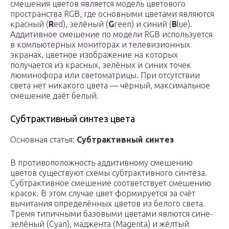
смешения цветов является модель цветового
пространства RGB, где основными цветами являются
красный (
R
ed), зелёный (
G
reen) и синий (
B
lue).
Аддитивное смешение по модели RGB используется
в компьютерных мониторах и телевизионных
экранах, цветное изображение на которых
получается из красных, зелёных и синих точек
люминофора или светоматрицы. При отсутствии
света нет никакого цвета — чёрный, максимальное
смешение даёт белый.
Субтрактивный синтез цвета
Основная статья:
Субтрактивный синтез
В противоположность аддитивному смешению
цветов существуют схемы субтрактивного синтеза.
Субтрактивное смешение соответствует смешению
красок. В этом случае цвет формируется за счёт
вычитания определённых цветов из белого света.
Тремя типичными базовыми цветами явлются сине-
зелёный (Cyan), маджента (Magenta) и жёлтый