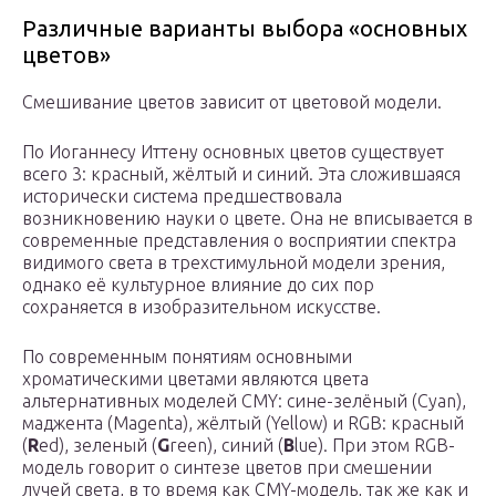
Различные варианты выбора «основных
цветов»
Смешивание цветов зависит от цветовой модели.
По Иоганнесу Иттену основных цветов существует
всего 3: красный, жёлтый и синий. Эта сложившаяся
исторически система предшествовала
возникновению науки о цвете. Она не вписывается в
современные представления о восприятии спектра
видимого света в трехстимульной модели зрения,
однако её культурное влияние до сих пор
сохраняется в изобразительном искусстве.
По современным понятиям основными
хроматическими цветами являются цвета
альтернативных моделей CMY: сине-зелёный (Cyan),
маджента (Magenta), жёлтый (Yellow) и RGB: красный
(
R
ed), зеленый (
G
reen), синий (
B
lue). При этом RGB-
модель говорит о синтезе цветов при смешении
лучей света, в то время как CMY-модель, так же как и