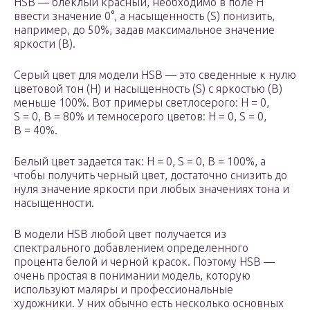
HSB — блеклый красный, необходимо в поле H
ввести значение 0°, а насыщенность (S) понизить,
например, до 50%, задав максимальное значение
яркости (B).
Серый цвет для модели HSB — это сведенные к нулю
цветовой тон (H) и насыщенность (S) с яркостью (B)
меньше 100%. Вот примеры светло­серого: H = 0,
S = 0, B = 80% и темно­серого цветов: H = 0, S = 0,
B = 40%.
Белый цвет задается так: H = 0, S = 0, B = 100%, а
чтобы получить черный цвет, достаточно снизить до
нуля значение яркости при любых значениях тона и
насыщенности.
В модели HSB любой цвет получается из
спектрального добавлением определенного
процента белой и черной красок. Поэтому HSB —
очень простая в понимании модель, которую
используют маляры и профессиональные
художники. У них обычно есть несколько основных