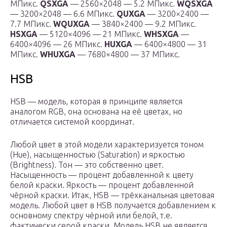
МПикс.
QSXGA
— 2560×2048 — 5.2 МПикс.
WQSXGA
— 3200×2048 — 6.6 МПикс.
QUXGA
— 3200×2400 —
7.7 МПикс.
WQUXGA
— 3840×2400 — 9.2 МПикс.
HSXGA
— 5120×4096 — 21 МПикс.
WHSXGA
—
6400×4096 — 26 МПикс.
HUXGA
— 6400×4800 — 31
МПикс.
WHUXGA
— 7680×4800 — 37 МПикс.
HSB
HSB — модель, которая в принципе является
аналогом RGB, она основана на её цветах, но
отличается системой координат.
Любой цвет в этой модели характеризуется тоном
(Hue), насыщенностью (Saturation) и яркостью
(Brightness). Тон — это собственно цвет.
Насыщенность — процент добавленной к цвету
белой краски. Яркость — процент добавленной
чёрной краски. Итак, HSB — трёхканальная цветовая
модель. Любой цвет в HSB получается добавлением к
основному спектру чёрной или белой, т.е.
фактически серой краски. Модель HSB не является