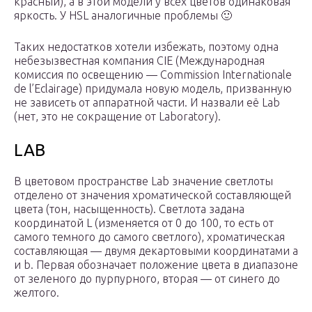
красный), а в этой модели у всех цветов одинаковая
яркость. У HSL аналогичные проблемы 🙂
Таких недостатков хотели избежать, поэтому одна
небезызвестная компания CIE (Международная
комиссия по освещению — Commission Internationale
de l’Eclairage) придумала новую модель, призванную
не зависеть от аппаратной части. И назвали её Lab
(нет, это не сокращение от Laboratory).
LAB
В цветовом пространстве Lab значение светлоты
отделено от значения хроматической составляющей
цвета (тон, насыщенность). Светлота задана
координатой L (изменяется от 0 до 100, то есть от
самого темного до самого светлого), хроматическая
составляющая — двумя декартовыми координатами a
и b. Первая обозначает положение цвета в диапазоне
от зеленого до пурпурного, вторая — от синего до
желтого.