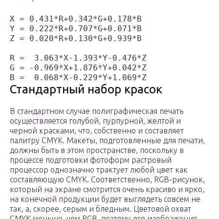
X = 0.431*R+0.342*G+0.178*B

Y = 0.222*R+0.707*G+0.071*B

Z = 0.020*R+0.130*G+0.939*B

R =  3.063*X-1.393*Y-0.476*Z

G = -0.969*X+1.876*Y+0.042*Z

Стандартный набор красок
В стандартном случае полиграфическая печать
осуществляется голубой, пурпурной, желтой и
черной красками, что, собственно и составляет
палитру CMYK. Макеты, подготовленные для печати,
должны быть в этом пространстве, поскольку в
процессе подготовки фотоформ растровый
процессор однозначно трактует любой цвет как
составляющую CMYK. Соответственно, RGB-рисунок,
который на экране смотрится очень красиво и ярко,
на конечной продукции будет выглядеть совсем не
так, а, скорее, серым и бледным. Цветовой охват
CMYK меньше, чем RGB, поэтому все изображения,