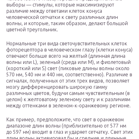
выборы — стимулы, которые максимизируют
различие между ответами клеток конуса
человеческой сетчатки к свету различных длин
волны, и которые, таким образом, делают большой
цветной треугольник.
Нормальные три вида светочувствительных клеток
фоторецептора в человеческом глазу (клетки конуса)
отвечают больше всего на желтый (длинная длина
волны или L), зеленый (среда или M), и фиолетовый
(короткий или S) свет (пиковые длины волны около
570 нм, 540 нм и 440 нм, соответственно). Различие в
сигналах, полученных от этих трех видов, позволяет
мозгу дифференцировать широкую гамму
различных цветов, будучи самым чувствительным (в
целом) к желтоватому зеленому свету и к различиям
между оттенками в зеленом-к-оранжевому регионе.
Как пример, предположите, что свет в оранжевом
диапазоне длин волны (приблизительно от 577 нм
до 597 нм) входит в глаз и ударяет сетчатку. Свет этих
длин волны активировал бы и средние и длинные