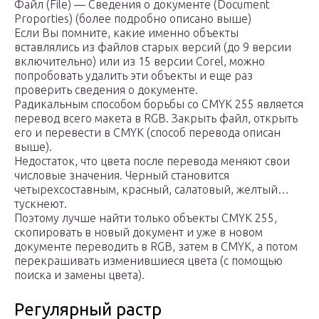
Файл (File) — Сведения о документе (Document
Proporties) (более подробно описано выше)
Если Вы помните, какие именно объекты
вставлялись из файлов старых версий (до 9 версии
включительно) или из 15 версии Corel, можно
попробовать удалить эти объекты и еще раз
проверить сведения о документе.
Радикальным способом борьбы со CMYK 255 является
перевод всего макета в RGB. Закрыть файл, открыть
его и перевести в CMYK (способ перевода описан
выше).
Недостаток, что цвета после перевода меняют свои
числовые значения. Черный становится
четырехсоставным, красный, салатовый, желтый…
тускнеют.
Поэтому лучше найти только объекты CMYK 255,
скопировать в новый документ и уже в новом
документе переводить в RGB, затем в CMYK, а потом
перекрашивать изменившиеся цвета (с помощью
поиска и замены цвета).
Регулярный растр