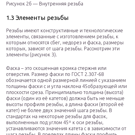
Рисунок 2б — Внутренняя резьба
1.3 Элементы резьбы
Резьбы имеют конструктивные и технологические
элементы, связанные с изготовлением резьбы, к
которым относятся сбег, недорез и фаска, размеры
которых, зависят от шага резьбы. Рассмотрим эти
элементы (рисунок 3).
Фаска – это скошенная кромка стержня или
отверстия. Размер фаски по ГОСТ 2.307-68
обозначается одной размерной линией с указанием
толщины фаски с и угла наклона 45образующей или
плоскости среза. Принципиально толщина (высота)
фаски (один из её катетов) должна быть не меньше
высоты профиля резьбы, а длина фаски (второй её
катет) не более двух значений шага резьбы. В
стандартах на некоторые резьбы для фасок,
выполненных под углом 45º к оси резьбы,
устанавливаются значения катета с в зависимости от
шага резьбы. В пределах длины фаски профиль