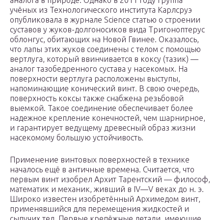
аналога в природе. Однако в 2011 году группа
учёных из Технологического института Карлсруэ
опубликовала в журнале Science статью о строении
суставов у жуков-долгоносиков вида Тригоноптерус
облонгус, обитающих на Новой Гвинее. Оказалось,
что лапы этих жуков соединены с телом с помощью
вертлуга, который ввинчивается в коксу (тазик) —
аналог тазобедренного сустава у насекомых. На
поверхности вертлуга расположены выступы,
напоминающие конический винт. В свою очередь,
поверхность коксы также снабжена резьбовой
выемкой. Такое соединение обеспечивает более
надежное крепление конечностей, чем шарнирное,
и гарантирует ведущему древесный образ жизни
насекомому большую устойчивость.
Применение винтовых поверхностей в технике
началось ещё в античные времена. Считается, что
первым винт изобрел Архит Тарентский — философ,
математик и механик, живший в IV—V веках до н. э.
Широко известен изобретённый Архимедом винт,
применявшийся для перемещения жидкостей и
сыпучих тел. Первые крепёжные детали, имеющие