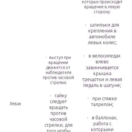
которых происходит
вращение в левую
сторону:
· шпильки для
крепления в
автомобиле
левых колес;
· в велосипедах
· выступ при
влево
вращении
завинчивается
движется от
наблюдателя
крышка
против часовой
трещотки и левая
стрелки;
педаль в шатуне;
· гайку
· при стяжке
следует
Левая
талрепом;
вращать
против
· в баллонах,
часовой
работа с
стрелки, для
которыми
того чтобы