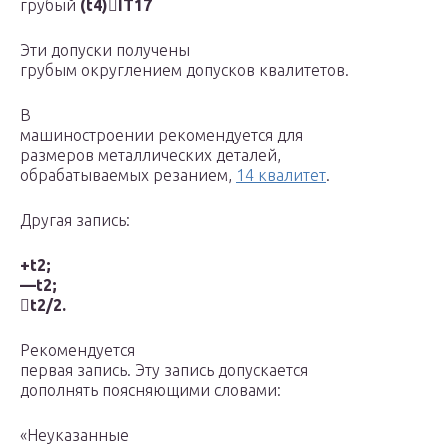
грубый
(
t
4
)

IT
17
Эти допуски получены
грубым округлением допусков квалитетов.
В
машиностроении рекомендуется для
размеров металлических деталей,
обрабатываемых резанием,
14 квалитет
.
Другая запись:
+
t
2
;
—
t
2
;

t
2
/2.
Рекомендуется
первая запись. Эту запись допускается
дополнять поясняющими словами:
«Неуказанные