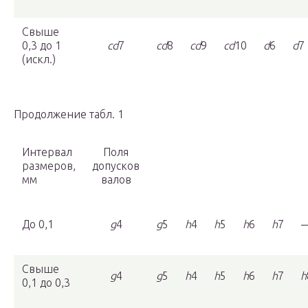
Свыше
0,3 до 1
cd
7
cd
8
cd
9
cd
10
d
6
d
7
(искл.)
Продолжение табл. 1
Интервал
Поля
размеров,
допусков
мм
валов
До 0,1
g
4
g
5
h
4
h
5
h
6
h
7
Свыше
g
4
g
5
h
4
h
5
h
6
h
7
h
0,1 до 0,3