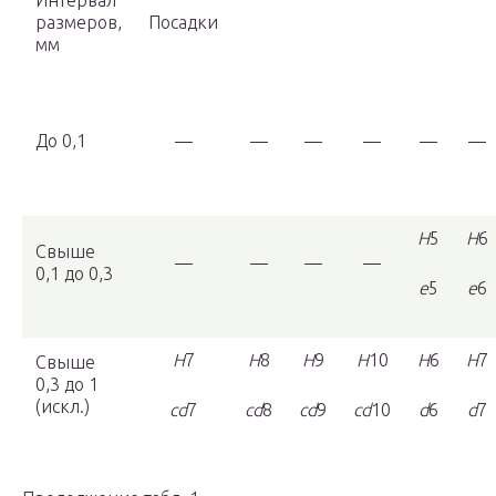
Интервал
размеров,
Посадки
мм
До 0,1
—
—
—
—
—
—
H
5
H
6
Свыше
—
—
—
—
0,1 до 0,3
e
5
e
6
H
7
H
8
H
9
H
10
H
6
H
7
Свыше
0,3 до 1
(искл.)
cd
7
cd
8
cd
9
cd
10
d
6
d
7