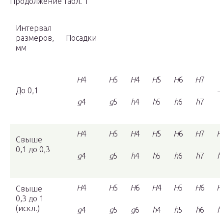
Продолжение табл. 1
Интервал
размеров,
Посадки
мм
H
4
H
5
H
4
H
5
H
6
H
7
До 0,1
g
4
g
5
h
4
h
5
h
6
h
7
H
4
H
5
H
4
H
5
H
6
H
7
Свыше
0,1 до 0,3
g
4
g
5
h
4
h
5
h
6
h
7
H
4
H
5
H
6
H
4
H
5
H
6
Свыше
0,3 до 1
(искл.)
g
4
g
5
g
6
h
4
h
5
h
6