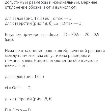
допустимым размером и номинальным. Верхнее
отклонение обозначают и вычисляют:
для валов (рис. 18, a) es = d
max
— D;
для отверстий (рис. 18, б) ES = D
max
— D.
В нашем примере es = d
max
— D = 20,5 — 20 = 0,5
(мм).
Нижнее отклонение равно алгебраической разности
между наименьшим допустимым размером и
номинальным. Нижнее отклонение обозначают и
вычисляют:
для валов (рис. 18, а)
еi = O
min
— D;
для отверстий (рис. 18, б)
EI = D
min
— D.