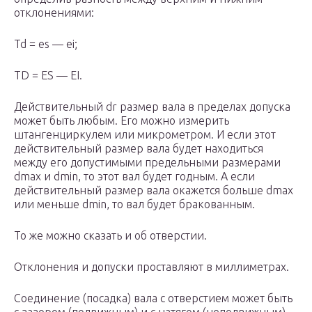
отклонениями:
Td = es — ei;
TD = ES — ЕI.
Действительный d
r
размер вала в пределах допуска
может быть любым. Его можно измерить
штангенциркулем или микрометром. И если этот
действительный размер вала будет находиться
между его допустимыми предельными размерами
d
max
и d
min
, то этот вал будет годным. А если
действительный размер вала окажется больше d
max
или меньше d
min
, то вал будет бракованным.
То же можно сказать и об отверстии.
Отклонения и допуски проставляют в миллиметрах.
Соединение (посадка) вала с отверстием может быть