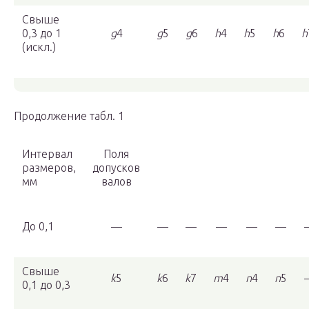
Свыше
0,3 до 1
g
4
g
5
g
6
h
4
h
5
h
6
h
(искл.)
Продолжение табл. 1
Интервал
Поля
размеров,
допусков
мм
валов
До 0,1
—
—
—
—
—
—
Свыше
k
5
k
6
k
7
m
4
n
4
n
5
0,1 до 0,3