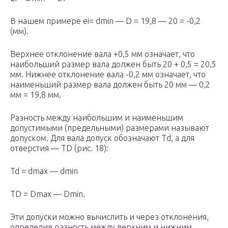
В нашем примере еi= d
min
— D = 19,8 — 20 = -0,2
(мм).
Верхнее отклонение вала +0,5 мм означает, что
наибольший размер вала должен быть 20 + 0,5 = 20,5
мм. Нижнее отклонение вала -0,2 мм означает, что
наименьший размер вала должен быть 20 мм — 0,2
мм = 19,8 мм.
Разность между наибольшим и наименьшим
допустимыми (предельными) размерами называют
допуском. Для вала допуск обозначают Тd, а для
отверстия — TD (рис. 18):
Td = d
max
— d
min
TD = D
max
— D
min
.
Эти допуски можно вычислить и через отклонения,
определив разность между верхним и нижним