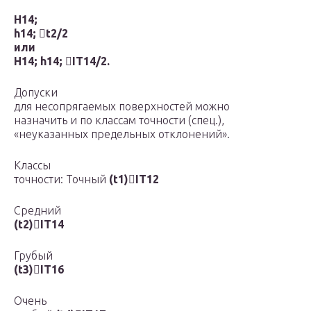
H14;
h14;

t
2
/2
или
H14; h14;

IT14/2.
Допуски
для несопрягаемых поверхностей можно
назначить и по классам точности (спец.),
«неуказанных предельных отклонений».
Классы
точности: Точный
(
t
1
)

IT
12
Средний
(
t
2
)

IT
14
Грубый
(
t
3
)

IT
16
Очень