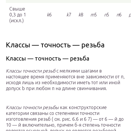
Свыше
0,3 до 1
k
6
k
7
k
8
m
5
n
5
n
6
(искл.)
Классы — точность — резьба
Классы — точность — резьба
Классы точности резьб
с мелкими шагами в
настоящее время применяются вне зависимости от п,
исходя лишь из необходимости иметь тот или иной
допуск b при любом п на длине свинчивания.
Классы точности резьбы
как конструкторские
категории связаны со степенями точности
изготовления резьб ( см. рис. 6.6 и 6 7) — от 6 — й до
10 — й включительно, причем б-я степень точности
является основной, допуск ее является резьбовой