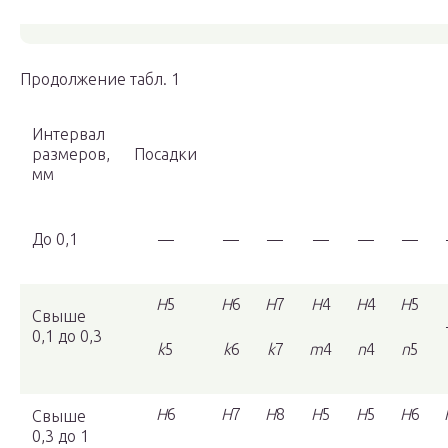
Продолжение табл. 1
Интервал
размеров,
Посадки
мм
До 0,1
—
—
—
—
—
—
H
5
H
6
H
7
H
4
H
4
H
5
Свыше
0,1 до 0,3
k
5
k
6
k
7
m
4
n
4
n
5
H
6
H
7
H
8
H
5
H
5
H
6
Свыше
0,3 до 1