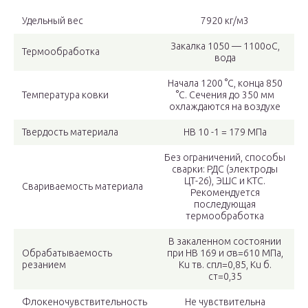
Удельный вес
7920 кг/м3
Закалка 1050 — 1100oC,
Термообработка
вода
Начала 1200 °С, конца 850
Температура ковки
°С. Сечения до 350 мм
охлаждаются на воздухе
Твердость материала
HB 10 -1 = 179 МПа
Без ограничений, способы
сварки: РДС (электроды
ЦТ-26), ЭШС и КТС.
Свариваемость материала
Рекомендуется
последующая
термообработка
В закаленном состоянии
Обрабатываемость
при HB 169 и σв=610 МПа,
резанием
Кu тв. спл=0,85, Кu б.
ст=0,35
Флокеночувствительность
Не чувствительна