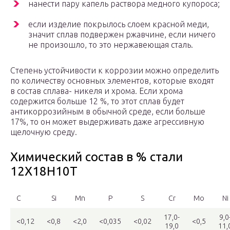
нанести пару капель раствора медного купороса;
если изделие покрылось слоем красной меди,
значит сплав подвержен ржавчине, если ничего
не произошло, то это нержавеющая сталь.
Степень устойчивости к коррозии можно определить
по количеству основных элементов, которые входят
в состав сплава- никеля и хрома. Если хрома
содержится больше 12 %, то этот сплав будет
антикоррозийным в обычной среде, если больше
17%, то он может выдерживать даже агрессивную
щелочную среду.
Химический состав в % стали
12Х18Н10Т
C
Si
Mn
P
S
Cr
Mo
Ni
17,0-
9,0
<0,12
<0,8
<2,0
<0,035
<0,02
<0,5
19,0
11,