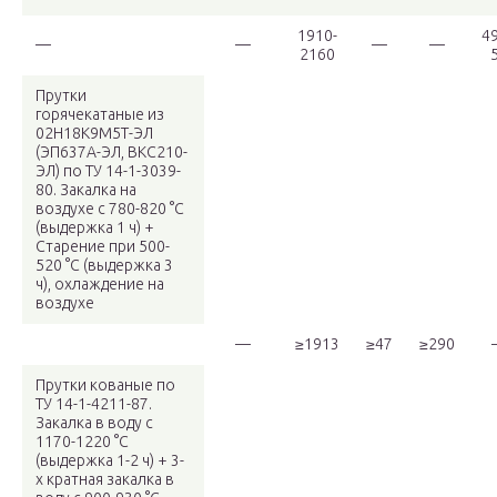
1910-
49
—
—
—
—
2160
Прутки
горячекатаные из
02Н18К9М5Т-ЭЛ
(ЭП637А-ЭЛ, ВКС210-
ЭЛ) по ТУ 14-1-3039-
80. Закалка на
воздухе с 780-820 °С
(выдержка 1 ч) +
Старение при 500-
520 °С (выдержка 3
ч), охлаждение на
воздухе
—
≥1913
≥47
≥290
Прутки кованые по
ТУ 14-1-4211-87.
Закалка в воду с
1170-1220 °C
(выдержка 1-2 ч) + 3-
х кратная закалка в