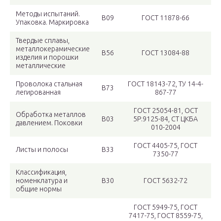
Методы испытаний.
В09
ГОСТ 11878-66
Упаковка. Маркировка
Твердые сплавы,
металлокерамические
В56
ГОСТ 13084-88
изделия и порошки
металлические
Проволока стальная
ГОСТ 18143-72, TУ 14-4-
В73
легированная
867-77
ГОСТ 25054-81, ОСТ
Обработка металлов
В03
5Р.9125-84, СТ ЦКБА
давлением. Поковки
010-2004
ГОСТ 4405-75, ГОСТ
Листы и полосы
В33
7350-77
Классификация,
номенклатура и
В30
ГОСТ 5632-72
общие нормы
ГОСТ 5949-75, ГОСТ
7417-75, ГОСТ 8559-75,