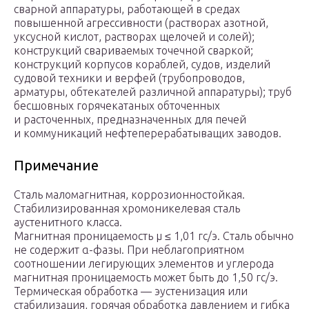
сварной аппаратуры, работающей в средах
повышенной агрессивности (растворах азотной,
уксусной кислот, растворах щелочей и солей);
конструкций свариваемых точечной сваркой;
конструкций корпусов кораблей, судов, изделий
судовой техники и верфей (трубопроводов,
арматуры, обтекателей различной аппаратуры); труб
бесшовных горячекатаных обточенных
и расточенных, предназначенных для печей
и коммуникаций нефтеперерабатыващих заводов.
Примечание
Сталь маломагнитная, коррозионностойкая.
Стабилизированная хромоникелевая сталь
аустенитного класса.
Магнитная проницаемость μ ≤ 1,01 гс/э. Сталь обычно
не содержит α-фазы. При неблагоприятном
соотношении легирующих элементов и углерода
магнитная проницаемость может быть до 1,50 гс/э.
Термическая обработка — эустенизация или
стабилизация, горячая обработка давлением и гибка