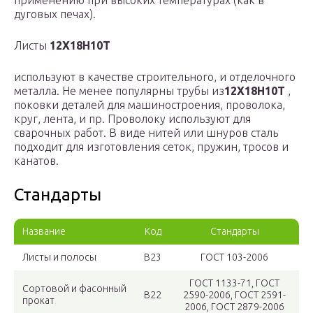
применению при высоких температурах (как в
дуговых печах).
Листы
12Х18Н10Т
используют в качестве строительного, и отделочного
металла. Не менее популярны трубы из
12Х18Н10Т
,
поковки деталей для машиностроения, проволока,
круг, лента, и пр. Проволоку используют для
сварочных работ. В виде нитей или шнуров сталь
подходит для изготовления сеток, пружин, тросов и
канатов.
Стандарты
Название
Код
Стандарты
Листы и полосы
В23
ГОСТ 103-2006
ГОСТ 1133-71, ГОСТ
Сортовой и фасонный
В22
2590-2006, ГОСТ 2591-
прокат
2006, ГОСТ 2879-2006