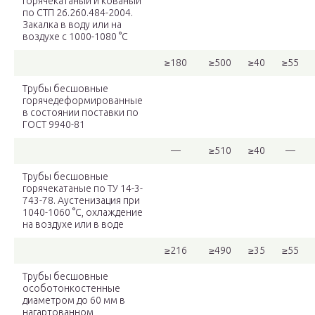
горячекатаный и кованый
по СТП 26.260.484-2004.
Закалка в воду или на
воздухе с 1000-1080 °C
≥180
≥500
≥40
≥55
Трубы бесшовные
горячедеформированные
в состоянии поставки по
ГОСТ 9940-81
—
≥510
≥40
—
Трубы бесшовные
горячекатаные по ТУ 14-3-
743-78. Аустенизация при
1040-1060 °С, охлаждение
на воздухе или в воде
≥216
≥490
≥35
≥55
Трубы бесшовные
особотонкостенные
диаметром до 60 мм в
нагартованном