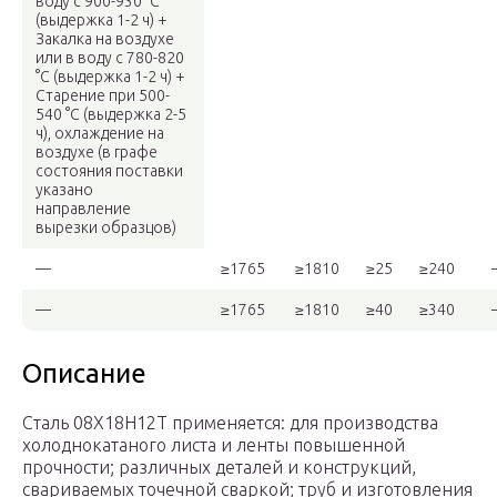
воду с 900-930 °C
(выдержка 1-2 ч) +
Закалка на воздухе
или в воду с 780-820
°C (выдержка 1-2 ч) +
Старение при 500-
540 °C (выдержка 2-5
ч), охлаждение на
воздухе (в графе
состояния поставки
указано
направление
вырезки образцов)
—
≥1765
≥1810
≥25
≥240
—
≥1765
≥1810
≥40
≥340
Описание
Сталь 08Х18Н12Т применяется: для производства
холоднокатаного листа и ленты повышенной
прочности; различных деталей и конструкций,
свариваемых точечной сваркой; труб и изготовления