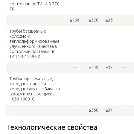
состоянии по ТУ 14-3-770-
78
≥196
≥530
≥35
—
Трубы бесшовные
холодно-и
теплодеформированные
улучшенного качества в
состоянии поставки по
ТУ 14-3-1109-82
—
≥549
≥37
—
Трубы горячекатаные,
холоднокатаные и
холоднотянутые. Закалка
в воду или на воздухе с
1060-1080 °C
—
≥550
≥37
—
Технологические свойства