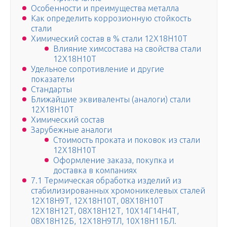
Особенности и преимущества металла
Как определить коррозионную стойкость
стали
Химический состав в % стали 12Х18Н10Т
Влияние химсостава на свойства стали
12Х18Н10Т
Удельное сопротивление и другие
показатели
Стандарты
Ближайшие эквиваленты (аналоги) стали
12Х18Н10Т
Химический состав
Зарубежные аналоги
Стоимость проката и поковок из стали
12Х18Н10Т
Оформление заказа, покупка и
доставка в компаниях
7.1 Термическая обработка изделий из
стабилизированных хромоникелевых сталей
12Х18Н9Т, 12Х18Н10Т, 08Х18Н10Т
12Х18Н12Т, 08Х18Н12Т, 10Х14Г14Н4Т,
08Х18Н12Б, 12Х18Н9ТЛ, 10Х18Н11БЛ.