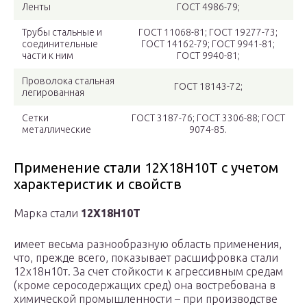
Ленты
ГОСТ 4986-79;
Трубы стальные и
ГОСТ 11068-81; ГОСТ 19277-73;
соединительные
ГОСТ 14162-79; ГОСТ 9941-81;
части к ним
ГОСТ 9940-81;
Проволока стальная
ГОСТ 18143-72;
легированная
Сетки
ГОСТ 3187-76; ГОСТ 3306-88; ГОСТ
металлические
9074-85.
Применение стали 12Х18Н10Т с учетом
характеристик и свойств
Марка стали
12Х18Н10Т
имеет весьма разнообразную область применения,
что, прежде всего, показывает расшифровка стали
12х18н10т. За счет стойкости к агрессивным средам
(кроме серосодержащих сред) она востребована в
химической промышленности – при производстве