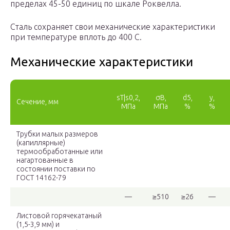
пределах 45-50 единиц по шкале Роквелла.
Сталь сохраняет свои механические характеристики
при температуре вплоть до 400 С.
Механические характеристики
s
Т
|s
0,2
,
σ
B
,
d
5
,
y,
Сечение, мм
МПа
МПа
%
%
Трубки малых размеров
(капиллярные)
термообработанные или
нагартованные в
состоянии поставки по
ГОСТ 14162-79
—
≥510
≥26
—
Листовой горячекатаный
(1,5-3,9 мм) и