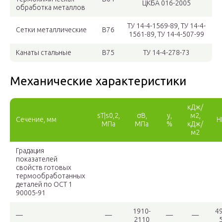
ЦКБА 016-2005
обработка металлов
TУ 14-4-1569-89, TУ 14-4-
Сетки металлические
В76
1561-89, TУ 14-4-507-99
Канаты стальные
В75
TУ 14-4-278-73
Механические характеристики
кДж/
s
Т
|s
0,2
,
σ
B
,
y,
м2,
Сечение, мм
H
МПа
МПа
%
кДж/
м2
Градация
показателей
свойств готовых
термообработанных
деталей по ОСТ 1
90005-91
1910-
49
—
—
—
—
2110