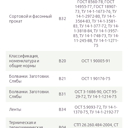
ГОСТ 8560-78, ГОСТ
14955-77, ГОСТ 18907-
73, TУ 14-1-1673-76, TУ
Сортовой и фасонный
14-1-2972-80, TУ 14-1-
В32
прокат
3564-83, TУ 14-1-3581-
83, TУ 14-1-377-72, TУ 14-
1-3818-84, TУ 14-1-3957-
85, TУ 14-1-748-73, TУ 14-
11-245-88, TУ 14-1-1271-
75
Классификация,
номенклатура и
В20
ОСТ 1 90005-91
общие нормы
Болванки. Заготовки.
В21
ОСТ 1 90176-75
Слябы
Болванки. Заготовки.
ОСТ 3-1686-90, ОСТ 95-
В31
Слябы
29-72, TУ 14-1-1214-75
ОСТ 5.9093-72, TУ 14-1-
Ленты
В34
1370-75, TУ 14-1-2192-77
Термическая и
СТП 26.260.484-2004, СТ
термохимическая
В04