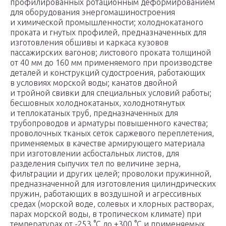
профилированных ротационным деформированием
для оборудования энергомашиностроения
и химической промышленности; холоднокатаного
проката и гнутых профилей, предназначенных для
изготовления обшивы и каркаса кузовов
пассажирских вагонов; листового проката толщиной
от 40 мм до 160 мм применяемого при производстве
деталей и конструкций судостроения, работающих
в условиях морской воды; канатов двойной
и тройной свивки для специальных условий работы;
бесшовных холоднокатаных, холоднотянутых
и теплокатаных труб, предназначенных для
трубопроводов и арматуры повышенного качества;
проволочных тканых сеток саржевого переплетения,
применяемых в качестве армирующего материала
при изготовлении асбостальных листов, для
разделения сыпучих тел по величине зерна,
фильтрации и других целей; проволоки пружинной,
предназначенной для изготовления цилиндрических
пружин, работающих в воздушной и агрессивных
средах (морской воде, солевых и хлорных растворах,
парах морской воды, в тропическом климате) при
температурах от -253 °С до +300 °С и применяемых