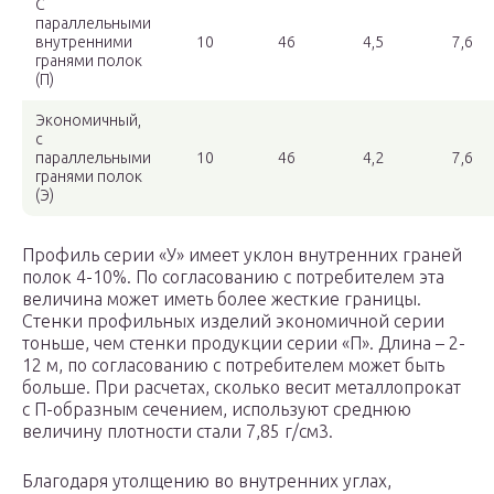
С
параллельными
внутренними
10
46
4,5
7,6
гранями полок
(П)
Экономичный,
с
параллельными
10
46
4,2
7,6
гранями полок
(Э)
Профиль серии «У» имеет уклон внутренних граней
полок 4-10%. По согласованию с потребителем эта
величина может иметь более жесткие границы.
Стенки профильных изделий экономичной серии
тоньше, чем стенки продукции серии «П». Длина – 2-
12 м, по согласованию с потребителем может быть
больше. При расчетах, сколько весит металлопрокат
с П-образным сечением, используют среднюю
величину плотности стали 7,85 г/см3.
Благодаря утолщению во внутренних углах,