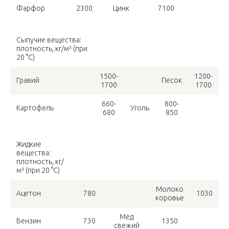
Фарфор
2300
Цинк
7100
Сыпучие вещества:
плотность, кг/м³ (при
20 °С)
1500-
1200-
Гравий
Песок
1700
1700
660-
800-
Картофель
Уголь
680
850
Жидкие
вещества:
плотность, кг/
м³ (при 20 °С)
Молоко
Ацетон
780
1030
коровье
Мёд
Бензин
730
1350
свежий