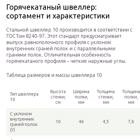
Горячекатаный швеллер:
сортамент и характеристики
Стальной швеллер 10 производится в соответствии с
ГОСТом 8240-97. Этот стандарт предусматривает
выпуск равнополочного профиля с уклоном
внутренних граней полок и с параллельными
гранями полок. Отличительная особенность
горячекатаного профиля – четкие наружные углы.
Таблица размеров и массы швеллера 10
Высота
Ширина
Толщина
Толщина
Тип швеллера
стенки,
полки,
стенки,
полки,
10
см
мм
мм
мм
С уклоном
внутренних
10
46
4,5
7,6
граней полок
(У)