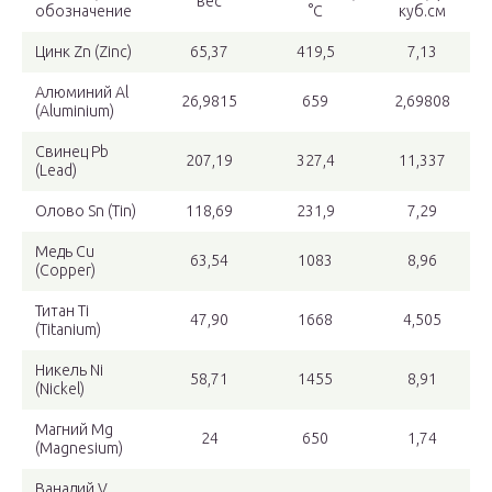
вес
обозначение
°C
куб.см
Цинк Zn (Zinc)
65,37
419,5
7,13
Алюминий Al
26,9815
659
2,69808
(Aluminium)
Свинец Pb
207,19
327,4
11,337
(Lead)
Олово Sn (Tin)
118,69
231,9
7,29
Медь Cu
63,54
1083
8,96
(Сopper)
Титан Ti
47,90
1668
4,505
(Titanium)
Никель Ni
58,71
1455
8,91
(Nickel)
Магний Mg
24
650
1,74
(Magnesium)
Ванадий V