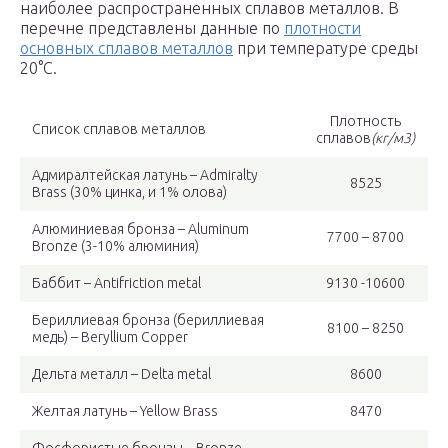
наиболее распространенных сплавов металлов. В
перечне представлены данные по
плотности
основных сплавов металлов
при температуре среды
20°C.
Плотность
Список сплавов металлов
сплавов
(кг/м3)
Адмиралтейская латунь – Admiralty
8525
Brass (30% цинка, и 1% олова)
Алюминиевая бронза – Aluminum
7700 – 8700
Bronze (3-10% алюминия)
Баббит – Antifriction metal
9130 -10600
Бериллиевая бронза (бериллиевая
8100 – 8250
медь) – Beryllium Copper
Дельта металл – Delta metal
8600
Желтая латунь – Yellow Brass
8470