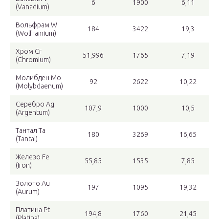
6
1900
6,11
(Vanadium)
Вольфрам W
184
3422
19,3
(Wolframium)
Хром Cr
51,996
1765
7,19
(Chromium)
Молибден Mo
92
2622
10,22
(Molybdaenum)
Серебро Ag
107,9
1000
10,5
(Argentum)
Тантал Ta
180
3269
16,65
(Tantal)
Железо Fe
55,85
1535
7,85
(Iron)
Золото Au
197
1095
19,32
(Aurum)
Платина Pt
194,8
1760
21,45
(Platina)