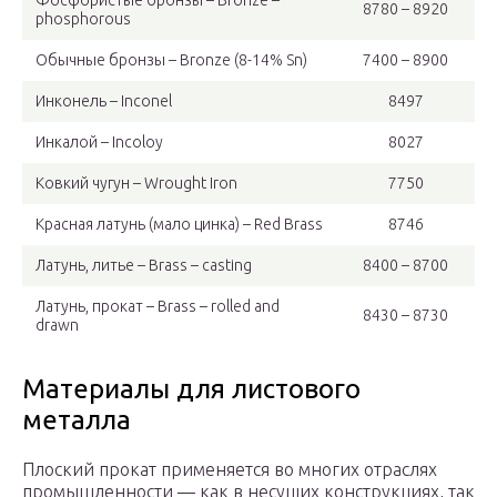
Фосфористые бронзы – Bronze –
8780 – 8920
phosphorous
Обычные бронзы – Bronze (8-14% Sn)
7400 – 8900
Инконель – Inconel
8497
Инкалой – Incoloy
8027
Ковкий чугун – Wrought Iron
7750
Красная латунь (мало цинка) – Red Brass
8746
Латунь, литье – Brass – casting
8400 – 8700
Латунь, прокат – Brass – rolled and
8430 – 8730
drawn
Материалы для листового
металла
Плоский прокат применяется во многих отраслях
промышленности — как в несущих конструкциях, так