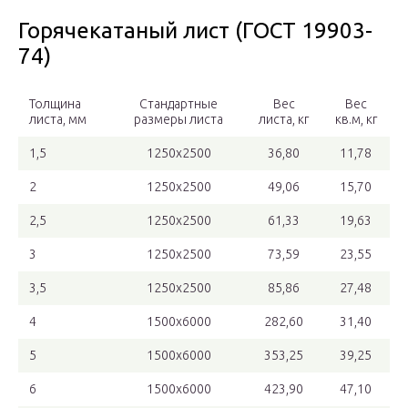
Горячекатаный лист (ГОСТ 19903-
74)
Толщина
Стандартные
Вес
Вес
листа, мм
размеры листа
листа, кг
кв.м, кг
1,5
1250х2500
36,80
11,78
2
1250х2500
49,06
15,70
2,5
1250х2500
61,33
19,63
3
1250х2500
73,59
23,55
3,5
1250х2500
85,86
27,48
4
1500х6000
282,60
31,40
5
1500х6000
353,25
39,25
6
1500х6000
423,90
47,10