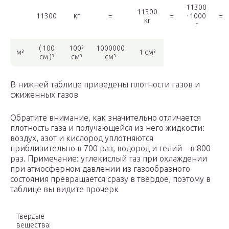
11300
11300
11300
кг
=
=
· 1000
=
кг
г
( 100
100³
1000000
м³
1 см³
см )³
см³
см³
В нижней таблице приведены плотности газов и
сжиженных газов
Обратите внимание, как значительно отличается
плотность газа и получающейся из него жидкости:
воздух, азот и кислород уплотняются
приблизительно в 700 раз, водород и гелий – в 800
раз. Примечание: углекислый газ при охлаждении
при атмосферном давлении из газообразного
состояния превращается сразу в твёрдое, поэтому в
таблице вы видите прочерк
Твёрдые
вещества: