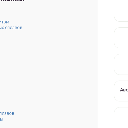
итом
х сплавов
Авс
плавов
ры