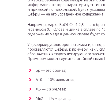
В маркировочном коде каждой марки бро
информация, которая характеризует тип с
и примесей по нисходящей. Буквы указыва
цифры — на его усредненное содержание 
Например, марка БрОЦС4-4-2,5 — это бронз
и свинцом (С). Олова и цинка в сплаве по 
содержание меди в данном сплаве будет сост
У деформируемых бронз сначала идет подр
проставляются цифры, к примеру, как у сп
обозначения каждого легирующего элемент
Примером может служить литейный сплав 
Бр — это бронза;
А10 — 10% алюминия;
Ж3 — 3% железа;
Мц2 — 2% марганца.