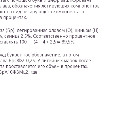
нзы с помощью букв и цифр зашифрована
плава, обозначения легирующих компонентов
ют на вид легирующего компонента, а
в процентах.
а (Бр), легированная оловом (О), цинком (Ц)
4%, свинца 2,5%. Соответственно процентное
авлять 100 — (4 + 4 + 2,5)= 89,5%.
яд буквенное обозначение, а потом
лава БрОФ2-0,25. У литейных марок после
а проставляется его объем в процентах.
БрА10Ж3Мц2, где: