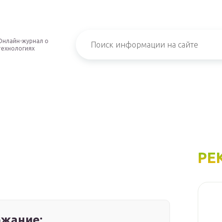
Онлайн-журнал о
технологиях
РЕ
жание: