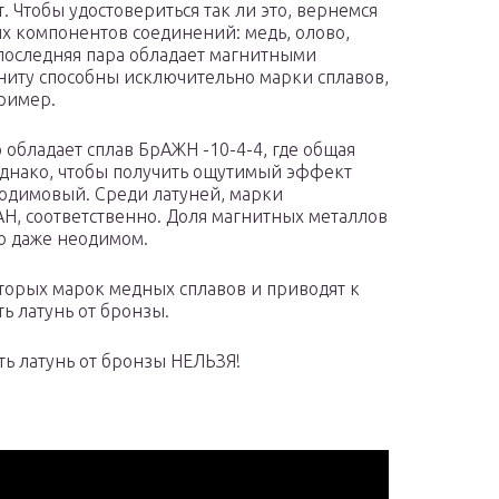
. Чтобы удостовериться так ли это, вернемся
ых компонентов соединений: медь, олово,
 последняя пара обладает магнитными
агниту способны исключительно марки сплавов,
пример.
бладает сплав БрАЖН -10-4-4, где общая
 Однако, чтобы получить ощутимый эффект
одимовый. Среди латуней, марки
Н, соответственно. Доля магнитных металлов
ию даже неодимом.
торых марок медных сплавов и приводят к
ть латунь от бронзы.
ть латунь от бронзы НЕЛЬЗЯ!