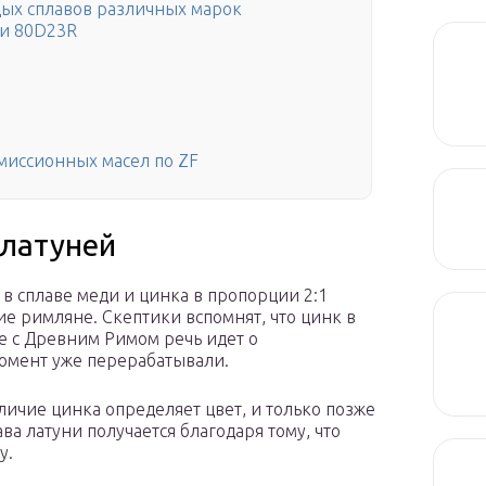
ых сплавов различных марок
 и 80D23R
миссионных масел по ZF
 латуней
 в сплаве меди и цинка в пропорции 2:1
ие римляне. Скептики вспомнят, что цинк в
ае с Древним Римом речь идет о
омент уже перерабатывали.
личие цинка определяет цвет, и только позже
ва латуни получается благодаря тому, что
у.