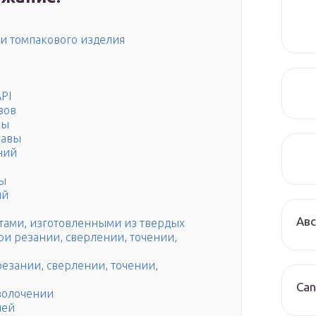
ти томпакового изделия
PI
вов
вы
лавы
ний
ы
ий
Авс
ами, изготовленными из твердых
ри резании, сверлении, точении,
езании, сверлении, точении,
Can
волочении
лей