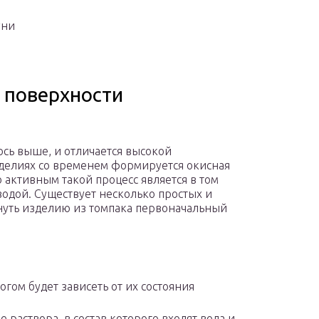
уни
с поверхности
ось выше, и отличается высокой
зделиях со временем формируется окисная
о активным такой процесс является в том
 водой. Существует несколько простых и
уть изделию из томпака первоначальный
огом будет зависеть от их состояния
раствора, в состав которого входят вода и