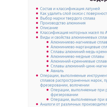
Состав и классификация латуней
Как удалить слой окиси с поверхнос
Выбор марки твердого сплава
Производство алюминия
Описание
Классификация моторных масел по A
Виды и свойства алюминиевых спла
Алюминиево-магниевые спла
Алюминиево-марганцевые сп
Сплавы алюминий-медь-крем
Алюминиево-медные сплавы
Алюминий-кремниевые сплав
Сплавы алюминий-цинк-магн
Авиаль
Операции, выполняемые инструмент
сплавов распространенных марок, п
фрезеровании, волочении
Операции, выполняемые при р
фрезеровании
Операции, выполняемые при 
Аналоги от различных производите