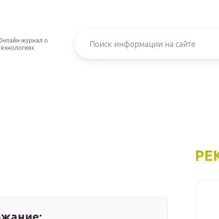
Онлайн-журнал о
технологиях
РЕ
жание: