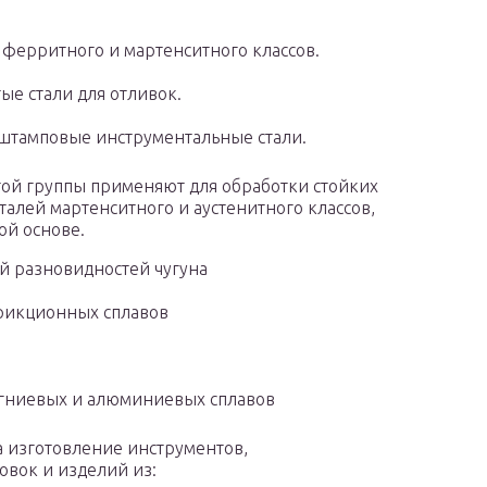
ферритного и мартенситного классов.
е стали для отливок.
штамповые инструментальные стали.
той группы применяют для обработки стойких
алей мартенситного и аустенитного классов,
ой основе.
й разновидностей чугуна
рикционных сплавов
гниевых и алюминиевых сплавов
на изготовление инструментов,
овок и изделий из: