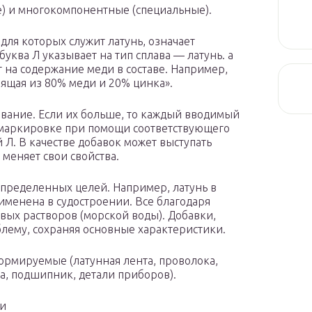
ые) и многокомпонентные (специальные).
ля которых служит латунь, означает
уква Л указывает на тип сплава — латунь. а
 на содержание меди в составе. Например,
оящая из 80% меди и 20% цинка».
ование. Если их больше, то каждый вводимый
в маркировке при помощи соответствующего
 Л. В качестве добавок может выступать
 меняет свои свойства.
определенных целей. Например, латунь в
именена в судостроении. Все благодаря
вых растворов (морской воды). Добавки,
блему, сохраняя основные характеристики.
ормируемые (латунная лента, проволока,
ра, подшипник, детали приборов).
и