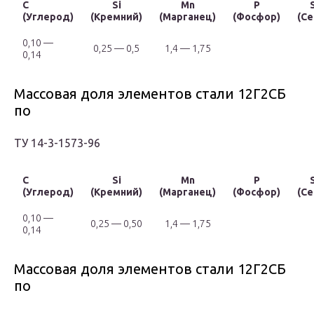
C
Si
Mn
P
(Углерод)
(Кремний)
(Марганец)
(Фосфор)
(Се
0,10 —
0,25 — 0,5
1,4 — 1,75
0,14
Массовая доля элементов стали 12Г2СБ
по
ТУ 14-3-1573-96
C
Si
Mn
P
(Углерод)
(Кремний)
(Марганец)
(Фосфор)
(Се
0,10 —
0,25 — 0,50
1,4 — 1,75
0,14
Массовая доля элементов стали 12Г2СБ
по