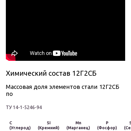
Химический состав 12Г2СБ
Массовая доля элементов стали 12Г2СБ
по
ТУ 14-1-5246-94
C
Si
Mn
P
(Углерод)
(Кремний)
(Марганец)
(Фосфор)
(Се