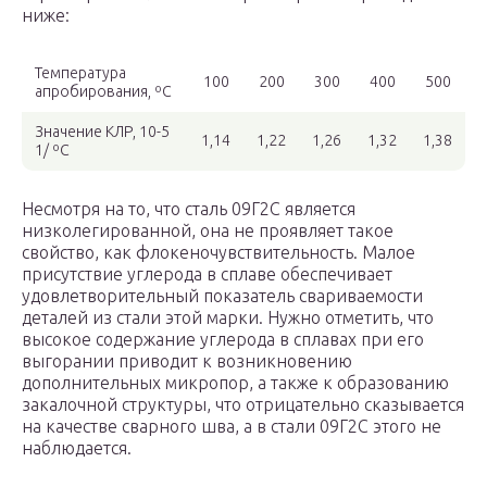
ниже:
Температура
100
200
300
400
500
апробирования, ºС
Значение КЛР, 10-5
1,14
1,22
1,26
1,32
1,38
1/ ºС
Несмотря на то, что сталь 09Г2С является
низколегированной, она не проявляет такое
свойство, как флокеночувствительность. Малое
присутствие углерода в сплаве обеспечивает
удовлетворительный показатель свариваемости
деталей из стали этой марки. Нужно отметить, что
высокое содержание углерода в сплавах при его
выгорании приводит к возникновению
дополнительных микропор, а также к образованию
закалочной структуры, что отрицательно сказывается
на качестве сварного шва, а в стали 09Г2С этого не
наблюдается.