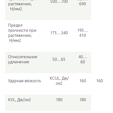
500…700
растяжении,
690
Н/мм2
Предел
прочности при
195…
175…340
растяжении,
410
Н/мм2
Относительное
40…
50…65
удлинение
60
KCUL, Дж/
Ударная вязкость
160
160
см2
KVL, Дж/см2
180
180