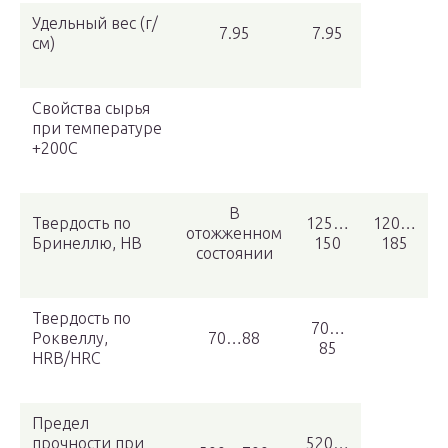
Удельный вес (г/
7.95
7.95
см)
Свойства сырья
при температуре
+200С
В
Твердость по
125…
120…
отожженном
Бринеллю, НВ
150
185
состоянии
Твердость по
70…
Роквеллу,
70…88
85
HRB/HRC
Предел
прочности при
520…