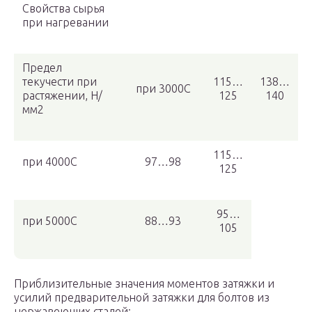
Свойства сырья
при нагревании
Предел
текучести при
115…
138…
при 3000С
растяжении, Н/
125
140
мм2
115…
при 4000С
97…98
125
95…
при 5000С
88…93
105
Приблизительные значения моментов затяжки и
усилий предварительной затяжки для болтов из
нержавеющих сталей: