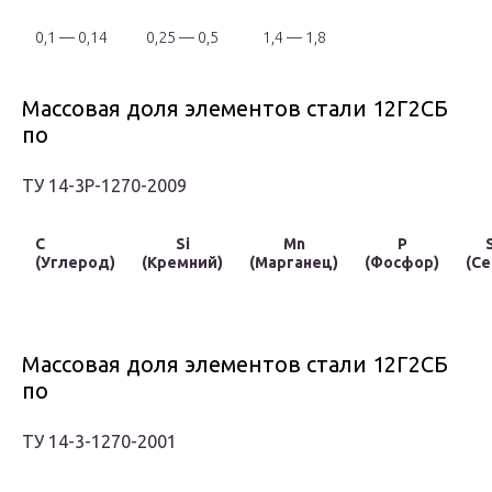
0,1 — 0,14
0,25 — 0,5
1,4 — 1,8
Массовая доля элементов стали 12Г2СБ
по
ТУ 14-3Р-1270-2009
C
Si
Mn
P
(Углерод)
(Кремний)
(Марганец)
(Фосфор)
(Се
Массовая доля элементов стали 12Г2СБ
по
ТУ 14-3-1270-2001