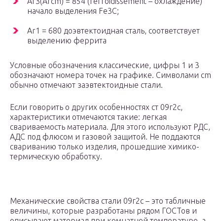
Ar3(Arcm) = 854 (refroidissement – охлаждение)
начало выделения Fe3C;
Ar1 = 680 доэвтектоидная сталь, соответствует
выделению феррита
Условные обозначения классические, цифры 1 и 3
обозначают номера точек на графике. Символами cm
обычно отмечают заэвтектоидные стали.
Если говорить о других особенностях ст 09г2с,
характеристики отмечаются такие: легкая
свариваемость материала. Для этого используют РДС,
АДС под флюсом и газовой защитой. Не поддаются
свариванию только изделия, прошедшие химико-
термическую обработку.
Механические свойства стали 09г2с – это табличные
величины, которые разработаны рядом ГОСТов и
описывают материал при комнатной температуре, а