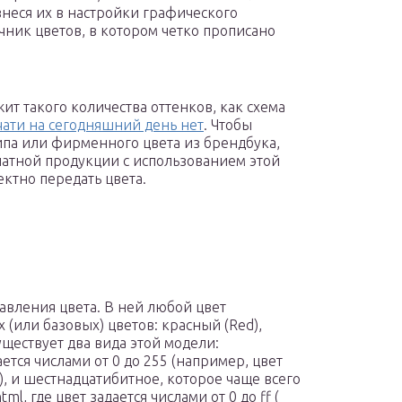
неся их в настройки графического
чник цветов, в котором четко прописано
ит такого количества оттенков, как схема
чати на сегодняшний день нет
. Чтобы
ипа или фирменного цвета из брендбука,
чатной продукции с использованием этой
ктно передать цвета.
авления цвета. В ней любой цвет
 (или базовых) цветов: красный (Red),
уществует два вида этой модели:
ется числами от 0 до 255 (например, цвет
), и шестнадцатибитное, которое чаще всего
l, где цвет задается числами от 0 до ff (