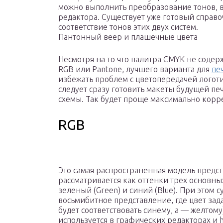
можно выполнить преобразование тонов, в
редактора. Существует уже готовый справо
соответствие тонов этих двух систем.
Пантонный веер и плашечные цвета
Несмотря на то что палитра CMYK не содерж
RGB или Pantone, лучшего варианта для
пе
избежать проблем с цветопередачей логот
следует сразу готовить макеты будущей пе
схемы. Так будет проще максимально корре
RGB
Это самая распространенная модель предст
рассматривается как оттенки трех основных
зеленый (Green) и синий (Blue). При этом с
восьмибитное представление, где цвет зада
будет соответствовать синему, а — желтому
используется в графических редакторах и htm