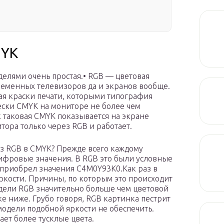
MYK
елями очень простая.• RGB — цветовая
ременных телевизоров да и экранов вообще.
я краски печати, которыми типография
ески CMYK на мониторе не более чем
ак таковая CMYK показывается на экране
тора только через RGB и работает.
з RGB в CMYK? Прежде всего каждому
ифровые значения. В RGB это были условные
 приобрел значения С4M0Y93K0.Как раз в
яркости. Причины, по которым это происходит
одели RGB значительно больше чем цветовой
ке ниже. Грубо говоря, RGB картинка пестрит
модели подобной яркости не обеспечить.
ет более тусклые цвета.