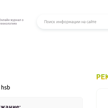
Онлайн-журнал о
технологиях
РЕ
 hsb
жание: