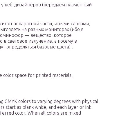
ль у веб-дизайнеров (передаем пламенный
исит от аппаратной части, иными словами,
выглядеть на разных мониторах (ибо в
люминофор — вещество, которое
в световое излучение, а посему в
ут определяться базовые цвета) .
 color space for printed materials.
g CMYK colors to varying degrees with physical
ors start as blank white, and each layer of ink
eferred color. When all colors are mixed