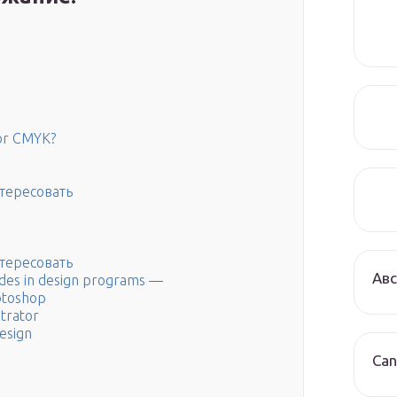
for CMYK?
тересовать
тересовать
Авс
des in design programs —
otoshop
strator
esign
Can