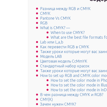
Разница между RGB и CMYK
CMYK
Pantone Vs CMYK
RGB
What is CMYK? —
When to use CMYK?
What are the best file formats 
Lab или L,a,b
Как перевести RGB в СMYK
Также уроки которые могут вас заин
Модель LAB
Цветовая модель CcMmYK
Стандартный набор красок
Также уроки которые могут вас заин
How to set up RGB and CMYK color mo
How to set the color mode in Ph
How to set the color mode in Illu
How to set the color mode in InD
В чем разница между CMYK и RGB?
CMY(K)
Зачем нужен CMYK?