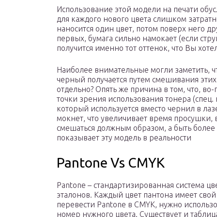
Использование этой модели на печати обус
для каждого нового цвета слишком затратно 
наносится один цвет, потом поверх него др
первых, бумага сильно намокает (если струй
получится именно тот оттенок, что Вы хотел
Наиболее внимательные могли заметить, чт
черный получается путем смешивания этих т
отдельно? Опять же причина в том, что, во-
точки зрения использования тонера (спец.
который используется вместо чернил в лаз
мокнет, что увеличивает время просушки, в
смешаться должным образом, а быть более
показывает эту модель в реальности
Pantone Vs CMYK
Pantone – стандартизированная система ц
эталонов. Каждый цвет пантона имеет свой
перевести Pantone в CMYK, нужно использо
номер нужного цвета. Существует и таблица