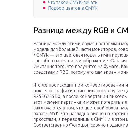
Что такое CMYK-печать
Подбор цветов в CMYK
Разница между RGB и C
Разница между этими двумя цветовыми мод
модель для большей части мониторов, сов
• CMYK — это цветовая модель имитирующа
способна напечатать изображение. Фактич
имитация того, что получится на бумаге. К
средствами RBG, потому что сам экран мони
Что же происходит при конвертировании и
пикселю графики присваиваются другие ц
R255G255B0, а после конвертации пиксель
этот момент картинка и может потерять в 
заключаются в том, что цветовой обхват м
охват CMYK. Что наглядно видно на картин
яркостями, а переводишь в CMYK и в этой 
Соответственно Фотошоп срочно подыскива