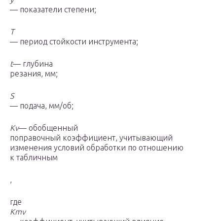
— показатели степени;
T
— период стойкости инструмента;
t
— глубина
резания, мм;
S
— подача, мм/об;
K
v
— обобщенный
поправочный коэффициент, учитывающий
изменения условий обработки по отношению
к табличным
,
где
K
mv