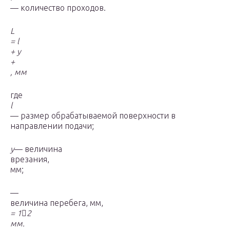
— количество проходов.
L
=
l
+
y
+
, мм
где
l
— размер обрабатываемой поверхности в
направлении подачи;
y
— величина
врезания,
мм;
—
величина перебега, мм,
= 1

2
мм.