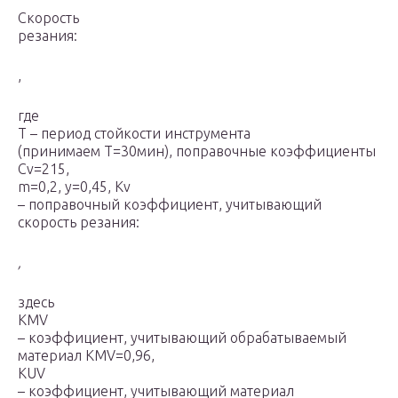
Скорость
резания:
,
где
Т – период стойкости инструмента
(принимаем Т=30мин), поправочные коэффициенты
С
v
=215,
m=0,2, у=0,45, К
v
– поправочный коэффициент, учитывающий
скорость резания:
,
здесь
K
MV
– коэффициент, учитывающий обрабатываемый
материал K
MV
=0,96,
K
UV
– коэффициент, учитывающий материал