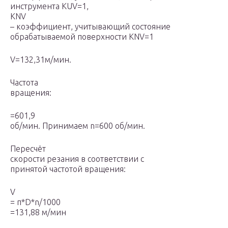
инструмента K
UV
=1,
K
NV
– коэффициент, учитывающий состояние
обрабатываемой поверхности K
NV
=1
V=132,31м/мин.
Частота
вращения:
=601,9
об/мин. Принимаем n=600 об/мин.
Пересчёт
скорости резания в соответствии с
принятой частотой вращения:
V
= π*D*n/1000
=131,88 м/мин