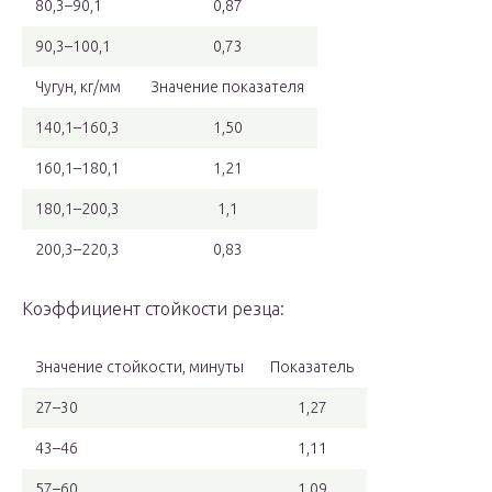
80,3–90,1
0,87
90,3–100,1
0,73
Чугун, кг/мм
Значение показателя
140,1–160,3
1,50
160,1–180,1
1,21
180,1–200,3
1,1
200,3–220,3
0,83
Коэффициент стойкости резца:
Значение стойкости, минуты
Показатель
27–30
1,27
43–46
1,11
57–60
1,09