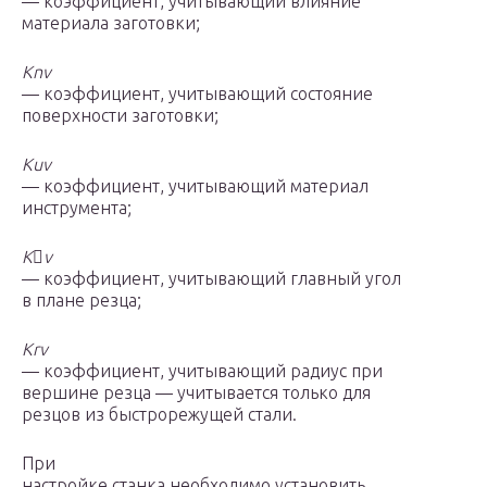
— коэффициент, учитывающий влияние
материала заготовки;
K
nv
— коэффициент, учитывающий состояние
поверхности заготовки;
K
uv
— коэффициент, учитывающий материал
инструмента;
K

v
— коэффициент, учитывающий главный угол
в плане резца;
K
rv
— коэффициент, учитывающий радиус при
вершине резца — учитывается только для
резцов из быстрорежущей стали.
При
настройке станка необходимо установить