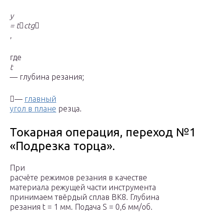
y
=
t

ctg

,
где
t
— глубина резания;

—
главный
угол в плане
резца.
Токарная операция, переход №1
«Подрезка торца».
При
расчёте режимов резания в качестве
материала режущей части инструмента
принимаем твёрдый сплав ВК8. Глубина
резания t = 1 мм. Подача S = 0,6 мм/об.