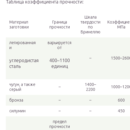
Таблица коэффициента прочности:
Шкала
Материал
Граница
твердости
Коэффицие
заготовки
прочности
по
МПа
Бринеллю
легированная
варьируется
и
от
–
1500–260
углеродистая
400–1100
сталь
единиц
чугун, а также
1400–
–
1000–120
серый
2200
бронза
–
–
600
силумин
–
–
450
предел
прочности