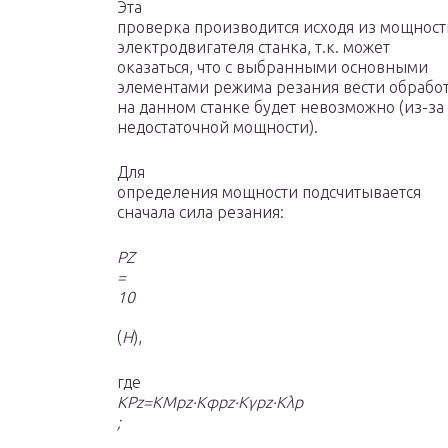
Эта
проверка производится исходя из мощност
электродвигателя станка, т.к. может
оказаться, что с выбранными основными
элементами режима резания вести обрабо
на данном станке будет невозможно (из-за
недостаточной мощности).
Для
определения мощности подсчитывается
сначала сила резания:
P
Z
=
10
(
H
),
где
K
Pz
=K
Mpz
·K
φpz
·K
γpz
·K
λp
;