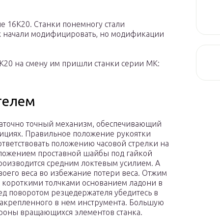
е 16К20. Станки понемногу стали
х начали модифицировать, но модификации
6К20 на смену им пришли станки серии МК:
телем
статочно точный механизм, обеспечивающий
зициях. Правильное положение рукоятки
ответствовать положению часовой стрелки на
положением проставной шайбы под гайкой
роизводится средним локтевым усилием. А
воего веса во избежание потери веса. Отжим
 короткими толчками основанием ладони в
ед поворотом резцедержателя убедитесь в
 закрепленного в нем инструмента. Большую
тороны вращающихся элементов станка.