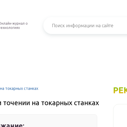
Онлайн-журнал о
технологиях
РЕ
на токарных станках
 точении на токарных станках
жание: