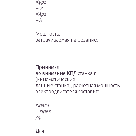
K
γpz
–
γ;
K
λpz
–
λ.
Мощность,
затрачиваемая на резание:
Принимая
во внимание КПД станка η
(кинематические
данные станка), расчетная мощность
электродвигателя составит:
N
расч
= N
рез
/η.
Для