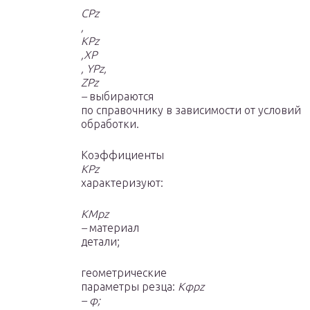
C
Pz
,
K
Pz
,X
P
, Y
Pz
,
Z
Pz
–
выбираются
по справочнику в зависимости от условий
обработки.
Коэффициенты
K
Pz
характеризуют:
K
Mpz
–
материал
детали;
геометрические
параметры резца:
K
φpz
–
φ;