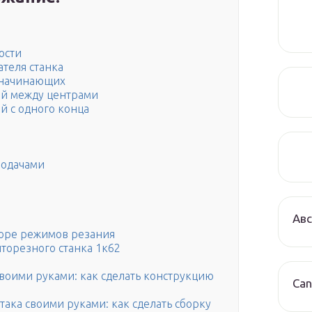
ости
теля станка
я начинающих
той между центрами
ой с одного конца
подачами
Авс
оре режимов резания
торезного станка 1к62
своими руками: как сделать конструкцию
Can
така своими руками: как сделать сборку