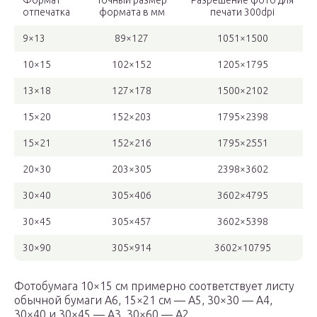
Формат
Точный размер
Разрешение фото для
отпечатка
формата в мм
печати 300dpi
9×13
89×127
1051×1500
10×15
102×152
1205×1795
13×18
127×178
1500×2102
15×20
152×203
1795×2398
15×21
152×216
1795×2551
20×30
203×305
2398×3602
30×40
305×406
3602×4795
30×45
305×457
3602×5398
30×90
305×914
3602×10795
Фотобумага 10×15 см примерно соответствует листу
обычной бумаги А6, 15×21 см — А5, 30×30 — А4,
30×40 и 30×45 — А3, 30×60 — А2.