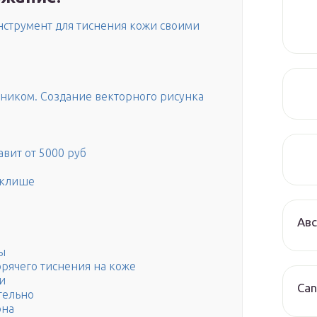
инструмент для тиснения кожи своими
ьником. Создание векторного рисунка
авит от 5000 руб
 клише
Авс
ы
рячего тиснения на коже
и
Can
тельно
она