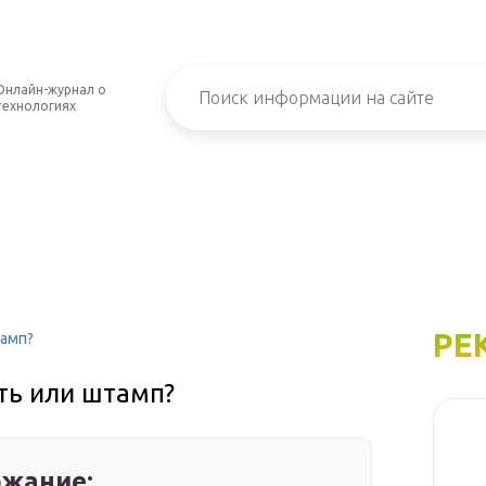
Онлайн-журнал о
технологиях
РЕ
тамп?
ть или штамп?
жание: