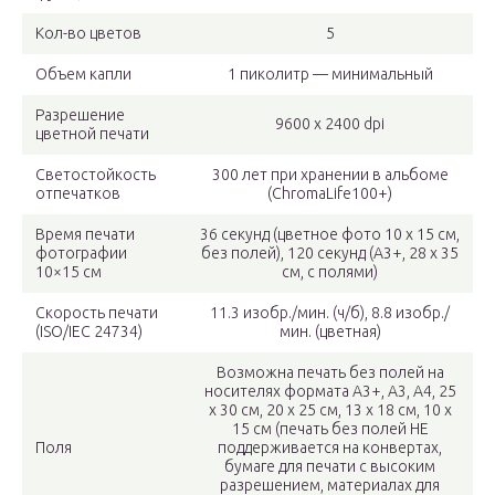
Кол-во цветов
5
Объем капли
1 пиколитр — минимальный
Разрешение
9600 x 2400 dpi
цветной печати
Светостойкость
300 лет при хранении в альбоме
отпечатков
(ChromaLife100+)
Время печати
36 секунд (цветное фото 10 x 15 см,
фотографии
без полей), 120 секунд (A3+, 28 x 35
10×15 см
см, с полями)
Скорость печати
11.3 изобр./мин. (ч/б), 8.8 изобр./
(ISO/IEC 24734)
мин. (цветная)
Возможна печать без полей на
носителях формата A3+, A3, A4, 25
x 30 см, 20 x 25 см, 13 x 18 см, 10 x
15 см (печать без полей НЕ
Поля
поддерживается на конвертах,
бумаге для печати с высоким
разрешением, материалах для