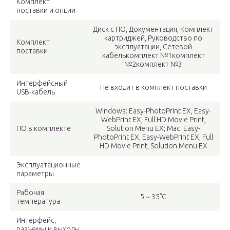
Комплект
поставки и опции
Диск с ПО, Документация, Комплект
картриджей, Руководство по
Комплект
эксплуатации, Сетевой
поставки
кабелькомплект №1комплект
№2комплект №3
Интерфейсный
Не входит в комплект поставки
USB-кабель
Windows: Easy-PhotoPrint EX, Easy-
WebPrint EX, Full HD Movie Print,
ПО в комплекте
Solution Menu EX; Mac: Easy-
PhotoPrint EX, Easy-WebPrint EX, Full
HD Movie Print, Solution Menu EX
Эксплуатационные
параметры
Рабочая
5 ~ 35°C
температура
Интерфейс,
разъемы и выходы