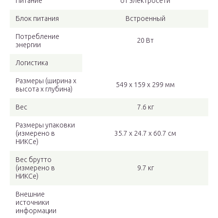
Питание
от электросети
Блок питания
Встроенный
Потребление
20 Вт
энергии
Логистика
Размеры (ширина x
549 x 159 x 299 мм
высота x глубина)
Вес
7.6 кг
Размеры упаковки
(измерено в
35.7 x 24.7 x 60.7 см
НИКСе)
Вес брутто
(измерено в
9.7 кг
НИКСе)
Внешние
источники
информации