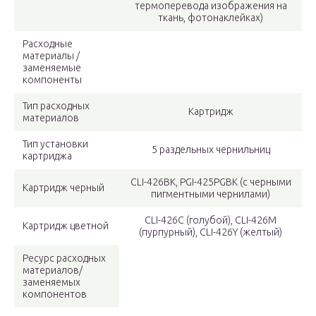
термоперевода изображения на
ткань, фотонаклейках)
Расходные
материалы /
заменяемые
компоненты
Тип расходных
Картридж
материалов
Тип установки
5 раздельных чернильниц
картриджа
CLI-426BK, PGI-425PGBK (с черными
Картридж черный
пигментными чернилами)
CLI-426C (голубой), CLI-426M
Картридж цветной
(пурпурный), CLI-426Y (желтый)
Ресурс расходных
материалов/
заменяемых
компонентов