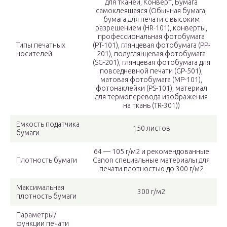
для тканей, Конверт, Бумага
самоклеящаяся (Обычная бумага,
бумага для печати с высоким
разрешением (HR-101), конверты,
профессиональная фотобумага
Типы печатных
(PT-101), глянцевая фотобумага (PP-
носителей
201), полуглянцевая фотобумага
(SG-201), глянцевая фотобумага для
повседневной печати (GP-501),
матовая фотобумага (MP-101),
фотонаклейки (PS-101), материал
для термоперевода изображения
на ткань (TR-301))
Емкость податчика
150 листов
бумаги
64 — 105 г/м2 и рекомендованные
Плотность бумаги
Canon специальные материалы для
печати плотностью до 300 г/м2
Максимальная
300 г/м2
плотность бумаги
Параметры/
функции печати