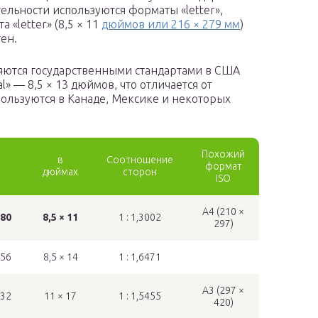
тельности используются форматы «letter»,
а «letter» (8,5 × 11
дюймов или 216 × 279 мм
)
ен.
ются государственными стандартами в США
» — 8,5 × 13 дюймов, что отличается от
спользуются в Канаде, Мексике и некоторых
Похожий
в
Соотношение
м
формат
дюймах
сторон
ISO
A4 (210 ×
280
8,5 × 11
1 : 1,3002
297)
356
8,5 × 14
1 : 1,6471
A3 (297 ×
432
11 × 17
1 : 1,5455
420)