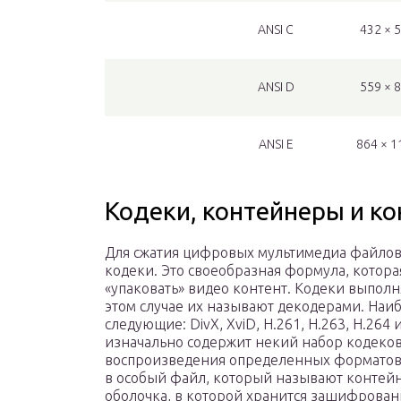
ANSI C
432 × 
ANSI D
559 × 
ANSI E
864 × 1
Кодеки, контейнеры и к
Для сжатия цифровых мультимедиа файлов
кодеки. Это своеобразная формула, котор
«упаковать» видео контент. Кодеки выпол
этом случае их называют декодерами. Наи
следующие: DivX, XviD, H.261, H.263, H.264
изначально содержит некий набор кодеков,
воспроизведения определенных форматов
в особый файл, который называют контей
оболочка, в которой хранится зашифрован