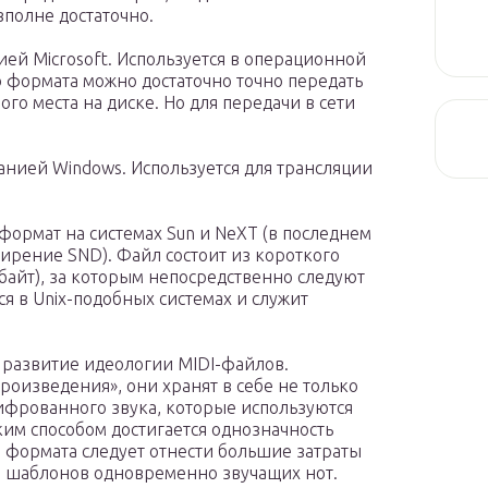
полне достаточно.
ей Microsoft. Используется в операционной
 формата можно достаточно точно передать
го места на диске. Но для передачи в сети
анией Windows. Используется для трансляции
 формат на системах Sun и NeXT (в последнем
ширение SND). Файл состоит из короткого
байт), за которым непосредственно следуют
я в Unix-подобных системах и служит
 развитие идеологии MIDI-файлов.
роизведения», они хранят в себе не только
ифрованного звука, которые используются
им способом достигается однозначность
м формата следует отнести большие затраты
а шаблонов одновременно звучащих нот.