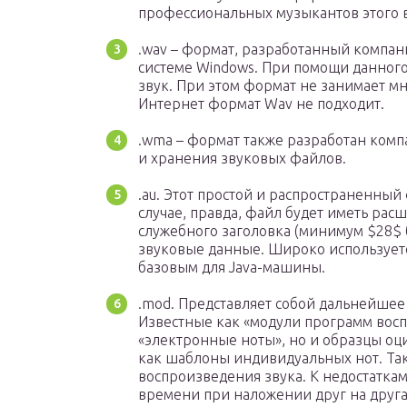
профессиональных музыкантов этого в
.wav – формат, разработанный компани
системе Windows. При помощи данного
звук. При этом формат не занимает мно
Интернет формат Wav не подходит.
.wma – формат также разработан комп
и хранения звуковых файлов.
.au. Этот простой и распространенный
случае, правда, файл будет иметь рас
служебного заголовка (минимум $28$ 
звуковые данные. Широко используетс
базовым для Java-машины.
.mod. Представляет собой дальнейшее
Известные как «модули программ восп
«электронные ноты», но и образцы оц
как шаблоны индивидуальных нот. Так
воспроизведения звука. К недостатка
времени при наложении друг на друг