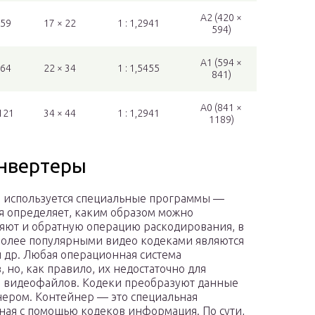
A2 (420 ×
559
17 × 22
1 : 1,2941
594)
A1 (594 ×
864
22 × 34
1 : 1,5455
841)
A0 (841 ×
121
34 × 44
1 : 1,2941
1189)
онвертеры
 используется специальные программы —
ая определяет, каким образом можно
няют и обратную операцию раскодирования, в
более популярными видео кодеками являются
 и др. Любая операционная система
 но, как правило, их недостаточно для
 видеофайлов. Кодеки преобразуют данные
нером. Контейнер — это специальная
ная с помощью кодеков информация. По сути,