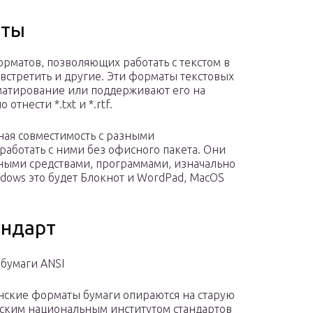
аты
матов, позволяющих работать с текстом в
стретить и другие. Эти форматы текстовых
атирование или поддерживают его на
тнести *.txt и *.rtf.
ная совместимость с разными
аботать с ними без офисного пакета. Они
тными средствами, программами, изначально
ndows это будет Блокнот и WordPad, MacOS
андарт
бумаги ANSI
нские форматы бумаги опираются на старую
ским национальным институтом стандартов