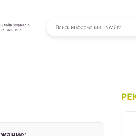
Онлайн-журнал о
технологиях
РЕ
жание: