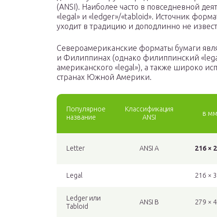
(ANSI). Наиболее часто в повседневной дея
«legal» и «ledger»/«tabloid». Источник формат
уходит в традицию и доподлинно не извест
Североамериканские форматы бумаги явля
и Филиппинах (однако филиппинский «legal
американского «legal»), а также широко и
странах Южной Америки.
Популярное
Классификация
в м
название
ANSI
Letter
ANSI A
216 × 
Legal
216 × 
Ledger или
ANSI B
279 × 
Tabloid