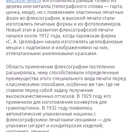
высокой печати
изготовлялись раньше только из
дерева или металла (типографского сплава — гарта,
цинка, меди), но с появлением эластичных печатных
форм во флексографии, в высокой печати стали
изготовлять печатные формы и из фотополимеров.
Новый этап в развитии флексографской печати
начался около 1912 года, когда парижская фирма
«С. А. Целлофан» начала изготовлять целлофановые
мешки с надписями и изображениями на них,
отпечатанными анилиновыми красками.
Область применения флексографии постепенно
расширялась, чему способствовали определенные
преимущества этого специального вида печати перед
классическими способами, особенно же там, где не
ставили перед собой задачу получения
высококачественных оттисков. В 1929 году его
применили для изготовления конвертов для
грампластинок. В 1932 году появились
автоматические упаковочные машины с
флексографскими печатными секциями — для
упаковки сигарет и кондитерских изделий,
например, печенья.