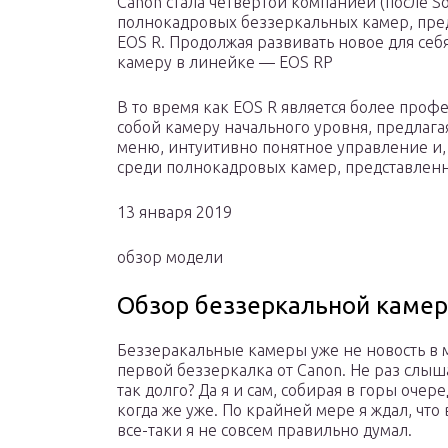
Canon стала четвертой компанией (после So
полнокадровых беззеркальных камер, пред
EOS R. Продолжая развивать новое для себ
камеру в линейке — EOS RP
В то время как EOS R является более проф
собой камеру начального уровня, предлага
меню, интуитивно понятное управление и,
среди полнокадровых камер, представлен
13 января 2019
обзор модели
Обзор беззеркальной камер
Беззеракальные камеры уже не новость в 
первой беззеркалка от Canon. Не раз слыша
так долго? Да я и сам, собирая в горы оче
когда же уже. По крайней мере я ждал, чт
все-таки я не совсем правильно думал.