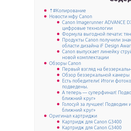
⇡#Копирование
Новости мфу Canon
Canon Imagerunner ADVANCE 
цифровые технологии
Формула выгодной печати: тян
Продукты Canon получили зн
области дизайна iF Design Awa
Canon выпускает линейку стру
новой комплектации
Обзоры Canon
Первый взгляд на беззеркаль
Обзор беззеркальной камеры 
Есть победители! Итоги фоток
подведены.
А теперь — суперфинал! Подв
ближний круг»
Голосуй за лучшее! Подводим 
ближний круг»
Оригинал картриджи
Картридж для Canon G3400
Картридж для Canon G3400