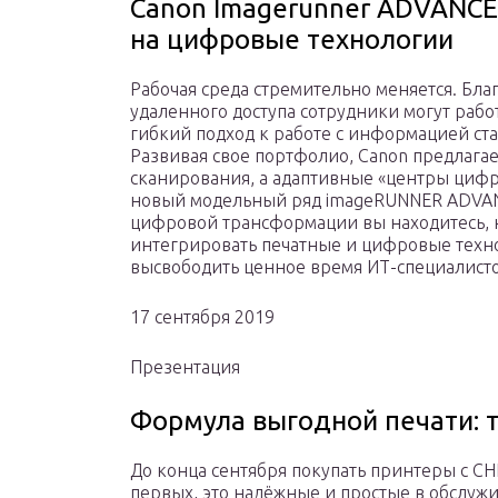
Canon Imagerunner ADVANC
на цифровые технологии
Рабочая среда стремительно меняется. Бла
удаленного доступа сотрудники могут работ
гибкий подход к работе с информацией ст
Развивая свое портфолио, Canon предлагае
сканирования, а адаптивные «центры циф
новый модельный ряд imageRUNNER ADVANCE
цифровой трансформации вы находитесь, 
интегрировать печатные и цифровые техно
высвободить ценное время ИТ-специалисто
17 сентября 2019
Презентация
Формула выгодной печати: т
До конца сентября покупать принтеры с СН
первых, это надёжные и простые в обслуж