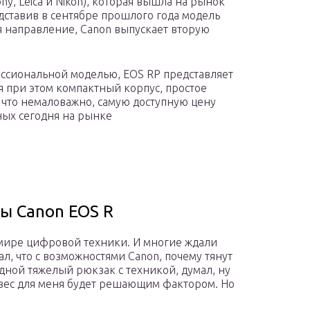
ny, Leica и Nikon), которая вышла на рынок
ставив в сентябре прошлого года модель
я направление, Canon выпускает вторую
ессиональной моделью, EOS RP представляет
я при этом компактный корпус, простое
 что немаловажно, самую доступную цену
ных сегодня на рынке
ы Canon EOS R
мире цифровой техники. И многие ждали
л, что с возможностями Canon, почему тянут
редной тяжелый рюкзак с техникой, думал, ну
о вес для меня будет решающим фактором. Но