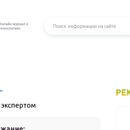
Онлайн-журнал о
технологиях
РЕ
ом
с экспертом
жание: