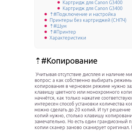
Картридж для Canon G3400
Картридж для Canon G3400
⇡#Подключение и настройка
Принтеры без картриджей (СНПЧ)
⇡#Шум
⇡#Принтер
Характеристики
⇡#Копирование
Учитывая отсутствие дисплея и наличие м
вопрос: а как собственно выбирать режимы 
копирования в черновом режиме нужно за
клавишу цветного или монохромного копир
начнётся, как только нажатие соответств
интересен способ установки количества коп
можно сделать до 20 копий. И тут решение 
копий нужно, столько клавишу копировани
замечательно. Но есть один грандиозный 
копии сканер заново сканирует оригинал.