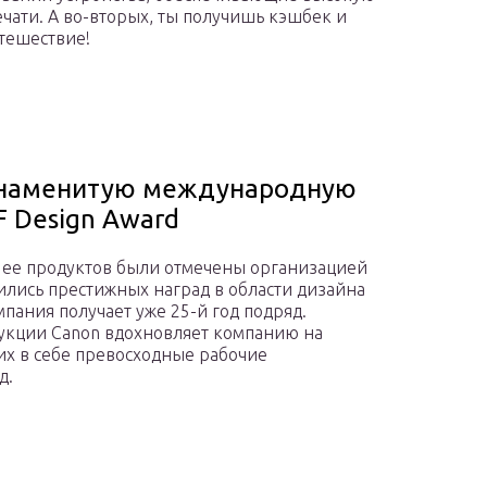
чати. А во-вторых, ты получишь кэшбек и
тешествие!
знаменитую международную
F Design Award
ь ее продуктов были отмечены организацией
тоились престижных наград в области дизайна
мпания получает уже 25-й год подряд.
укции Canon вдохновляет компанию на
х в себе превосходные рабочие
д.