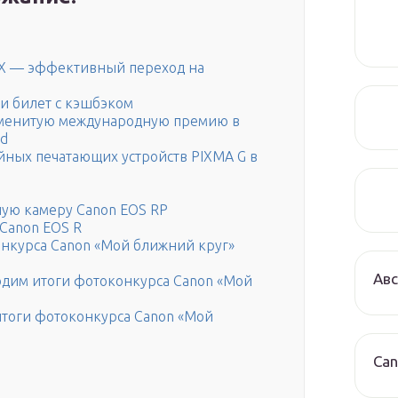
DX — эффективный переход на
и билет с кэшбэком
аменитую международную премию в
rd
йных печатающих устройств PIXMA G в
ную камеру Canon EOS RP
Canon EOS R
онкурса Canon «Мой ближний круг»
Авс
одим итоги фотоконкурса Canon «Мой
итоги фотоконкурса Canon «Мой
Can