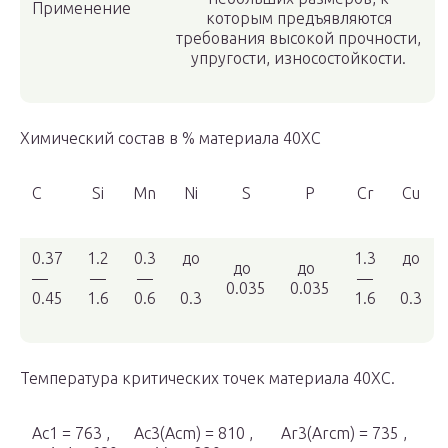
Применение
которым предъявляются
требования высокой прочности,
упругости, износостойкости.
Химический состав в % материала 40ХС
C
Si
Mn
Ni
S
P
Cr
Cu
0.37
1.2
0.3
до
1.3
до
до
до
—
—
—
—
0.035
0.035
0.45
1.6
0.6
0.3
1.6
0.3
Температура критических точек материала 40ХС.
Ac
1
= 763 , Ac
3
(Ac
m
) = 810 , Ar
3
(Arc
m
) = 735 ,