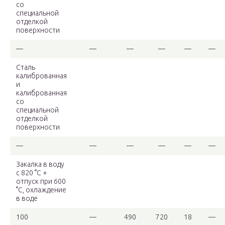
со
специальной
отделкой
поверхности
—
—
—
—
—
—
Сталь
калиброванная
и
калиброванная
со
специальной
отделкой
поверхности
—
—
—
—
—
—
Закалка в воду
с 820 °C +
отпуск при 600
°C, охлаждение
в воде
100
—
490
720
18
—