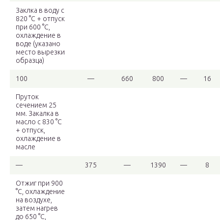
Заклка в воду с
820 °С + отпуск
при 600 °С,
охлаждение в
воде (указано
место вырезки
образца)
100
—
660
800
—
16
Пруток
сечением 25
мм. Закалка в
масло с 830 °С
+ отпуск,
охлаждение в
масле
—
375
—
1390
—
8
Отжиг при 900
°С, охлаждение
на воздухе,
затем нагрев
до 650 °С,