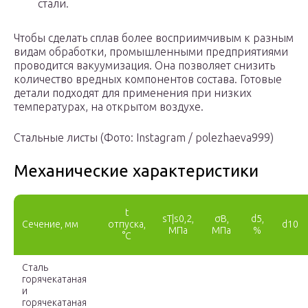
стали.
Чтобы сделать сплав более восприимчивым к разным
видам обработки, промышленными предприятиями
проводится вакуумизация. Она позволяет снизить
количество вредных компонентов состава. Готовые
детали подходят для применения при низких
температурах, на открытом воздухе.
Стальные листы (Фото: Instagram / polezhaeva999)
Механические характеристики
t
s
Т
|s
0,2
,
σ
B
,
d
5
,
Сечение, мм
отпуска,
d
10
МПа
МПа
%
°C
Сталь
горячекатаная
и
горячекатаная