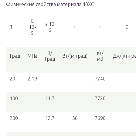
Физические свойства материала 40ХС .
E
a 10
T
10-
l
r
C
6
5
1/
кг/
Град
МПа
Вт/(м·град)
Дж/(кг·гр
Град
м3
20
2.19
7740
100
11.7
7720
200
12.7
36
7690