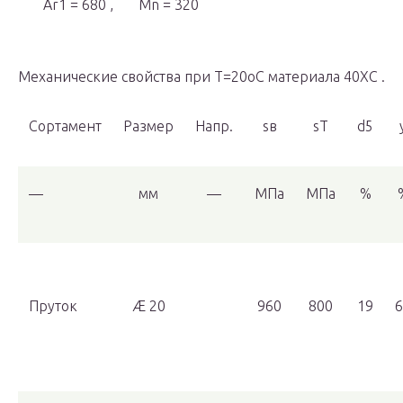
Ar
1
= 680 , Mn = 320
Механические свойства при Т=20oС материала 40ХС .
Сортамент
Размер
Напр.
s
в
s
T
d
5
—
мм
—
МПа
МПа
%
Пруток
Æ 20
960
800
19
6