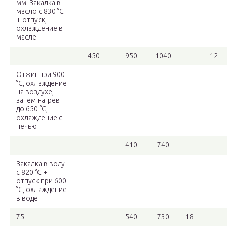
мм. Закалка в
масло с 830 °С
+ отпуск,
охлаждение в
масле
—
450
950
1040
—
12
Отжиг при 900
°С, охлаждение
на воздухе,
затем нагрев
до 650 °С,
охлаждение с
печью
—
—
410
740
—
—
Закалка в воду
с 820 °C +
отпуск при 600
°C, охлаждение
в воде
75
—
540
730
18
—