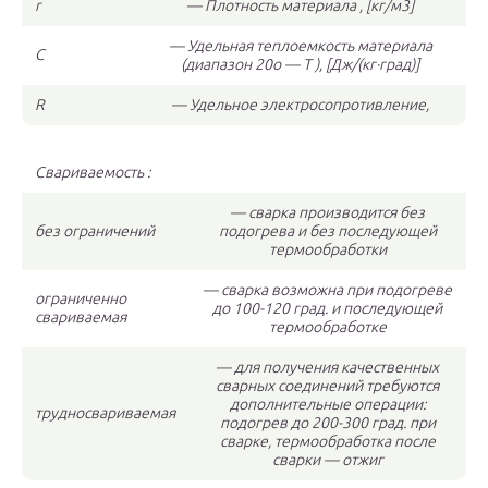
r
— Плотность материала , [кг/м3]
— Удельная теплоемкость материала
C
(диапазон 20o — T ), [Дж/(кг·град)]
R
— Удельное электросопротивление,
Свариваемость :
— сварка производится без
без ограничений
подогрева и без последующей
термообработки
— сварка возможна при подогреве
ограниченно
до 100-120 град. и последующей
свариваемая
термообработке
— для получения качественных
сварных соединений требуются
дополнительные операции:
трудносвариваемая
подогрев до 200-300 град. при
сварке, термообработка после
сварки — отжиг