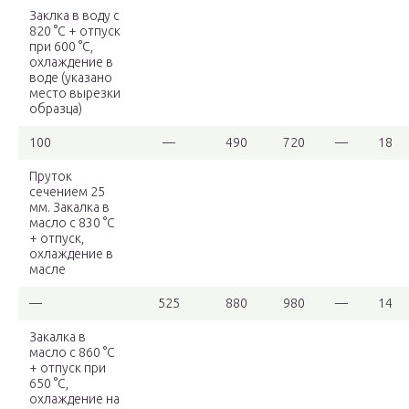
Заклка в воду с
820 °С + отпуск
при 600 °С,
охлаждение в
воде (указано
место вырезки
образца)
100
—
490
720
—
18
Пруток
сечением 25
мм. Закалка в
масло с 830 °С
+ отпуск,
охлаждение в
масле
—
525
880
980
—
14
Закалка в
масло с 860 °С
+ отпуск при
650 °С,
охлаждение на