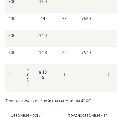
300
13.4
400
14
35
7620
500
14.4
600
14.8
34
7540
E
a 10
T
10-
l
r
C
6
5
Технологические свойства материала 40ХС .
Свариваемость:
трудносвариваемая.