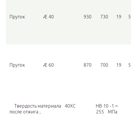
Пруток
Æ 40
930
730
19
5
Пруток
Æ 60
870
700
19
5
Твердость материала 40ХС
HB 10 -1 =
после отжига ,
255 МПа