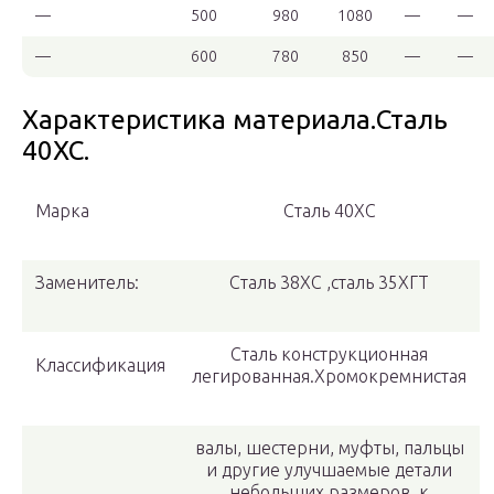
—
500
980
1080
—
—
—
600
780
850
—
—
Характеристика материала.Сталь
40ХС.
Марка
Сталь 40ХС
Заменитель:
Сталь 38ХС ,сталь 35ХГТ
Сталь конструкционная
Классификация
легированная.Хромокремнистая
валы, шестерни, муфты, пальцы
и другие улучшаемые детали
небольших размеров, к