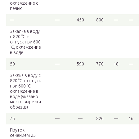
охлаждение с
печью
—
—
450
800
—
—
Закалка в воду
с 820 °C +
отпуск при 600
°C, охлаждение
в воде
50
—
590
770
18
—
Заклка в воду с
820 °С + отпуск
при 600 °С,
охлаждение в
воде (указано
место вырезки
образца)
75
—
—
820
—
16
Пруток
сечением 25