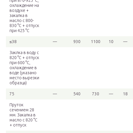
при 870-925 °С,
охлаждение на
воздухе +
закалка в
масло с 800-
830 °С + отпуск
при 425 °С
≤38
—
930
1100
10
—
Заклка в воду с
820 °С + отпуск
при 600 °С,
охлаждение в
воде (указано
место вырезки
образца)
75
—
540
730
—
18
Пруток
сечением 28
мм. Закалка в
масло с 820 °С
+ отпуск