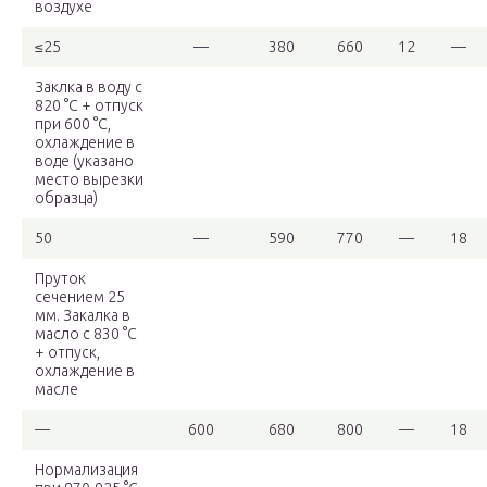
воздухе
≤25
—
380
660
12
—
Заклка в воду с
820 °С + отпуск
при 600 °С,
охлаждение в
воде (указано
место вырезки
образца)
50
—
590
770
—
18
Пруток
сечением 25
мм. Закалка в
масло с 830 °С
+ отпуск,
охлаждение в
масле
—
600
680
800
—
18
Нормализация