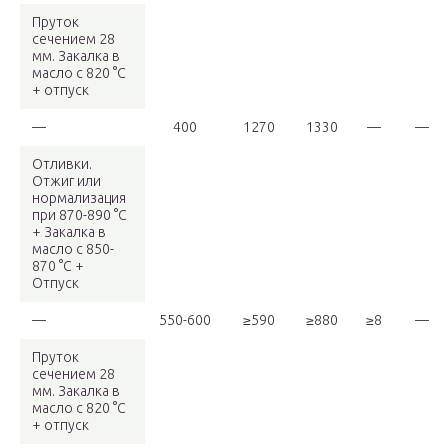
Пруток
сечением 28
мм. Закалка в
масло с 820 °С
+ отпуск
—
400
1270
1330
—
—
Отливки.
Отжиг или
нормализация
при 870-890 °C
+ Закалка в
масло с 850-
870 °C +
Отпуск
—
550-600
≥590
≥880
≥8
—
Пруток
сечением 28
мм. Закалка в
масло с 820 °С
+ отпуск