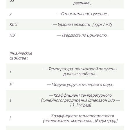
d
5
разрыве ,
y
— Относительное сужение ,
KCU
— Ударная вязкость , [ кДж / м2]
HB
— Твердость по Бринеллю ,
Физические
свойства :
— Температура, при которой получены
T
данные свойства ,
E
— Модуль упругости первого рода ,
— Коэффициент температурного
a
(линейного) расширения (диапазон 20o —
T ) , [1/Град]
— Коэффициент теплопроводности
l
(теплоемкость материала) , [Вт/(м·град)]