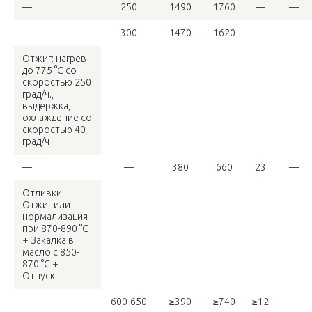
—
250
1490
1760
—
—
—
300
1470
1620
—
—
Отжиг: нагрев
до 775 °С со
скоростью 250
град/ч.,
выдержка,
охлаждение со
скоростью 40
град/ч
—
—
380
660
23
—
Отливки.
Отжиг или
нормализация
при 870-890 °C
+ Закалка в
масло с 850-
870 °C +
Отпуск
—
600-650
≥390
≥740
≥12
—