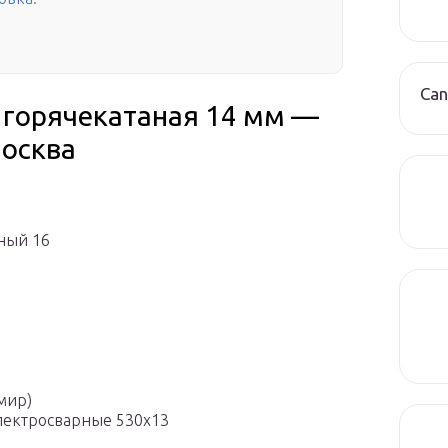
Can
 горячекатаная 14 мм —
Москва
аный 16
мир)
лектросварные 530х13