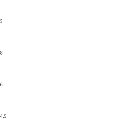
х5
х8
х6
4,5