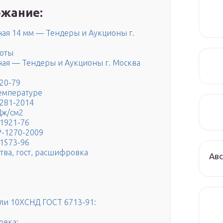
жание:
ая 14 мм — Тендеры и Аукционы г.
боты
ная — Тендеры и Аукционы г. Москва
520-79
емпературе
9281-2014
Дж/см2
-1921-76
Р-1270-2009
-1573-96
тва, гост, расшифровка
Авс
али 10ХСНД ГОСТ 6713-91:
овка: