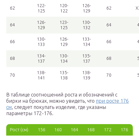
122-
120-
126-
62
62
X
125
122
129
126-
123-
130-
64
64
129
125
132
130-
126-
133-
66
66
133
129
134
134-
130-
135-
68
68
137
134
137
138-
135-
138-
70
70
141
138
139
В таблице соотношений роста и обозначений с
бирки на брюках, можно увидеть, что
при росте 176
см
, следует покупать изделие, где указаны
параметры 172-176.
Рост (см)
156
160
164
168
172
176