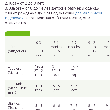
2. Kids – от 2 до 8 лет;
3. Juniors – от 8 до 14 лет.Детские размеры одежды
сша от рождения до 7 лет одинаковы
для мальчиков
и девочек
, а вот начиная от 8 года жизни, они
отличаются.
0-3
3-6
6-9
9-12
2
Infants
months
months
months
months
mon
(Младенец)
— 0-3
– 3-6
– 6-9
– 9-12
— 
мес
мес
мес
мес.
м
2 или
3 или
4 или
Toddlers
2T – 2
3T – 3
4T- 4
(Малыши)
года
года
года
Little Kids
4 – 4
5 – 5
6 – 6
(Маленькие
года
лет
лет
дети)
Big Kids
5 – 5
6 – 6
7 – 7
8 – 8
9 –
(Большие
лет
лет
лет
лет
л