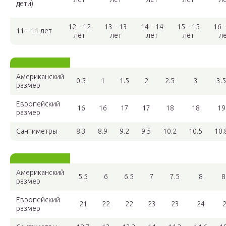
дети)
12 – 12
13 – 13
14 – 14
15 – 15
16 
11 – 11 лет
лет
лет
лет
лет
л
Американский
0.5
1
1.5
2
2.5
3
3.5
размер
Европейский
16
16
17
17
18
18
19
размер
Сантиметры
8.3
8.9
9.2
9.5
10.2
10.5
10.
Американский
5.5
6
6.5
7
7.5
8
8
размер
Европейский
21
22
22
23
23
24
размер