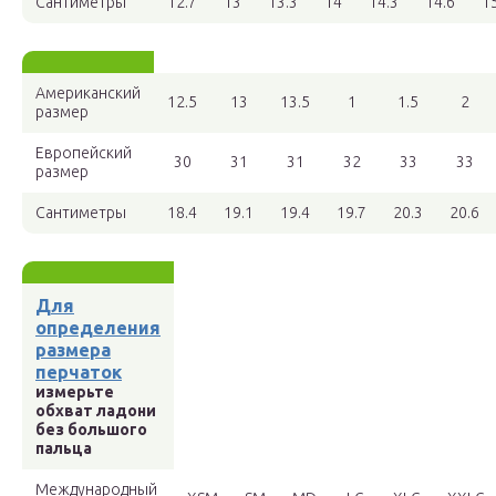
Сантиметры
12.7
13
13.3
14
14.3
14.6
1
Американский
12.5
13
13.5
1
1.5
2
размер
Европейский
30
31
31
32
33
33
размер
Сантиметры
18.4
19.1
19.4
19.7
20.3
20.6
Для
определения
размера
перчаток
измерьте
обхват ладони
без большого
пальца
Международный