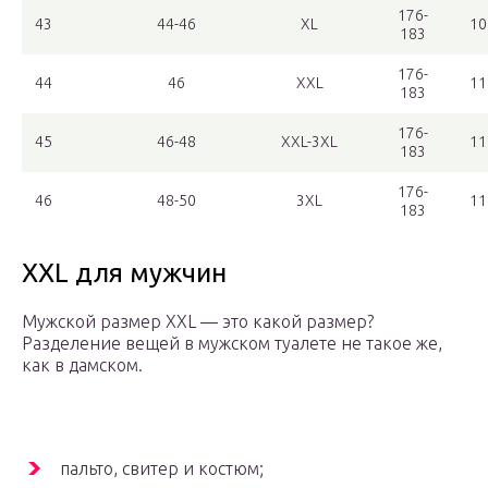
176-
43
44-46
XL
10
183
176-
44
46
XXL
11
183
176-
45
46-48
XXL-3XL
11
183
176-
46
48-50
3XL
11
183
XXL для мужчин
Мужской размер XXL — это какой размер?
Разделение вещей в мужском туалете не такое же,
как в дамском.
пальто, свитер и костюм;