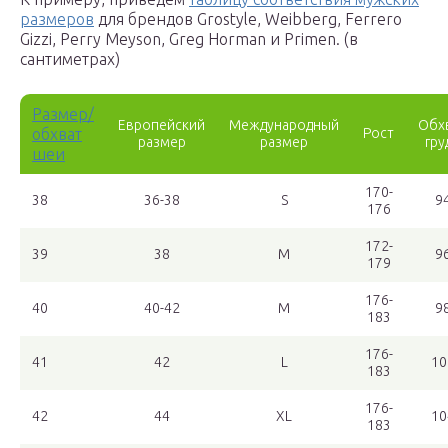
размеров
для брендов Grostyle, Weibberg, Ferrero
Gizzi, Perry Meyson, Greg Horman и Primen. (в
сантиметрах)
Размер/
Европейский
Международный
Обх
обхват
Рост
размер
размер
гру
шеи
170-
38
36-38
S
9
176
172-
39
38
M
9
179
176-
40
40-42
M
9
183
176-
41
42
L
10
183
176-
42
44
XL
10
183