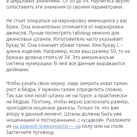
в цифровых значениях. От 30 до 54. Научитесь верно
сопоставить эти значения со своими параметрами.
Не стоит опираться на маркировку имеющихся у вас
брюк. Она значительно отличается от маркировки
джинсов. Лучше посмотреть таблицу именно для
джинсовых штанов. Изготовитель часто указывает
букву W. Она означает обхват талии. Или букву L –
длина изделия. Например, если ваш размер 50, то на
брюках должна стоять W 34. Это американская
система нумерации. В ней все данные выражаются
дюймами.
Чтобы узнать свою норму, надо смерить охват талии,
рост и бёдра. У мужчин талию определить сложно.
Так как они носят штаны не на торсе, а практически
на бёдрах. Поэтому, чтобы верно распознать размер,
пригодятся ношеные джинсы. Только те, что вам
впору в данный момент. Штаны должны быть уже
ношенными и постиранными, с «усадкой». Разложите
их
на ровной поверхности — на
полу или на столе.
Застегните пуговицу.