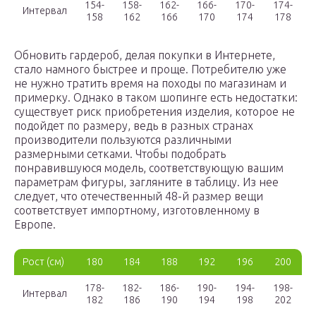
154-
158-
162-
166-
170-
174-
Интервал
158
162
166
170
174
178
Обновить гардероб, делая покупки в Интернете,
стало намного быстрее и проще. Потребителю уже
не нужно тратить время на походы по магазинам и
примерку. Однако в таком шопинге есть недостатки:
существует риск приобретения изделия, которое не
подойдет по размеру, ведь в разных странах
производители пользуются различными
размерными сетками. Чтобы подобрать
понравившуюся модель, соответствующую вашим
параметрам фигуры, загляните в таблицу. Из нее
следует, что отечественный 48-й размер вещи
соответствует импортному, изготовленному в
Европе.
Рост (см)
180
184
188
192
196
200
178-
182-
186-
190-
194-
198-
Интервал
182
186
190
194
198
202