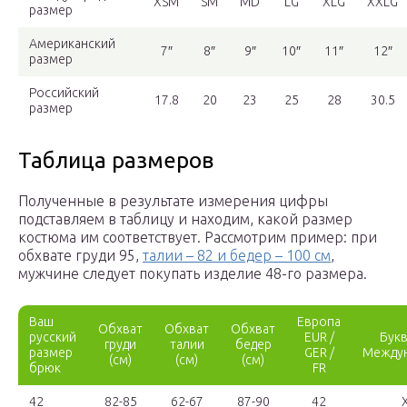
XSM
SM
MD
LG
XLG
XXLG
размер
Американский
7″
8″
9″
10″
11″
12″
размер
Российский
17.8
20
23
25
28
30.5
размер
Таблица размеров
Полученные в результате измерения цифры
подставляем в таблицу и находим, какой размер
костюма им соответствует. Рассмотрим пример: при
обхвате груди 95,
талии – 82 и бедер – 100 см
,
мужчине следует покупать изделие 48-го размера.
Ваш
Европа
Обхват
Обхват
Обхват
русский
EUR /
Бук
груди
талии
бедер
размер
GER /
Между
(см)
(см)
(см)
брюк
FR
42
82-85
62-67
87-90
42