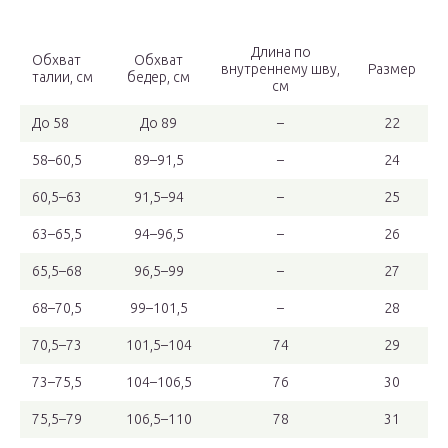
Длина по
Обхват
Обхват
внутреннему шву,
Размер
талии, см
бедер, см
см
До 58
До 89
–
22
58–60,5
89–91,5
–
24
60,5–63
91,5–94
–
25
63–65,5
94–96,5
–
26
65,5–68
96,5–99
–
27
68–70,5
99–101,5
–
28
70,5–73
101,5–104
74
29
73–75,5
104–106,5
76
30
75,5–79
106,5–110
78
31