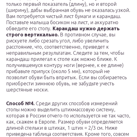
только первый показатель (длину), но и второй
(ширину), дабы выбранная обувь не оказалась узкой.
Вам потребуется чистый лист бумаги и карандаш.
Поставьте малыша босиком на лист, и аккуратно
обведите его стопу.
Карандаш нужно держать
строго вертикально.
В противном случае, вы
рискуете либо срезать угол, либо увеличить
расстояние, что, соответственно, приведет к
неправильным результатам. Следите за тем, чтобы
карандаш прилегал к стопе как можно ближе. К
получившемуся контуру ноги (вернее, к ее длине)
прибавьте припуск (около 5 мм), который не
позволит обуви быть впритык. Если вы собираетесь
приобрести зимнюю обувь, не забудьте учесть
шерстяные носки.
Способ №4.
Среди других способов измерений
стопы можно выделить штихмассовую систему,
которая в России отчего-то используется не так часто,
как, скажем в Европе. Размер обуви определяется
длиной стельки в штихах, 1 штих = 2/3 см. Ниже
приведена таблица соответствия. Кроме того, совсем