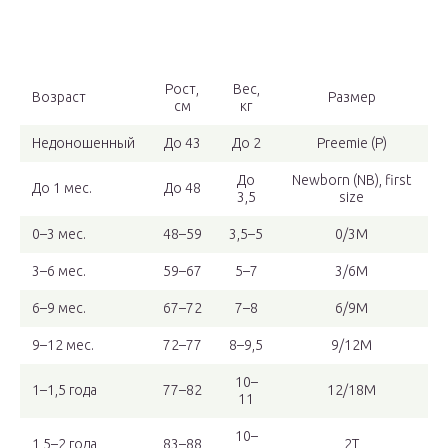
Рост,
Вес,
Возраст
Размер
см
кг
Недоношенный
До 43
До 2
Preemie (P)
До
Newborn (NB), first
До 1 мес.
До 48
3,5
size
0–3 мес.
48–59
3,5–5
0/3М
3–6 мес.
59–67
5–7
3/6М
6–9 мес.
67–72
7–8
6/9М
9–12 мес.
72–77
8–9,5
9/12М
10–
1–1,5 года
77–82
12/18М
11
10–
1,5–2 года
83–88
2Т