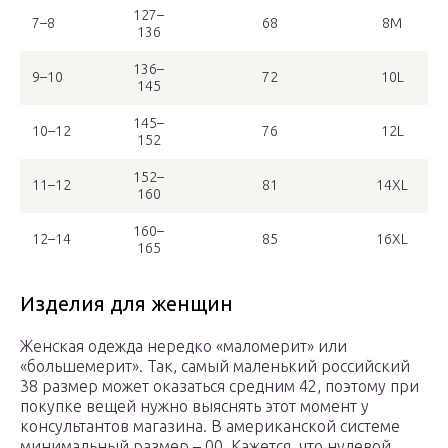
127–
7–8
68
8M
136
136–
9–10
72
10L
145
145–
10–12
76
12L
152
152–
11–12
81
14XL
160
160–
12–14
85
16XL
165
Изделия для женщин
Женская одежда нередко «маломерит» или
«большемерит». Так, самый маленький российский
38 размер может оказаться средним 42, поэтому при
покупке вещей нужно выяснять этот момент у
консультантов магазина. В американской системе
минимальный размер – 00. Кажется, что нулевой