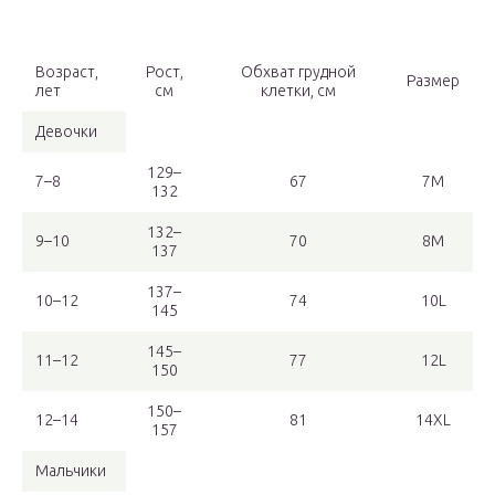
Возраст,
Рост,
Обхват грудной
Размер
лет
см
клетки, см
Девочки
129–
7–8
67
7M
132
132–
9–10
70
8M
137
137–
10–12
74
10L
145
145–
11–12
77
12L
150
150–
12–14
81
14XL
157
Мальчики