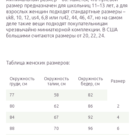
размер предназначен для школьниц 11–13 лет, а для
взрослых женщин подходят стандартные размеры –
uk8, 10, 12, us4, 6,8 или ru42, 44, 46, 47, но на самом
деле такие вещи подходят покупательницам
чрезвычайно миниатюрной комплекции. В США
большими считаются размеры от 20, 22, 24.
Таблица женских размеров:
Окружность
Окружность
Окружность
Размер
груди, см
талии, см
бедер, см
77
58
82
80
62
86
2
84
67
92
4
88
70
96
6