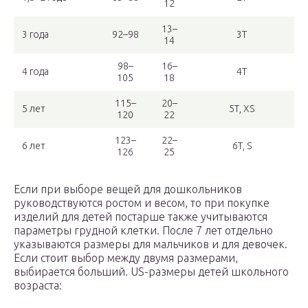
12
13–
3 года
92–98
3Т
14
98–
16–
4 года
4Т
105
18
115–
20–
5 лет
5Т, XS
120
22
123–
22–
6 лет
6Т, S
126
25
Если при выборе вещей для дошкольников
руководствуются ростом и весом, то при покупке
изделий для детей постарше также учитываются
параметры грудной клетки. После 7 лет отдельно
указываются размеры для мальчиков и для девочек.
Если стоит выбор между двумя размерами,
выбирается больший. US-размеры детей школьного
возраста: