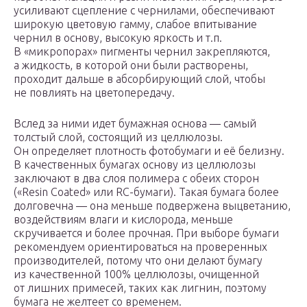
усиливают сцепление с чернилами, обеспечивают
широкую цветовую гамму, слабое впитывание
чернил в основу, высокую яркость и т.п.
В «микропорах» пигменты чернил закрепляются,
а жидкость, в которой они были растворены,
проходит дальше в абсорбирующий слой, чтобы
не повлиять на цветопередачу.
Вслед за ними идет бумажная основа — самый
толстый слой, состоящий из целлюлозы.
Он определяет плотность фотобумаги и её белизну.
В качественных бумагах основу из целлюлозы
заключают в два слоя полимера с обеих сторон
(«Resin Coated» или RC-бумаги). Такая бумага более
долговечна — она меньше подвержена выцветанию,
воздействиям влаги и кислорода, меньше
скручивается и более прочная. При выборе бумаги
рекомендуем ориентироваться на проверенных
производителей, потому что они делают бумагу
из качественной 100% целлюлозы, очищенной
от лишних примесей, таких как лигнин, поэтому
бумага не желтеет со временем.