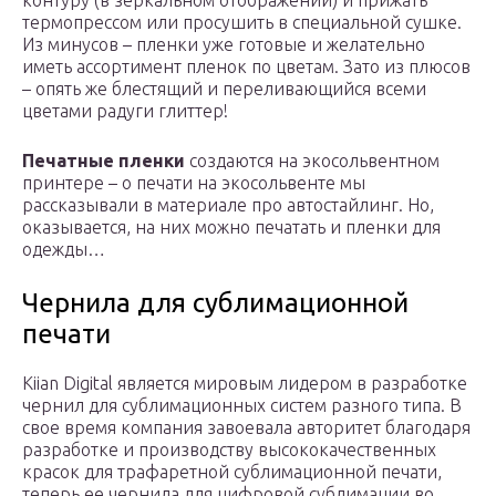
контуру (в зеркальном отображении) и прижать
термопрессом или просушить в специальной сушке.
Из минусов – пленки уже готовые и желательно
иметь ассортимент пленок по цветам. Зато из плюсов
– опять же блестящий и переливающийся всеми
цветами радуги глиттер!
Печатные пленки
создаются на экосольвентном
принтере – о печати на экосольвенте мы
рассказывали в материале про автостайлинг. Но,
оказывается, на них можно печатать и пленки для
одежды…
Чернила для сублимационной
печати
Kiian Digital является мировым лидером в разработке
чернил для сублимационных систем разного типа. В
свое время компания завоевала авторитет благодаря
разработке и производству высококачественных
красок для трафаретной сублимационной печати,
теперь ее чернила для цифровой сублимации во