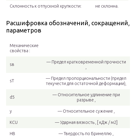
Склонность к отпускной хрупкости:
не склонна.
Расшифровка обозначений, сокращений,
параметров
Механические
свойства :
— Предел кратковременной прочности
sв
,
— Предел пропорциональности (предел
sT
текучести для остаточной деформации),
— Относительное удлинение при
d5
разрыве ,
y
— Относительное сужение ,
KCU
— Ударная вязкость , [ кДж / м2]
HB
— Твердость по Бринеллю ,