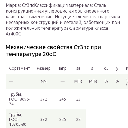
Марка: Ст3псКлассификация материала: Сталь
конструкционная углеродистая обыкновенного
качестваПрименение: Несущие элементы сварных и
несварных конструкций и деталей, работающих при
положительных температурах, арматура класса
Ат400С
Механические свойства Ст3пс при
температуре 20oС
Сортамент
Размер
Напр.
sв
sT
d5
y
—
мм
—
МПа
МПа
%
%
/
Трубы,
ГОСТ 8696-
372
245
23
74
Трубы,
ГОСТ
372
225
22
10705-80