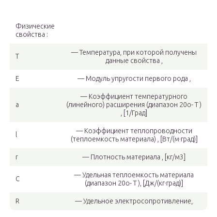
Физические
свойства :
— Температура, при которой получены
T
данные свойства ,
E
— Модуль упругости первого рода ,
— Коэффициент температурного
a
(линейного) расширения (диапазон 20o- T )
, [1/Град]
— Коэффициент теплопроводности
l
(теплоемкость материала) , [Вт/(м·град)]
r
— Плотность материала , [кг/м3]
— Удельная теплоемкость материала
C
(диапазон 20o- T ), [Дж/(кг·град)]
R
— Удельное электросопротивление,