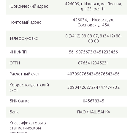
426009, г. Ижевск, ул. Лесная,
Юридический адрес
д. 123, оф. 11
426034, г. Ижевск, ул.
Почтовый адрес
Сосновая, д. 45А
8 (3412) 88-88-87, 8 (3412) 88-
Телефон/факс
88-88
ИНН/КПП
5619875673/3451233456
ОГРН
8765412345231
Расчетный счет
4070987654345676543456
Корреспондентский
3090472627274747474732
счет
БИК банка
045678345
Банк
ПАО «НАШБАНК»
Классификаторы в
статистическом