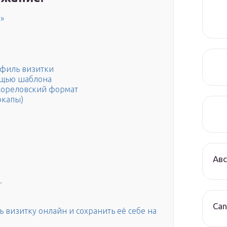
»
офиль визитки
ощью шаблона
Кореловский формат
окапы)
Авс
.
Can
 визитку онлайн и сохранить её себе на