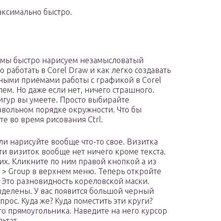
аксимально быстро.
рь мы быстро нарисуем незамысловатый
о работать в Corel Draw и как легко создавать
вными приемами работы с графикой в Corel
ем. Но даже если нет, ничего страшного.
игур вы умеете. Просто выбирайте
оизвольном порядке окружности. Что бы
е во время рисования Ctrl.
и нарисуйте вообще что-то свое. Визитка
и визиток вообще нет ничего кроме текста.
их. Кликните по ним правой кнопкой а из
 > Group в верхнем меню. Теперь откройте
er… Это разновидность кореловской маски.
делены. У вас появится большой черный
прос. Куда же? Куда поместить эти круги?
о прямоугольника. Наведите на него курсор
ьтат.