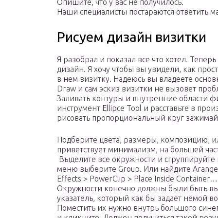
Опишите, что у вас не получилось.
Наши специалисты постараются ответить м
Рисуем дизайн визитки
Я разобрал и показал все что хотел. Тепе
дизайн. Я хочу чтобы вы увидели, как прост
в нем визитку. Надеюсь вы владеете осно
Draw и сам эскиз визитки не вызовет пробл
Заливать контуры и внутренние области ф
инструмент Ellipce Tool и расставьте в пр
рисовать пропорциональный круг зажимайт
Подберите цвета, размеры, композицию, ил
приветствует минимализм, на большей част
Выделите все окружности и сгруппируйте 
меню выберите Group. Или найдите Arange
Effects > PowerClip > Place Inside Contain
Окружности конечно должны были быть вы
указатель, который как бы задает немой во
Поместить их нужно внутрь большого синег
и кликните. Должен получиться такой резул