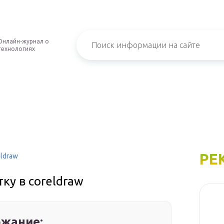
Онлайн-журнал о
технологиях
РЕ
eldraw
ку в coreldraw
жание: