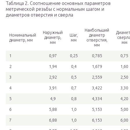
Таблица 2. Соотношение основных параметров
метрической резьбы с нормальным шагом и
диаметров отверстия и сверла
Наибольший
Наружный
Диаме
Номинальный
Шаг,
диаметр
диаметр,
сверла
диаметр, мм
мм
отверстия,
мм
мм
мм
1
0,97
0,25
0,785
0,75
2
1,94
0,4
1,679
1,60
3
2,92
0,5
2,559
2,50
4
3,91
0,7
3,422
3,30
5
4,9
0,8
4,334
4,20
6
5,88
1,0
5,153
5,00
7
6,88
1,0
6,153
6,00