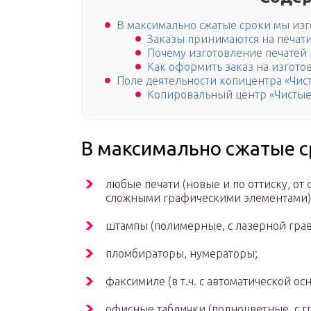
В максимально сжатые сроки мы изг
Заказы принимаются на печат
Почему изготовление печатей 
Как оформить заказ на изгото
Поле деятельности копицентра «Чис
Копировальный центр «Чисты
В максимально сжатые с
любые печати (новые и по оттиску, от
сложными графическими элементами)
штампы (полимерные, с лазерной гра
пломбираторы, нумераторы;
факсимиле (в т.ч. с автоматической осн
офисные таблички (полноцветные, с г