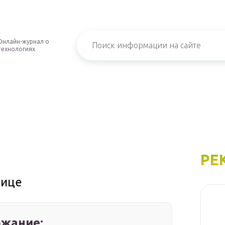
Онлайн-журнал о
технологиях
РЕ
лице
жание: