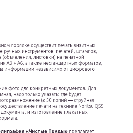
ном порядке осуществит печать визитных
е ручных инструментов: печатей, штампов,
(объявления, листовки) на печатной
я А3 ÷ А6, а также нестандартных форматов,
ода информации независимо от цифрового
ение фото для конкретных документов. Для
ая, надо только указать: где будет
фоторазмножение (≤ 50 копий — струйная
 осуществление печати на технике Noritsu QSS
 документа, и изготовление плакатных
формата.
олиграфия «Чистые Пруды»
предлагает