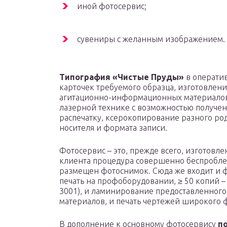
иной фотосервис;
сувениры с желанным изображением.
Типография «Чистые Пруды»
в оператив
карточек требуемого образца, изготовлени
агитационно-информационных материалов 
лазерной технике с возможностью получени
распечатку, ксерокопирование разного р
носителя и формата записи.
Фотосервис – это, прежде всего, изготовл
клиента процедура совершенно беспроблемн
размещен фотоснимок. Сюда же входит и 
печать на профоборудовании, ≥ 50 копий –
3001), и ламинирование предоставленного
материалов, и печать чертежей широкого 
В дополнение к основному фотосервису
п