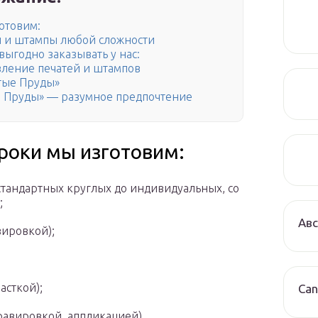
отовим:
и и штампы любой сложности
выгодно заказывать у нас:
вление печатей и штампов
тые Пруды»
е Пруды» — разумное предпочтение
роки мы изготовим:
 стандартных круглых до индивидуальных, со
;
Авс
вировкой);
асткой);
Can
равировкой, аппликацией).