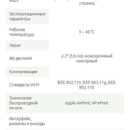
МФУ
страниц
Эксплуатационные
параметры
Рабочая
5 ~ 40 °C
температура
Экран
2.2″ (5.6 см); монохромный
ЖК-дисплей
сенсорный
Коммуникации
IEEE 802.11n, IEEE 802.11g, IEEE
Стандарты Wi-Fi
802.11b
Технологии
беспроводной
Apple AirPrint, HP ePrint
печати
Интерфейс,
разъемы и выходы