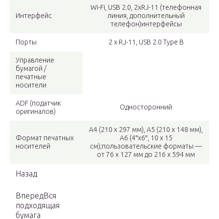
Wi-Fi, USB 2.0, 2xRJ-11 (телефонная
Интерфейс
линия, дополнительный
телефон)интерфейсы
Порты
2 x RJ-11, USB 2.0 Type B
Управление
бумагой /
печатные
носители
ADF (податчик
Односторонний
оригиналов)
A4 (210 x 297 мм), A5 (210 x 148 мм),
Формат печатных
A6 (4″x6″, 10 x 15
носителей
см);пользовательские форматы —
от 76 x 127 мм до 216 x 594 мм
Назад
ВпередВся
подходящая
бумага