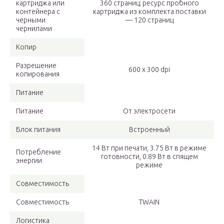
картриджа или
360 страниц; ресурс пробного
контейнера с
картриджа из комплекта поставки
черными
— 120 страниц
чернилами
Копир
Разрешение
600 x 300 dpi
копирования
Питание
Питание
От электросети
Блок питания
Встроенный
14 Вт при печати, 3.75 Вт в режиме
Потребление
готовности, 0.89 Вт в спящем
энергии
режиме
Совместимость
Совместимость
TWAIN
Логистика