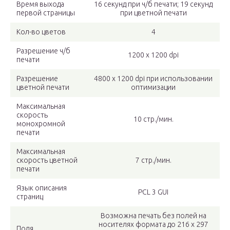
Время выхода
16 секунд при ч/б печати; 19 секунд
первой страницы
при цветной печати
Кол-во цветов
4
Разрешение ч/б
1200 x 1200 dpi
печати
Разрешение
4800 x 1200 dpi при использовании
цветной печати
оптимизации
Максимальная
скорость
10 стр./мин.
монохромной
печати
Максимальная
скорость цветной
7 стр./мин.
печати
Язык описания
PCL 3 GUI
страниц
Возможна печать без полей на
носителях формата до 216 x 297
Поля