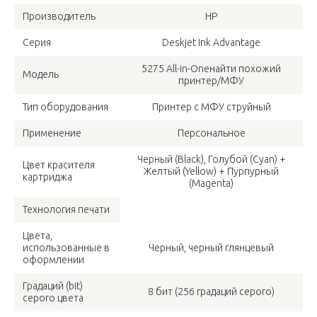
Производитель
HP
Серия
Deskjet Ink Advantage
5275 All-in-Oneнайти похожий
Модель
принтер/МФУ
Тип оборудования
Принтер с МФУ струйный
Применение
Персональное
Черный (Black), Голубой (Cyan) +
Цвет красителя
Желтый (Yellow) + Пурпурный
картриджа
(Magenta)
Технология печати
Цвета,
использованные в
Черный, черный глянцевый
оформлении
Градаций (bit)
8 бит (256 градаций серого)
серого цвета