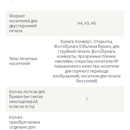
Формат
носителей для
A4, A5, A6
двусторонней
печати
Бумага, Конверт, Открытка,
Фотобумага (Обычная бумага, для
струйной печати, фотобумага,
конверты, прозрачные пленки,
Типы печатных
наклейки, открытки, носители HP
носителей
повышенного качества, носители
для горячего перевода
изображений, носители для печати
без полей)
Кол-во лотков для
бумаги (не считая
1
многоцелевой,
если он есть)
Кол-во
приобретаемых
отдельно доп.